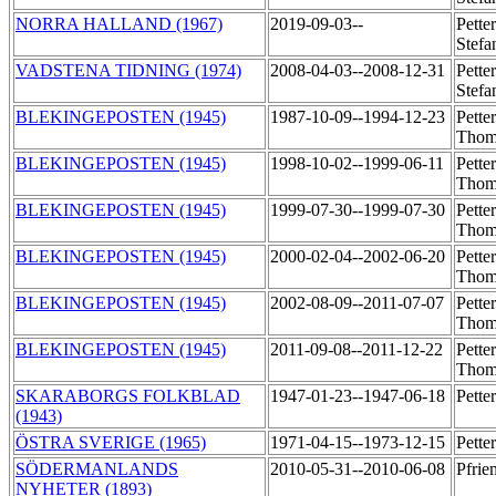
NORRA HALLAND (1967)
2019-09-03--
Pette
Stef
VADSTENA TIDNING (1974)
2008-04-03--2008-12-31
Pette
Stef
BLEKINGEPOSTEN (1945)
1987-10-09--1994-12-23
Pette
Tho
BLEKINGEPOSTEN (1945)
1998-10-02--1999-06-11
Pette
Tho
BLEKINGEPOSTEN (1945)
1999-07-30--1999-07-30
Pette
Tho
BLEKINGEPOSTEN (1945)
2000-02-04--2002-06-20
Pette
Tho
BLEKINGEPOSTEN (1945)
2002-08-09--2011-07-07
Pette
Tho
BLEKINGEPOSTEN (1945)
2011-09-08--2011-12-22
Pette
Tho
SKARABORGS FOLKBLAD
1947-01-23--1947-06-18
Pette
(1943)
ÖSTRA SVERIGE (1965)
1971-04-15--1973-12-15
Pette
SÖDERMANLANDS
2010-05-31--2010-06-08
Pfrie
NYHETER (1893)