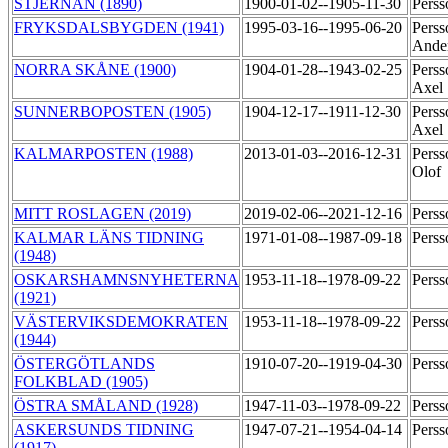
STJERNAN (1890)
1900-01-02--1905-11-30
Perss
FRYKSDALSBYGDEN (1941)
1995-03-16--1995-06-20
Perss
Ande
NORRA SKÅNE (1900)
1904-01-28--1943-02-25
Perss
Axel
SUNNERBOPOSTEN (1905)
1904-12-17--1911-12-30
Perss
Axel
KALMARPOSTEN (1988)
2013-01-03--2016-12-31
Perss
Olof
MITT ROSLAGEN (2019)
2019-02-06--2021-12-16
Perss
KALMAR LÄNS TIDNING
1971-01-08--1987-09-18
Perss
(1948)
OSKARSHAMNSNYHETERNA
1953-11-18--1978-09-22
Perss
(1921)
VÄSTERVIKSDEMOKRATEN
1953-11-18--1978-09-22
Perss
(1944)
ÖSTERGÖTLANDS
1910-07-20--1919-04-30
Perss
FOLKBLAD (1905)
ÖSTRA SMÅLAND (1928)
1947-11-03--1978-09-22
Perss
ASKERSUNDS TIDNING
1947-07-21--1954-04-14
Perss
(1917)