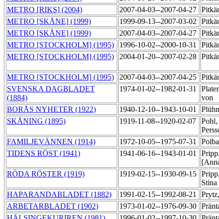
METRO [RIKS] (2004)
2007-04-03--2007-04-27
Pitkä
METRO [SKÅNE] (1999)
1999-09-13--2007-03-02
Pitkä
METRO [SKÅNE] (1999)
2007-04-03--2007-04-27
Pitkä
METRO [STOCKHOLM] (1995)
1996-10-02--2000-10-31
Pitkä
METRO [STOCKHOLM] (1995)
2004-01-20--2007-02-28
Pitkä
METRO [STOCKHOLM] (1995)
2007-04-03--2007-04-25
Pitkä
SVENSKA DAGBLADET
1974-01-02--1982-01-31
Plate
(1884)
von
BORÅS NYHETER (1922)
1940-12-10--1943-10-01
Plüh
SKÅNING (1895)
1919-11-08--1920-02-07
Pohl,
Pers
FAMILJEVÄNNEN (1914)
1972-10-05--1975-07-31
Polb
TIDENS RÖST (1941)
1941-06-16--1943-01-01
Pripp
[Anna
RÖDA RÖSTER (1919)
1919-02-15--1930-09-15
Pripp
Stina
HAPARANDABLADET (1882)
1991-02-15--1992-08-21
Prytz
ARBETARBLADET (1902)
1973-01-02--1976-09-30
Pränt
HÄLSINGEKURIREN (1981)
1996-01-02--1997-10-30
Pränt