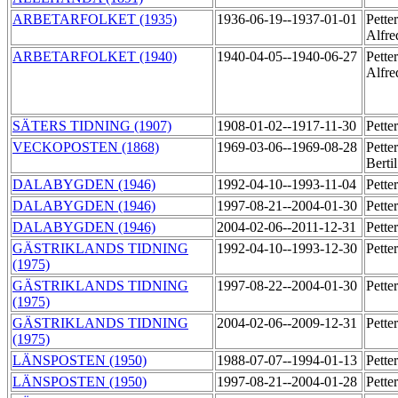
ARBETARFOLKET (1935)
1936-06-19--1937-01-01
Pette
Alfr
ARBETARFOLKET (1940)
1940-04-05--1940-06-27
Pette
Alfr
SÄTERS TIDNING (1907)
1908-01-02--1917-11-30
Pette
VECKOPOSTEN (1868)
1969-03-06--1969-08-28
Pette
Berti
DALABYGDEN (1946)
1992-04-10--1993-11-04
Pette
DALABYGDEN (1946)
1997-08-21--2004-01-30
Pette
DALABYGDEN (1946)
2004-02-06--2011-12-31
Pette
GÄSTRIKLANDS TIDNING
1992-04-10--1993-12-30
Pette
(1975)
GÄSTRIKLANDS TIDNING
1997-08-22--2004-01-30
Pette
(1975)
GÄSTRIKLANDS TIDNING
2004-02-06--2009-12-31
Pette
(1975)
LÄNSPOSTEN (1950)
1988-07-07--1994-01-13
Pette
LÄNSPOSTEN (1950)
1997-08-21--2004-01-28
Pette