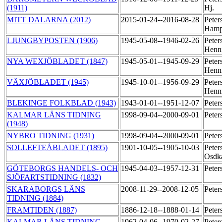
(1911)
Hj.
MITT DALARNA (2012)
2015-01-24--2016-08-28
Peter
Ham
LJUNGBYPOSTEN (1906)
1945-05-08--1946-02-26
Peter
Henn
NYA WEXJÖBLADET (1847)
1945-05-01--1945-09-29
Peter
Henn
VÄXJÖBLADET (1945)
1945-10-01--1956-09-29
Peter
Henn
BLEKINGE FOLKBLAD (1943)
1943-01-01--1951-12-07
Peter
KALMAR LÄNS TIDNING
1998-09-04--2000-09-01
Peter
(1948)
NYBRO TIDNING (1931)
1998-09-04--2000-09-01
Peter
SOLLEFTEÅBLADET (1895)
1901-10-05--1905-10-03
Peter
Osdk
GÖTEBORGS HANDELS- OCH
1945-04-03--1957-12-31
Peter
SJÖFARTSTIDNING (1832)
SKARABORGS LÄNS
2008-11-29--2008-12-05
Peter
TIDNING (1884)
FRAMTIDEN (1887)
1886-12-18--1888-01-14
Peter
KALMAR LÄNS TIDNING
1962-04-06--1970-02-27
Peter