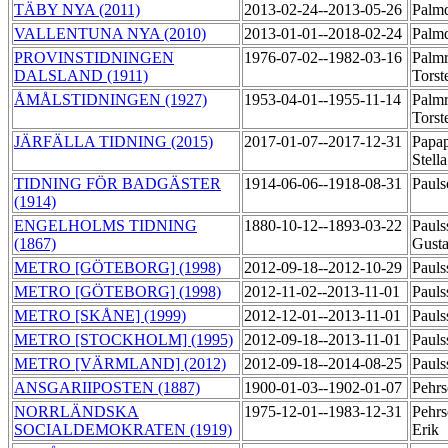
TÄBY NYA (2011)
2013-02-24--2013-05-26
Palmq
VALLENTUNA NYA (2010)
2013-01-01--2018-02-24
Palmq
PROVINSTIDNINGEN
1976-07-02--1982-03-16
Palmr
DALSLAND (1911)
Tors
ÅMÅLSTIDNINGEN (1927)
1953-04-01--1955-11-14
Palmr
Tors
JÄRFÄLLA TIDNING (2015)
2017-01-07--2017-12-31
Papap
Stell
TIDNING FÖR BADGÄSTER
1914-06-06--1918-08-31
Pauls
(1914)
ENGELHOLMS TIDNING
1880-10-12--1893-03-22
Pauls
(1867)
Gust
METRO [GÖTEBORG] (1998)
2012-09-18--2012-10-29
Pauls
METRO [GÖTEBORG] (1998)
2012-11-02--2013-11-01
Pauls
METRO [SKÅNE] (1999)
2012-12-01--2013-11-01
Pauls
METRO [STOCKHOLM] (1995)
2012-09-18--2013-11-01
Pauls
METRO [VÄRMLAND] (2012)
2012-09-18--2014-08-25
Pauls
ANSGARIIPOSTEN (1887)
1900-01-03--1902-01-07
Pehrs
NORRLÄNDSKA
1975-12-01--1983-12-31
Pehrs
SOCIALDEMOKRATEN (1919)
Erik