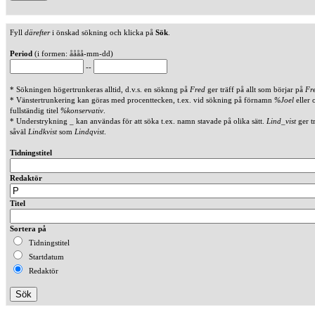
Fyll
därefter
i önskad sökning och klicka på
Sök
.
Period
(i formen: åååå-mm-dd)
--
* Sökningen högertrunkeras alltid, d.v.s. en söknng på
Fred
ger träff på allt som börjar på
Fr
* Vänstertrunkering kan göras med procenttecken, t.ex. vid sökning på förnamn
%Joel
eller 
fullständig titel
%konservativ
.
* Understrykning _ kan användas för att söka t.ex. namn stavade på olika sätt.
Lind_vist
ger t
såväl
Lindkvist
som
Lindqvist
.
Tidningstitel
Redaktör
Titel
Sortera på
Tidningstitel
Startdatum
Redaktör