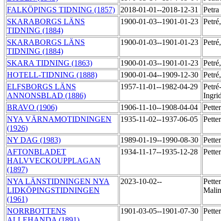
FALKÖPINGS TIDNING (1857)
2018-01-01--2018-12-31
Petr
SKARABORGS LÄNS
1900-01-03--1901-01-23
Petré
TIDNING (1884)
SKARABORGS LÄNS
1900-01-03--1901-01-23
Petré
TIDNING (1884)
SKARA TIDNING (1863)
1900-01-03--1901-01-23
Petré
HOTELL-TIDNING (1888)
1900-01-04--1909-12-30
Petré
ELFSBORGS LÄNS
1957-11-01--1982-04-29
Petré
ANNONSBLAD (1886)
Ingri
BRAVO (1906)
1906-11-10--1908-04-04
Pette
NYA VÄRNAMOTIDNINGEN
1935-11-02--1937-06-05
Pette
(1926)
NY DAG (1983)
1989-01-19--1990-08-30
Pette
AFTONBLADET
1934-11-17--1935-12-28
Pette
HALVVECKOUPPLAGAN
(1897)
NYA LÄNSTIDNINGEN NYA
2023-10-02--
Pette
LIDKÖPINGSTIDNINGEN
Mali
(1961)
NORRBOTTENS
1901-03-05--1901-07-30
Pette
ALLEHANDA (1891)