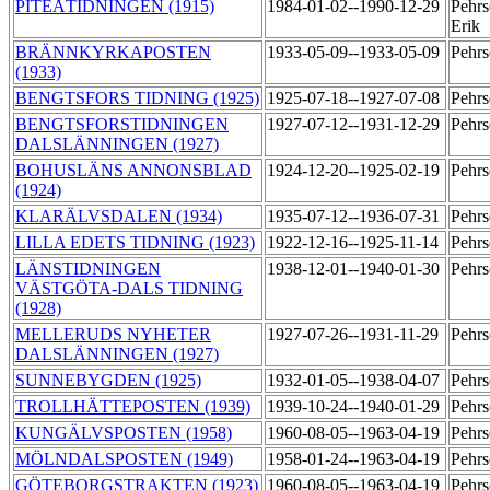
PITEÅTIDNINGEN (1915)
1984-01-02--1990-12-29
Pehrs
Erik
BRÄNNKYRKAPOSTEN
1933-05-09--1933-05-09
Pehrs
(1933)
BENGTSFORS TIDNING (1925)
1925-07-18--1927-07-08
Pehrs
BENGTSFORSTIDNINGEN
1927-07-12--1931-12-29
Pehrs
DALSLÄNNINGEN (1927)
BOHUSLÄNS ANNONSBLAD
1924-12-20--1925-02-19
Pehrs
(1924)
KLARÄLVSDALEN (1934)
1935-07-12--1936-07-31
Pehrs
LILLA EDETS TIDNING (1923)
1922-12-16--1925-11-14
Pehrs
LÄNSTIDNINGEN
1938-12-01--1940-01-30
Pehrs
VÄSTGÖTA-DALS TIDNING
(1928)
MELLERUDS NYHETER
1927-07-26--1931-11-29
Pehrs
DALSLÄNNINGEN (1927)
SUNNEBYGDEN (1925)
1932-01-05--1938-04-07
Pehrs
TROLLHÄTTEPOSTEN (1939)
1939-10-24--1940-01-29
Pehrs
KUNGÄLVSPOSTEN (1958)
1960-08-05--1963-04-19
Pehr
MÖLNDALSPOSTEN (1949)
1958-01-24--1963-04-19
Pehr
GÖTEBORGSTRAKTEN (1923)
1960-08-05--1963-04-19
Pehrs