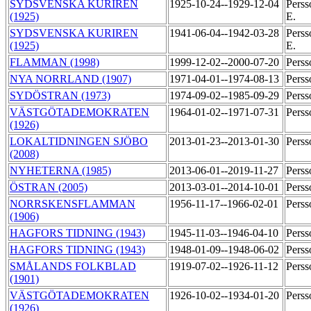
SYDSVENSKA KURIREN
1925-10-24--1929-12-04
Perss
(1925)
E.
SYDSVENSKA KURIREN
1941-06-04--1942-03-28
Perss
(1925)
E.
FLAMMAN (1998)
1999-12-02--2000-07-20
Perss
NYA NORRLAND (1907)
1971-04-01--1974-08-13
Perss
SYDÖSTRAN (1973)
1974-09-02--1985-09-29
Perss
VÄSTGÖTADEMOKRATEN
1964-01-02--1971-07-31
Perss
(1926)
LOKALTIDNINGEN SJÖBO
2013-01-23--2013-01-30
Perss
(2008)
NYHETERNA (1985)
2013-06-01--2019-11-27
Perss
ÖSTRAN (2005)
2013-03-01--2014-10-01
Perss
NORRSKENSFLAMMAN
1956-11-17--1966-02-01
Perss
(1906)
HAGFORS TIDNING (1943)
1945-11-03--1946-04-10
Perss
HAGFORS TIDNING (1943)
1948-01-09--1948-06-02
Perss
SMÅLANDS FOLKBLAD
1919-07-02--1926-11-12
Perss
(1901)
VÄSTGÖTADEMOKRATEN
1926-10-02--1934-01-20
Perss
(1926)