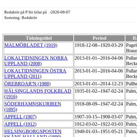
Redaktör på P för titlar på -2026-08-07
Sortering: Redaktör
Tidningstitel
Period
R
MALMÖBLADET (1919)
1918-12-08--1920-03-29
Pagel
Brau
LOKALTIDNINGEN NORRA
2013-01-01--2016-04-06
Palla
UPPLAND (2008)
Beck
LOKALTIDNINGEN ÖSTRA
2013-01-01--2016-04-06
Palla
UPPLAND (2011)
Beck
ÖREBROAR'N (1988)
2013-01-01--2014-12-23
Pallh
HÄLSINGLANDS FOLKBLAD
1935-01-02--1947-02-24
Palm,
(1916)
SÖDERHAMNSKURIREN
1918-08-09--1947-02-24
Palm,
(1895)
APPELL (1907)
1907-10-15--1908-03-07
Palm
APPELL (1912)
1912-03-02--1922-03-03
Palm
HELSINGBORGSPOSTEN
1949-01-03--1951-05-21
Palm,
SKÅNE-HALLAND (1890)