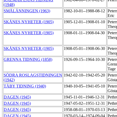
(1948)
SMÅLÄNNINGEN (1963)
1982-10-01--1988-08-12
Peter
Eric
SKÅNES NYHETER (1905)
1905-12-01--1908-01-10
Peter
Theo
SKÅNES NYHETER (1905)
1908-01-11--1908-04-30
Peter
Theo
SKÅNES NYHETER (1905)
1908-05-01--1908-06-30
Peter
Theo
GRENNA TIDNING (1858)
1926-09-15--1964-10-30
Peter
Grenn
Tage
SÖDRA ROSLAGSTIDNINGEN
1942-02-10--1942-05-20
Peter
(1942)
Göst
TÄBY TIDNING (1940)
1940-10-05--1941-05-10
Peter
Göst
DAGEN (1945)
1945-11-01--1946-12-31
Pethr
DAGEN (1945)
1947-05-02--1951-12-31
Pethr
DAGEN (1945)
1958-08-01--1970-03-13
Pethr
DAGEN (1945)
1970-03-14--1974-09-04
Pethr