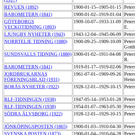
REVUEN (1892)
1900-01-15--1905-01-15
Peter
BAROMETERN (1841)
1900-01-02--1919-01-04
Peter
GÖTEBORGS
1909-10-07--1933-11-09
Peter
VECKOTIDNING (1893)
E.
LJUNGBY NYHETER (1943)
1943-12-04--1945-06-09
Peter
NORRTELJE TIDNING (1880)
1900-09-25--1909-10-09
Peter
Gottf
SUNDSVALLS TIDNING (1880)
1900-01-02--1911-04-08
Peter
R.
BAROMETERN (1841)
1919-01-17--1919-02-06
Peter
JORDBRUKARNAS
1961-07-01--1969-09-26
Peter
FÖRENINGSBLAD (1931)
Henn
BORÅS NYHETER (1922)
1928-12-01--1929-10-15
Peter
RLF-TIDNINGEN (1938)
1947-05-14--1953-01-28
Peter
RLF-TIDNINGEN (1938)
1954-01-07--1963-05-30
Peter
SÖDRA ÄLVSBORG (1922)
1928-12-01--1929-10-15
Peter
JÖNKÖPINGSPOSTEN (1865)
1900-01-03--1910-04-30
Peter
SVENSKA POSTEN (1873)
1900-01-04--1910-04-28
Peter