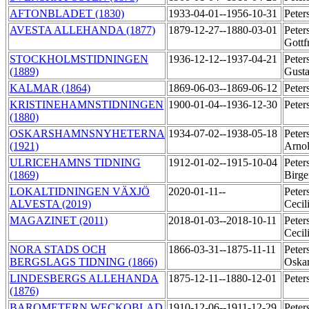
AFTONBLADET (1830)
1933-04-01--1956-10-31
Peter
AVESTA ALLEHANDA (1877)
1879-12-27--1880-03-01
Peter
Gottf
STOCKHOLMSTIDNINGEN
1936-12-12--1937-04-21
Peter
(1889)
Gust
KALMAR (1864)
1869-06-03--1869-06-12
Peter
KRISTINEHAMNSTIDNINGEN
1900-01-04--1936-12-30
Peter
(1880)
OSKARSHAMNSNYHETERNA
1934-07-02--1938-05-18
Peter
(1921)
Arno
ULRICEHAMNS TIDNING
1912-01-02--1915-10-04
Peter
(1869)
Birg
LOKALTIDNINGEN VÄXJÖ
2020-01-11--
Peter
ALVESTA (2019)
Cecil
MAGAZINET (2011)
2018-01-03--2018-10-11
Peter
Cecil
NORA STADS OCH
1866-03-31--1875-11-11
Peter
BERGSLAGS TIDNING (1866)
Oska
LINDESBERGS ALLEHANDA
1875-12-11--1880-12-01
Peter
(1876)
BAROMETERN WECKOBLAD
1910-12-06--1911-12-29
Peter