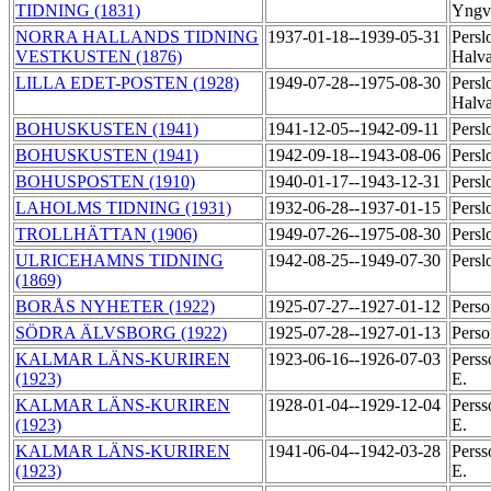
TIDNING (1831)
Yng
NORRA HALLANDS TIDNING
1937-01-18--1939-05-31
Persl
VESTKUSTEN (1876)
Halva
LILLA EDET-POSTEN (1928)
1949-07-28--1975-08-30
Persl
Halva
BOHUSKUSTEN (1941)
1941-12-05--1942-09-11
Persl
BOHUSKUSTEN (1941)
1942-09-18--1943-08-06
Persl
BOHUSPOSTEN (1910)
1940-01-17--1943-12-31
Persl
LAHOLMS TIDNING (1931)
1932-06-28--1937-01-15
Persl
TROLLHÄTTAN (1906)
1949-07-26--1975-08-30
Persl
ULRICEHAMNS TIDNING
1942-08-25--1949-07-30
Persl
(1869)
BORÅS NYHETER (1922)
1925-07-27--1927-01-12
Perso
SÖDRA ÄLVSBORG (1922)
1925-07-28--1927-01-13
Perso
KALMAR LÄNS-KURIREN
1923-06-16--1926-07-03
Perss
(1923)
E.
KALMAR LÄNS-KURIREN
1928-01-04--1929-12-04
Perss
(1923)
E.
KALMAR LÄNS-KURIREN
1941-06-04--1942-03-28
Perss
(1923)
E.