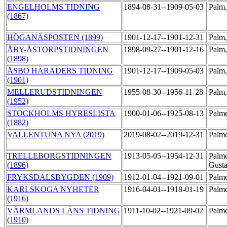
ENGELHOLMS TIDNING
1894-08-31--1909-05-03
Palm
(1867)
HÖGANÄSPOSTEN (1899)
1901-12-17--1901-12-31
Palm
ÅBY-ÅSTORPSTIDNINGEN
1898-09-27--1901-12-16
Palm
(1898)
ÅSBO HÄRADERS TIDNING
1901-12-17--1909-05-03
Palm
(1901)
MELLERUDSTIDNINGEN
1955-08-30--1956-11-28
Palm,
(1952)
STOCKHOLMS HYRESLISTA
1900-01-06--1925-08-13
Palme
(1882)
VALLENTUNA NYA (2019)
2019-08-02--2019-12-31
Palmq
TRELLEBORGSTIDNINGEN
1913-05-05--1954-12-31
Palmq
(1896)
Gust
FRYKSDALSBYGDEN (1909)
1912-01-04--1921-09-01
Palmq
KARLSKOGA NYHETER
1916-04-01--1918-01-19
Palmq
(1916)
VÄRMLANDS LÄNS TIDNING
1911-10-02--1921-09-02
Palmq
(1910)