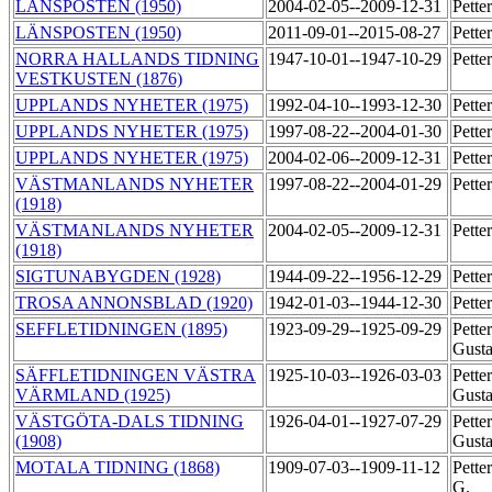
LÄNSPOSTEN (1950)
2004-02-05--2009-12-31
Pette
LÄNSPOSTEN (1950)
2011-09-01--2015-08-27
Pette
NORRA HALLANDS TIDNING
1947-10-01--1947-10-29
Pette
VESTKUSTEN (1876)
UPPLANDS NYHETER (1975)
1992-04-10--1993-12-30
Pette
UPPLANDS NYHETER (1975)
1997-08-22--2004-01-30
Pette
UPPLANDS NYHETER (1975)
2004-02-06--2009-12-31
Pette
VÄSTMANLANDS NYHETER
1997-08-22--2004-01-29
Pette
(1918)
VÄSTMANLANDS NYHETER
2004-02-05--2009-12-31
Pette
(1918)
SIGTUNABYGDEN (1928)
1944-09-22--1956-12-29
Pette
TROSA ANNONSBLAD (1920)
1942-01-03--1944-12-30
Pette
SEFFLETIDNINGEN (1895)
1923-09-29--1925-09-29
Pette
Gust
SÄFFLETIDNINGEN VÄSTRA
1925-10-03--1926-03-03
Pette
VÄRMLAND (1925)
Gust
VÄSTGÖTA-DALS TIDNING
1926-04-01--1927-07-29
Pette
(1908)
Gust
MOTALA TIDNING (1868)
1909-07-03--1909-11-12
Pette
G.