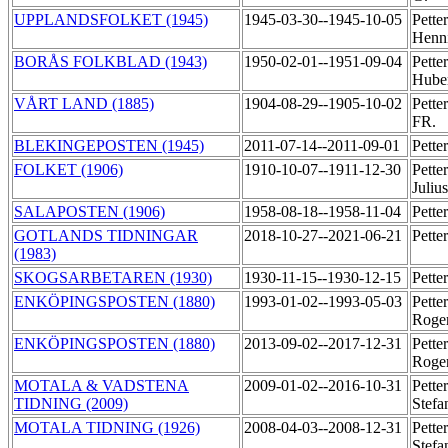
UPPLANDSFOLKET (1945)
1945-03-30--1945-10-05
Pette
Henn
BORÅS FOLKBLAD (1943)
1950-02-01--1951-09-04
Pette
Hube
VÅRT LAND (1885)
1904-08-29--1905-10-02
Petter
FR.
BLEKINGEPOSTEN (1945)
2011-07-14--2011-09-01
Pette
FOLKET (1906)
1910-10-07--1911-12-30
Pette
Juliu
SALAPOSTEN (1906)
1958-08-18--1958-11-04
Pette
GOTLANDS TIDNINGAR
2018-10-27--2021-06-21
Pette
(1983)
SKOGSARBETAREN (1930)
1930-11-15--1930-12-15
Pette
ENKÖPINGSPOSTEN (1880)
1993-01-02--1993-05-03
Pette
Roge
ENKÖPINGSPOSTEN (1880)
2013-09-02--2017-12-31
Pette
Roge
MOTALA & VADSTENA
2009-01-02--2016-10-31
Pette
TIDNING (2009)
Stef
MOTALA TIDNING (1926)
2008-04-03--2008-12-31
Pette
Stef