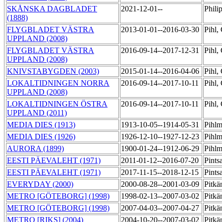
SKÅNSKA DAGBLADET
2021-12-01--
Phili
(1888)
FLYGBLADET VÄSTRA
2013-01-01--2016-03-30
Pihl,
UPPLAND (2008)
FLYGBLADET VÄSTRA
2016-09-14--2017-12-31
Pihl,
UPPLAND (2008)
KNIVSTABYGDEN (2003)
2015-01-14--2016-04-06
Pihl,
LOKALTIDNINGEN NORRA
2016-09-14--2017-10-11
Pihl,
UPPLAND (2008)
LOKALTIDNINGEN ÖSTRA
2016-09-14--2017-10-11
Pihl,
UPPLAND (2011)
MEDIA DIES (1913)
1913-10-05--1914-05-31
Pihlm
MEDIA DIES (1926)
1926-12-10--1927-12-23
Pihlm
AURORA (1899)
1900-01-24--1912-06-29
Pihlm
EESTI PÄEVALEHT (1971)
2011-01-12--2016-07-20
Pints
EESTI PÄEVALEHT (1971)
2017-11-15--2018-12-15
Pints
EVERYDAY (2000)
2000-08-28--2001-03-09
Pitkä
METRO [GÖTEBORG] (1998)
1998-02-13--2007-03-02
Pitkä
METRO [GÖTEBORG] (1998)
2007-04-03--2007-04-27
Pitkä
METRO [RIKS] (2004)
2004-10-20--2007-03-02
Pitkä