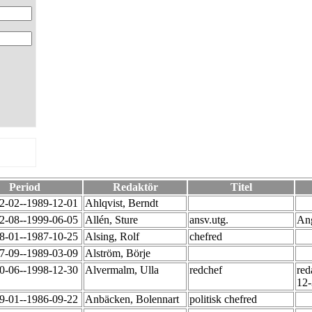
Period
Redaktör
Titel
2-02--1989-12-01
Ahlqvist, Berndt
2-08--1999-06-05
Allén, Sture
ansv.utg.
Ang
8-01--1987-10-25
Alsing, Rolf
chefred
7-09--1989-03-09
Alström, Börje
0-06--1998-12-30
Alvermalm, Ulla
redchef
red
12
9-01--1986-09-22
Anbäcken, Bolennart
politisk chefred