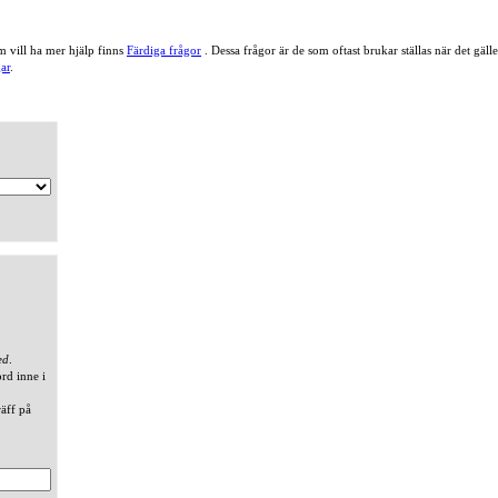
 vill ha mer hjälp finns
Färdiga frågor
. Dessa frågor är de som oftast brukar ställas när det gä
ar
.
ed
.
ord inne i
räff på