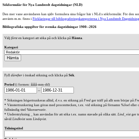
Sökformulär för Nya Lundstedt dagstidningar (NLD)
Den mer vane användaren kan själv formulera sina frågor här i NLd:s sökformulär. För den som
använts m.m. finns i
Förklaringar till bibliograferingskategorierna i Nya Lundstedt Dagstidning
Bibliografiska uppgifter för svenska dagstidningar 1900--2026
Välj
först
en kategori att söka på och klicka på
Hämta
.
Kategori
Fyll
därefter
i önskad sökning och klicka på
Sök
.
Period
(i formen: åååå-mm-dd)
--
* Sökningen högertrunkeras alltid, d.v.s. en söknng på
Fred
ger träff på allt som börjar på
Fr
* Vänstertrunkering kan göras med procenttecken, t.ex. vid sökning på förnamn
%Joel
eller 
fullständig titel
%konservativ
.
* Understrykning _ kan användas för att söka t.ex. namn stavade på olika sätt.
Lind_vist
ger t
såväl
Lindkvist
som
Lindqvist
.
Tidningstitel