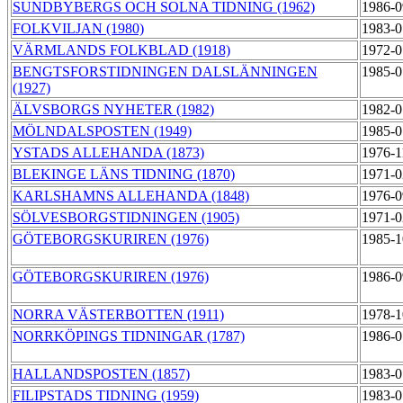
SUNDBYBERGS OCH SOLNA TIDNING (1962)
1986-0
FOLKVILJAN (1980)
1983-0
VÄRMLANDS FOLKBLAD (1918)
1972-0
BENGTSFORSTIDNINGEN DALSLÄNNINGEN
1985-0
(1927)
ÄLVSBORGS NYHETER (1982)
1982-0
MÖLNDALSPOSTEN (1949)
1985-0
YSTADS ALLEHANDA (1873)
1976-1
BLEKINGE LÄNS TIDNING (1870)
1971-0
KARLSHAMNS ALLEHANDA (1848)
1976-0
SÖLVESBORGSTIDNINGEN (1905)
1971-0
GÖTEBORGSKURIREN (1976)
1985-1
GÖTEBORGSKURIREN (1976)
1986-0
NORRA VÄSTERBOTTEN (1911)
1978-1
NORRKÖPINGS TIDNINGAR (1787)
1986-0
HALLANDSPOSTEN (1857)
1983-0
FILIPSTADS TIDNING (1959)
1983-0