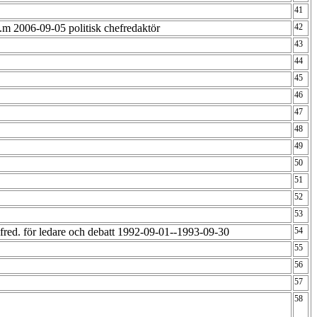
41
o.m 2006-09-05 politisk chefredaktör
42
43
44
45
46
47
48
49
50
51
52
53
fred. för ledare och debatt 1992-09-01--1993-09-30
54
55
56
57
58