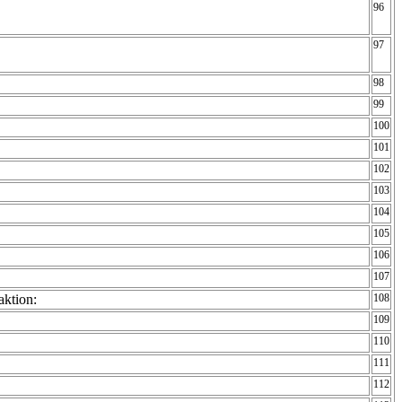
96
97
98
99
100
101
102
103
104
105
106
107
aktion:
108
109
110
111
112