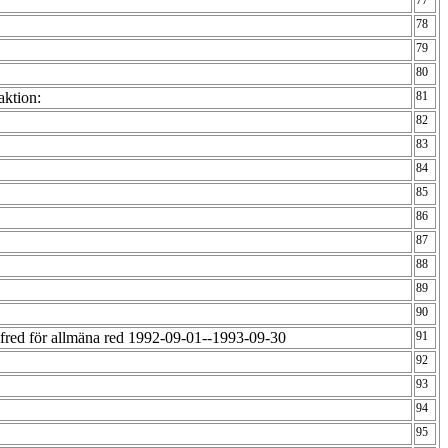
77
78
79
80
aktion:
81
82
83
84
85
86
87
88
89
90
fred för allmäna red 1992-09-01--1993-09-30
91
92
93
94
95