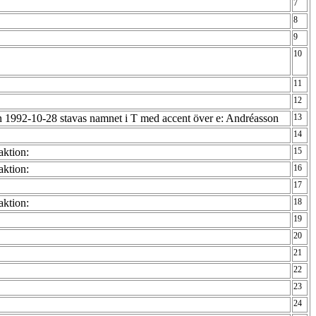
7
8
9
10
11
12
n 1992-10-28 stavas namnet i T med accent över e: Andréasson
13
14
aktion:
15
aktion:
16
17
aktion:
18
19
20
21
22
23
24