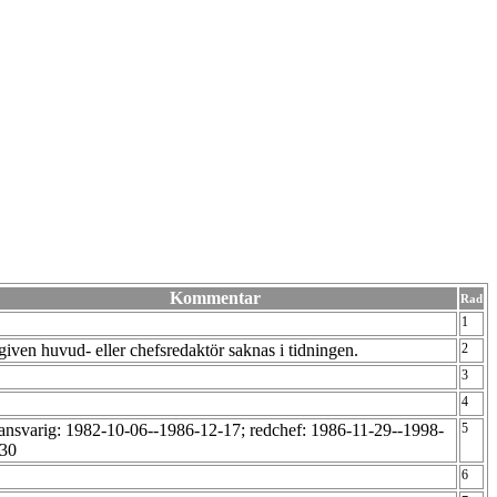
Kommentar
Rad
1
iven huvud- eller chefsredaktör saknas i tidningen.
2
3
4
ansvarig: 1982-10-06--1986-12-17; redchef: 1986-11-29--1998-
5
-30
6