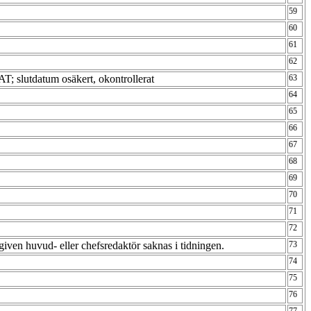
59
60
61
62
T; slutdatum osäkert, okontrollerat
63
64
65
66
67
68
69
70
71
72
iven huvud- eller chefsredaktör saknas i tidningen.
73
74
75
76