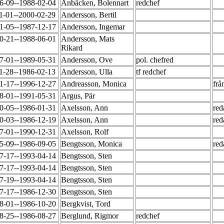
6-09--1988-02-04
Anbäcken, Bolennart
redchef
1-01--2000-02-29
Andersson, Bertil
1-05--1987-12-17
Andersson, Ingemar
0-21--1988-06-01
Andersson, Mats
Rikard
7-01--1989-05-31
Andersson, Ove
pol. chefred
1-28--1986-02-13
Andersson, Ulla
tf redchef
1-17--1996-12-27
Andreasson, Monica
frå
8-01--1991-05-31
Argus, Pär
0-05--1986-01-31
Axelsson, Ann
red
0-03--1986-12-19
Axelsson, Ann
red
7-01--1990-12-31
Axelsson, Rolf
5-09--1986-09-05
Bengtsson, Monica
red
7-17--1993-04-14
Bengtsson, Sten
7-17--1993-04-14
Bengtsson, Sten
7-19--1993-04-14
Bengtsson, Sten
7-17--1986-12-30
Bengtsson, Sten
8-01--1986-10-20
Bergkvist, Tord
8-25--1986-08-27
Berglund, Rigmor
redchef