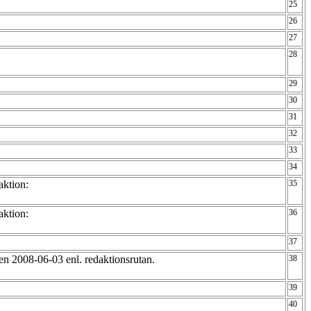
25
26
27
28
29
30
31
32
33
34
aktion:
35
aktion:
36
37
n 2008-06-03 enl. redaktionsrutan.
38
39
40