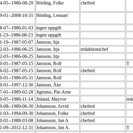
4-05--1986-08-29
Hörling, Folke
chefred
9-01--2008-10-31
Hörling, Lennart
8-07--1986-01-03
ingen uppgift
1-23--1986-08-23
ingen uppgift
1-19--1987-05-07
Jansson, Irja
2-03--1986-06-25
Jansson, Irja
redaktionschef
2-03--1986-06-25
Jansson, Irja
0-01--1987-05-15
Jansson, Rolf
T
6-02--1987-05-15
Jansson, Rolf
chefred
0-01--1986-05-31
Jansson, Rolf
0-01--1997-12-30
Jansson, Åke
7-01--1989-02-28
Jigenius, Pär-Arne
0-05--1986-11-14
Jisland, Mayvor
red
9-08--1989-06-30
Johansson, Arvid
chefred
1-03--1994-09-30
Johansson, Folke
chefred
0-01--1988-03-08
Johansson, Jan A
chefred
1-09--2012-12-31
Johansson, Jan A.
T