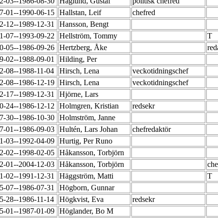
2-03--1986-08-30
Haglund, Gustaf
politisk chefred
7-01--1990-06-15
Hallstan, Leif
chefred
2-12--1989-12-31
Hansson, Bengt
1-07--1993-09-22
Hellström, Tommy
T
0-05--1986-09-26
Hertzberg, Åke
red
9-02--1988-09-01
Hilding, Per
2-08--1988-11-04
Hirsch, Lena
veckotidningschef
2-08--1986-12-19
Hirsch, Lena
veckotidningschef
2-17--1989-12-31
Hjörne, Lars
0-24--1986-12-12
Holmgren, Kristian
redsekr
7-30--1986-10-30
Holmström, Janne
7-01--1986-09-03
Hultén, Lars Johan
chefredaktör
1-03--1992-04-09
Hurtig, Per Runo
2-02--1998-02-05
Håkansson, Torbjörn
2-01--2004-12-03
Håkansson, Torbjörn
che
1-02--1991-12-31
Häggström, Matti
T
5-07--1986-07-31
Högborn, Gunnar
5-28--1986-11-14
Högkvist, Eva
redsekr
5-01--1987-01-09
Höglander, Bo M