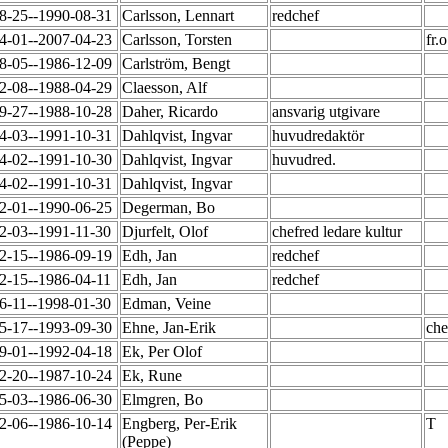
8-25--1990-08-31
Carlsson, Lennart
redchef
4-01--2007-04-23
Carlsson, Torsten
fr.
8-05--1986-12-09
Carlström, Bengt
2-08--1988-04-29
Claesson, Alf
9-27--1988-10-28
Daher, Ricardo
ansvarig utgivare
4-03--1991-10-31
Dahlqvist, Ingvar
huvudredaktör
4-02--1991-10-30
Dahlqvist, Ingvar
huvudred.
4-02--1991-10-31
Dahlqvist, Ingvar
2-01--1990-06-25
Degerman, Bo
2-03--1991-11-30
Djurfelt, Olof
chefred ledare kultur
2-15--1986-09-19
Edh, Jan
redchef
2-15--1986-04-11
Edh, Jan
redchef
6-11--1998-01-30
Edman, Veine
5-17--1993-09-30
Ehne, Jan-Erik
che
9-01--1992-04-18
Ek, Per Olof
2-20--1987-10-24
Ek, Rune
5-03--1986-06-30
Elmgren, Bo
2-06--1986-10-14
Engberg, Per-Erik
T
(Peppe)