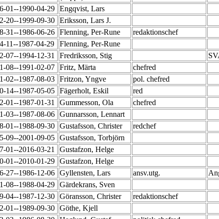
6-01--1990-04-29
Engqvist, Lars
2-20--1999-09-30
Eriksson, Lars J.
8-31--1986-06-26
Flenning, Per-Rune
redaktionschef
4-11--1987-04-29
Flenning, Per-Rune
2-07--1994-12-31
Fredriksson, Stig
SVA
1-08--1991-02-07
Fritz, Märta
chefred
1-02--1987-08-03
Fritzon, Yngve
pol. chefred
0-14--1987-05-05
Fägerholt, Eskil
red
2-01--1987-01-31
Gummesson, Ola
chefred
1-03--1987-08-06
Gunnarsson, Lennart
8-01--1988-09-30
Gustafsson, Christer
redchef
5-09--2001-09-05
Gustafsson, Torbjörn
7-01--2016-03-21
Gustafzon, Helge
0-01--2010-01-29
Gustafzon, Helge
6-27--1986-12-06
Gyllensten, Lars
ansv.utg.
Ang
1-08--1988-04-29
Gärdekrans, Sven
9-04--1987-12-30
Göransson, Christer
redaktionschef
2-01--1989-09-30
Göthe, Kjell