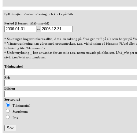
Fyll
därefter
i önskad sökning och klicka på
Sök
.
Period
(i formen: åååå-mm-dd)
--
* Sökningen högertrunkeras alltid, d.v.s. en söknng på
Fred
ger träff på allt som börjar på
Fr
* Vänstertrunkering kan göras med procenttecken, t.ex. vid sökning på förnamn
%Joel
eller 
fullständig titel
%konservativ
.
* Understrykning _ kan användas för att söka t.ex. namn stavade på olika sätt.
Lind_vist
ger t
såväl
Lindkvist
som
Lindqvist
.
Tidningstitel
Pris
Edition
Sortera på
Tidningstitel
Startdatum
Pris