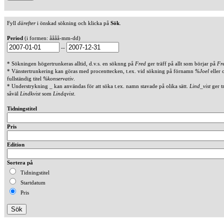
Fyll
därefter
i önskad sökning och klicka på
Sök
.
Period
(i formen: åååå-mm-dd)
--
* Sökningen högertrunkeras alltid, d.v.s. en söknng på
Fred
ger träff på allt som börjar på
Fr
* Vänstertrunkering kan göras med procenttecken, t.ex. vid sökning på förnamn
%Joel
eller 
fullständig titel
%konservativ
.
* Understrykning _ kan användas för att söka t.ex. namn stavade på olika sätt.
Lind_vist
ger t
såväl
Lindkvist
som
Lindqvist
.
Tidningstitel
Pris
Edition
Sortera på
Tidningstitel
Startdatum
Pris