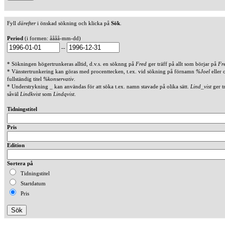
Fyll
därefter
i önskad sökning och klicka på
Sök
.
Period
(i formen: åååå-mm-dd)
--
* Sökningen högertrunkeras alltid, d.v.s. en söknng på
Fred
ger träff på allt som börjar på
Fr
* Vänstertrunkering kan göras med procenttecken, t.ex. vid sökning på förnamn
%Joel
eller 
fullständig titel
%konservativ
.
* Understrykning _ kan användas för att söka t.ex. namn stavade på olika sätt.
Lind_vist
ger t
såväl
Lindkvist
som
Lindqvist
.
Tidningstitel
Pris
Edition
Sortera på
Tidningstitel
Startdatum
Pris