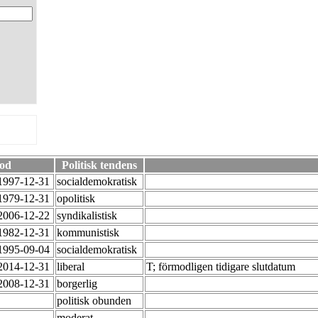
iod
Politisk tendens
-1997-12-31
socialdemokratisk
-1979-12-31
opolitisk
-2006-12-22
syndikalistisk
-1982-12-31
kommunistisk
-1995-09-04
socialdemokratisk
-2014-12-31
liberal
T; förmodligen tidigare slutdatum
-2008-12-31
borgerlig
politisk obunden
moderat