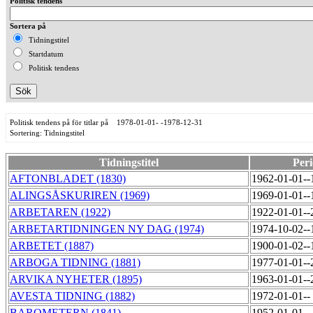
Politisk tendens
Sortera på
Tidningstitel
Startdatum
Politisk tendens
Politisk tendens på för titlar på 1978-01-01- -1978-12-31
Sortering: Tidningstitel
Tidningstitel
Per
AFTONBLADET (1830)
1962-01-01-
ALINGSÅSKURIREN (1969)
1969-01-01-
ARBETAREN (1922)
1922-01-01-
ARBETARTIDNINGEN NY DAG (1974)
1974-10-02-
ARBETET (1887)
1900-01-02-
ARBOGA TIDNING (1881)
1977-01-01-
ARVIKA NYHETER (1895)
1963-01-01-
AVESTA TIDNING (1882)
1972-01-01--
BAROMETERN (1841)
1952-01-01--