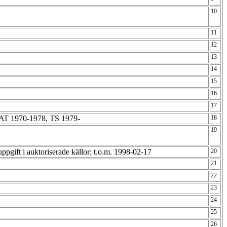
10
11
12
13
14
15
16
17
AT 1970-1978, TS 1979-
18
19
uppgift i auktoriserade källor; t.o.m. 1998-02-17
20
21
22
23
24
25
26