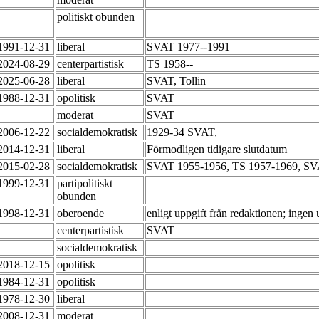
politiskt obunden
-1991-12-31
liberal
SVAT 1977--1991
-2024-08-29
centerpartistisk
TS 1958--
-2025-06-28
liberal
SVAT, Tollin
-1988-12-31
opolitisk
SVAT
moderat
SVAT
-2006-12-22
socialdemokratisk
1929-34 SVAT,
-2014-12-31
liberal
Förmodligen tidigare slutdatum
-2015-02-28
socialdemokratisk
SVAT 1955-1956, TS 1957-1969, SV
-1999-12-31
partipolitiskt
obunden
-1998-12-31
oberoende
enligt uppgift från redaktionen; ingen 
centerpartistisk
SVAT
socialdemokratisk
-2018-12-15
opolitisk
-1984-12-31
opolitisk
-1978-12-30
liberal
-2008-12-31
moderat