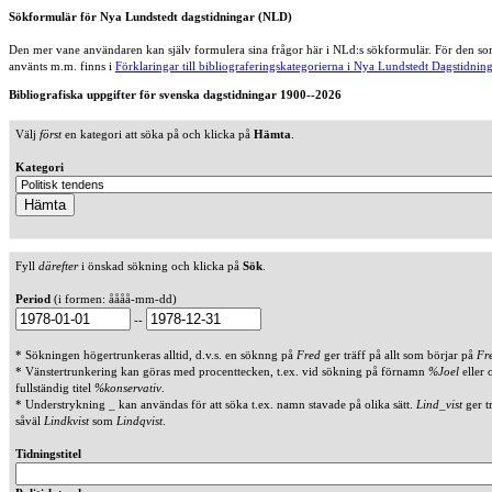
Sökformulär för Nya Lundstedt dagstidningar (NLD)
Den mer vane användaren kan själv formulera sina frågor här i NLd:s sökformulär. För den som
använts m.m. finns i
Förklaringar till bibliograferingskategorierna i Nya Lundstedt Dagstidning
Bibliografiska uppgifter för svenska dagstidningar 1900--2026
Välj
först
en kategori att söka på och klicka på
Hämta
.
Kategori
Fyll
därefter
i önskad sökning och klicka på
Sök
.
Period
(i formen: åååå-mm-dd)
--
* Sökningen högertrunkeras alltid, d.v.s. en söknng på
Fred
ger träff på allt som börjar på
Fr
* Vänstertrunkering kan göras med procenttecken, t.ex. vid sökning på förnamn
%Joel
eller 
fullständig titel
%konservativ
.
* Understrykning _ kan användas för att söka t.ex. namn stavade på olika sätt.
Lind_vist
ger t
såväl
Lindkvist
som
Lindqvist
.
Tidningstitel