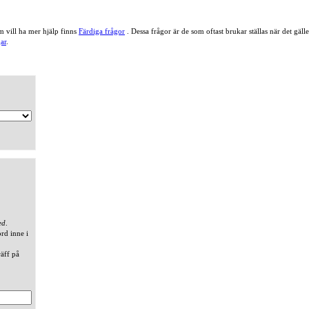
 vill ha mer hjälp finns
Färdiga frågor
. Dessa frågor är de som oftast brukar ställas när det gä
ar
.
ed
.
ord inne i
räff på