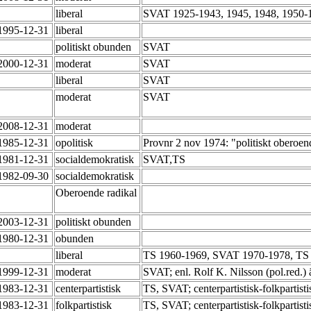
liberal
SVAT 1925-1943, 1945, 1948, 1950
-1995-12-31
liberal
politiskt obunden
SVAT
-2000-12-31
moderat
SVAT
liberal
SVAT
moderat
SVAT
-2008-12-31
moderat
-1985-12-31
opolitisk
Provnr 2 nov 1974: "politiskt oberoe
-1981-12-31
socialdemokratisk
SVAT,TS
-1982-09-30
socialdemokratisk
Oberoende radikal
-2003-12-31
politiskt obunden
-1980-12-31
obunden
liberal
TS 1960-1969, SVAT 1970-1978, TS
-1999-12-31
moderat
SVAT; enl. Rolf K. Nilsson (pol.red.)
-1983-12-31
centerpartistisk
TS, SVAT; centerpartistisk-folkpartist
-1983-12-31
folkpartistisk
TS, SVAT; centerpartistisk-folkpartist