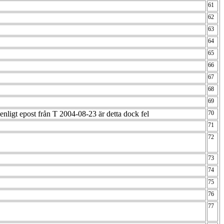
61
62
63
64
65
66
67
68
69
nligt epost från T 2004-08-23 är detta dock fel
70
71
72
73
74
75
76
77