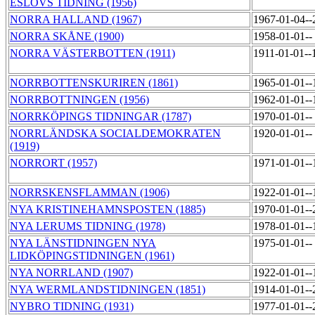
ESLÖVS TIDNING (1956)
NORRA HALLAND (1967)
1967-01-04-
NORRA SKÅNE (1900)
1958-01-01--
NORRA VÄSTERBOTTEN (1911)
1911-01-01--
NORRBOTTENSKURIREN (1861)
1965-01-01-
NORRBOTTNINGEN (1956)
1962-01-01-
NORRKÖPINGS TIDNINGAR (1787)
1970-01-01--
NORRLÄNDSKA SOCIALDEMOKRATEN
1920-01-01--
(1919)
NORRORT (1957)
1971-01-01-
NORRSKENSFLAMMAN (1906)
1922-01-01-
NYA KRISTINEHAMNSPOSTEN (1885)
1970-01-01-
NYA LERUMS TIDNING (1978)
1978-01-01-
NYA LÄNSTIDNINGEN NYA
1975-01-01--
LIDKÖPINGSTIDNINGEN (1961)
NYA NORRLAND (1907)
1922-01-01-
NYA WERMLANDSTIDNINGEN (1851)
1914-01-01-
NYBRO TIDNING (1931)
1977-01-01-