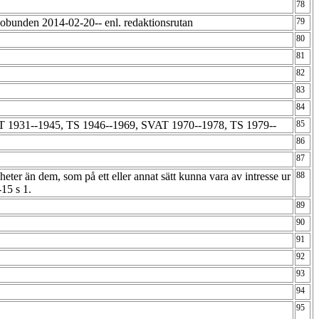
78
obunden 2014-02-20-- enl. redaktionsrutan
79
80
81
82
83
84
 1931--1945, TS 1946--1969, SVAT 1970--1978, TS 1979--
85
86
87
eter än dem, som på ett eller annat sätt kunna vara av intresse ur
88
-15 s 1.
89
90
91
92
93
94
95