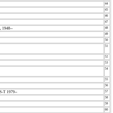
44
45
46
47
, 1948--
48
49
50
51
52
53
54
55
56
S-T 1979--
57
58
59
60