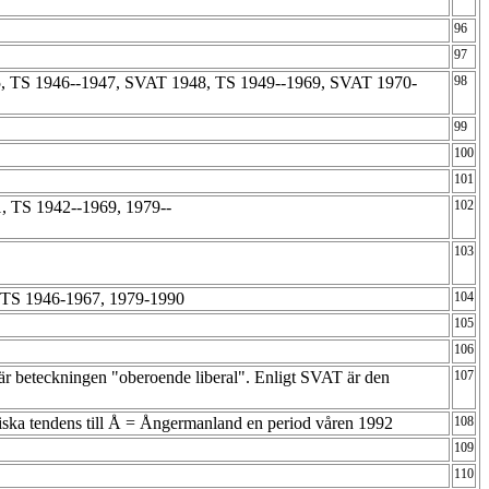
96
97
, TS 1946--1947, SVAT 1948, TS 1949--1969, SVAT 1970-
98
99
100
101
 TS 1942--1969, 1979--
102
103
TS 1946-1967, 1979-1990
104
105
106
är beteckningen "oberoende liberal". Enligt SVAT är den
107
tiska tendens till Å = Ångermanland en period våren 1992
108
109
110