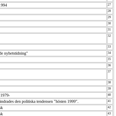
-1994
27
28
29
30
31
32
33
nde nyhetstidning"
34
35
36
37
38
39
 1979-
40
 ändrades den politiska tendensen "hösten 1999".
41
isk
42
isk
43