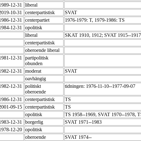
-1989-12-31
liberal
-2019-10-31
centerpartistisk
SVAT
-1986-12-31
centerpartiet
1976-1979: T, 1979-1986: TS
-1984-12-31
opolitisk
liberal
SKAT 1910, 1912; SVAT 1915--1917
centerpartistisk
oberoende liberal
-1981-12-31
partipolitisk
obunden
-1982-12-31
moderat
SVAT
oavhängig
-1982-12-31
politiskt
tidningen: 1976-11-10--1977-09-07
oberoende
-1986-12-31
centerpartistisk
TS
-2001-09-15
centerpartistisk
TS
opolitisk
TS 1958--1969, SVAT 1970--1978, T
-1983-12-31
borgerlig
SVAT 1971--1983
-1978-12-20
opolitisk
oberoende
SVAT 1974--