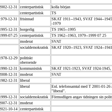
-2002-12-31
centerpartistisk
kolla början
centerpartistisk
TS
1979-12-31
frisinnad
SKAT 1911--1943, SVAT 1944--1945
-1979
-1995-12-31
borgerlig
TS 1965--1995
-1999-07-25
centerpartistisk
TS 1962--1963, 1979--1999 07 25
moderat
SVAT
socialdemokratisk
SKAT 1920--1923, SVAT 1924--1941,
-1978-12-29
politiskt
oberoende
-1990-12-31
kommunistisk
SKAT 1921-1923, SVAT 1924-1945, 
-2008-12-31
moderat
SVAT
-1982-12-31
liberal
liberal
Enl. telefonsamtal med T 2001-01-26 
"liberal".
-1999-12-31
socialdemokratisk
Förmodligen angav tidningen sin poli
-2007-12-31
moderat
-2021-10-14
centerpartistisk