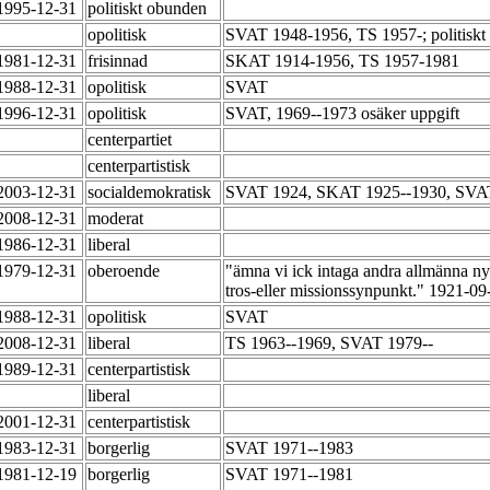
-1995-12-31
politiskt obunden
opolitisk
SVAT 1948-1956, TS 1957-; politiskt 
-1981-12-31
frisinnad
SKAT 1914-1956, TS 1957-1981
-1988-12-31
opolitisk
SVAT
-1996-12-31
opolitisk
SVAT, 1969--1973 osäker uppgift
centerpartiet
centerpartistisk
-2003-12-31
socialdemokratisk
SVAT 1924, SKAT 1925--1930, SVAT
-2008-12-31
moderat
-1986-12-31
liberal
-1979-12-31
oberoende
"ämna vi ick intaga andra allmänna nyh
tros-eller missionssynpunkt." 1921-09
-1988-12-31
opolitisk
SVAT
-2008-12-31
liberal
TS 1963--1969, SVAT 1979--
-1989-12-31
centerpartistisk
liberal
-2001-12-31
centerpartistisk
-1983-12-31
borgerlig
SVAT 1971--1983
-1981-12-19
borgerlig
SVAT 1971--1981