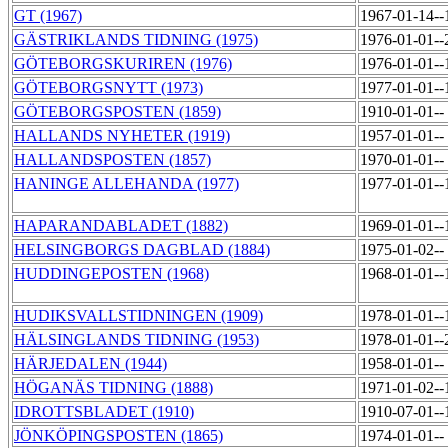
GT (1967)
1967-01-14-
GÄSTRIKLANDS TIDNING (1975)
1976-01-01-
GÖTEBORGSKURIREN (1976)
1976-01-01-
GÖTEBORGSNYTT (1973)
1977-01-01-
GÖTEBORGSPOSTEN (1859)
1910-01-01--
HALLANDS NYHETER (1919)
1957-01-01--
HALLANDSPOSTEN (1857)
1970-01-01--
HANINGE ALLEHANDA (1977)
1977-01-01-
HAPARANDABLADET (1882)
1969-01-01-
HELSINGBORGS DAGBLAD (1884)
1975-01-02--
HUDDINGEPOSTEN (1968)
1968-01-01-
HUDIKSVALLSTIDNINGEN (1909)
1978-01-01-
HÄLSINGLANDS TIDNING (1953)
1978-01-01-
HÄRJEDALEN (1944)
1958-01-01--
HÖGANÄS TIDNING (1888)
1971-01-02-
IDROTTSBLADET (1910)
1910-07-01-
JÖNKÖPINGSPOSTEN (1865)
1974-01-01--