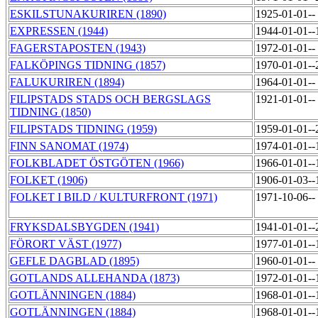
ESKILSTUNAKURIREN (1890)
1925-01-01--
EXPRESSEN (1944)
1944-01-01-
FAGERSTAPOSTEN (1943)
1972-01-01--
FALKÖPINGS TIDNING (1857)
1970-01-01-
FALUKURIREN (1894)
1964-01-01--
FILIPSTADS STADS OCH BERGSLAGS
1921-01-01--
TIDNING (1850)
FILIPSTADS TIDNING (1959)
1959-01-01-
FINN SANOMAT (1974)
1974-01-01-
FOLKBLADET ÖSTGÖTEN (1966)
1966-01-01-
FOLKET (1906)
1906-01-03-
FOLKET I BILD / KULTURFRONT (1971)
1971-10-06--
FRYKSDALSBYGDEN (1941)
1941-01-01-
FÖRORT VÄST (1977)
1977-01-01-
GEFLE DAGBLAD (1895)
1960-01-01--
GOTLANDS ALLEHANDA (1873)
1972-01-01-
GOTLÄNNINGEN (1884)
1968-01-01-
GOTLÄNNINGEN (1884)
1968-01-01-