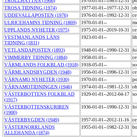
TROLLHÄTTAN (1906)
1970-01-01--1985-12-31
po
TROSA TIDNING (1974)
1977-01-01--1977-12-31
o
UDDEVALLAPOSTEN (1976)
1976-01-01--1992-12-31
ce
ULRICEHAMNS TIDNING (1869)
1970-01-01--
m
UPPLANDS NYHETER (1975)
1975-01-01--2019-10-31
ce
VESTMANLANDS LÄNS
1923-01-01--
li
TIDNING (1831)
VETLANDAPOSTEN (1893)
1948-01-01--1990-12-31
fo
VIMMERBY TIDNING (1884)
1958-01-01--
ce
VÄRMLANDS FOLKBLAD (1918)
1918-05-01--
so
VÄRMLANDSBYGDEN (1948)
1956-01-01--1996-12-31
ce
VÄRNAMO NYHETER (1930)
1970-01-01--
po
VÄRNAMOTIDNINGEN (1946)
1974-01-01--1981-12-31
o
VÄSTERBOTTENS FOLKBLAD
1929-01-01--2012-04-17
so
(1917)
VÄSTERBOTTENSKURIREN
1936-01-01--1990-12-31
fo
(1900)
VÄSTERBYGDEN (1949)
1957-01-01--2012-11-16
ce
VÄSTERNORRLANDS
1955-01-01--1982-12-31
bo
ALLEHANDA (1874)