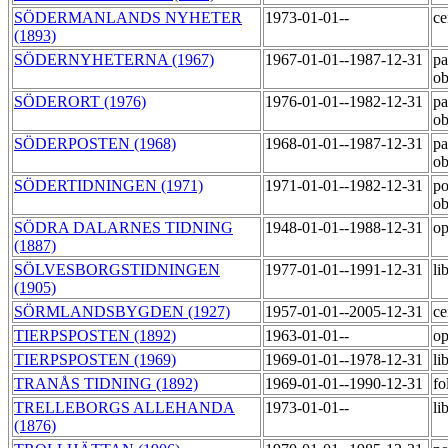
SÖDERMANLANDS NYHETER
1973-01-01--
ce
(1893)
SÖDERNYHETERNA (1967)
1967-01-01--1987-12-31
pa
o
SÖDERORT (1976)
1976-01-01--1982-12-31
pa
o
SÖDERPOSTEN (1968)
1968-01-01--1987-12-31
pa
o
SÖDERTIDNINGEN (1971)
1971-01-01--1982-12-31
po
o
SÖDRA DALARNES TIDNING
1948-01-01--1988-12-31
op
(1887)
SÖLVESBORGSTIDNINGEN
1977-01-01--1991-12-31
li
(1905)
SÖRMLANDSBYGDEN (1927)
1957-01-01--2005-12-31
ce
TIERPSPOSTEN (1892)
1963-01-01--
op
TIERPSPOSTEN (1969)
1969-01-01--1978-12-31
li
TRANÅS TIDNING (1892)
1969-01-01--1990-12-31
fo
TRELLEBORGS ALLEHANDA
1973-01-01--
li
(1876)