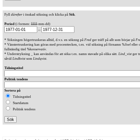
Fyll
därefter
i önskad sökning och klicka på
Sök
.
Period
(i formen: åååå-mm-dd)
--
* Sökningen högertrunkeras alltid, d.v.s. en söknng på
Fred
ger träff på allt som börjar på
Fr
* Vänstertrunkering kan göras med procenttecken, t.ex. vid sökning på förnamn
%Joel
eller 
fullständig titel
%konservativ
.
* Understrykning _ kan användas för att söka t.ex. namn stavade på olika sätt.
Lind_vist
ger t
såväl
Lindkvist
som
Lindqvist
.
Tidningstitel
Politisk tendens
Sortera på
Tidningstitel
Startdatum
Politisk tendens