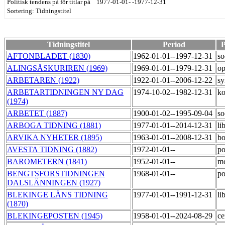
Politisk tendens på för titlar på 1977-01-01- -1977-12-31
Sortering: Tidningstitel
Tidningstitel
Period
P
AFTONBLADET (1830)
1962-01-01--1997-12-31
so
ALINGSÅSKURIREN (1969)
1969-01-01--1979-12-31
op
ARBETAREN (1922)
1922-01-01--2006-12-22
sy
ARBETARTIDNINGEN NY DAG
1974-10-02--1982-12-31
k
(1974)
ARBETET (1887)
1900-01-02--1995-09-04
so
ARBOGA TIDNING (1881)
1977-01-01--2014-12-31
li
ARVIKA NYHETER (1895)
1963-01-01--2008-12-31
bo
AVESTA TIDNING (1882)
1972-01-01--
po
BAROMETERN (1841)
1952-01-01--
m
BENGTSFORSTIDNINGEN
1968-01-01--
po
DALSLÄNNINGEN (1927)
BLEKINGE LÄNS TIDNING
1977-01-01--1991-12-31
li
(1870)
BLEKINGEPOSTEN (1945)
1958-01-01--2024-08-29
ce