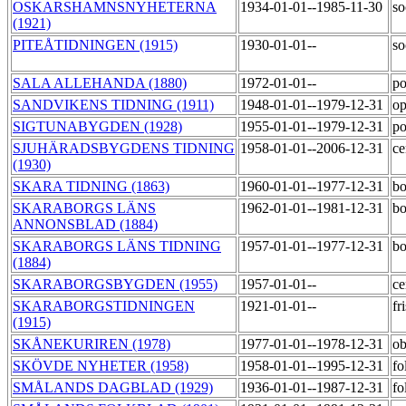
OSKARSHAMNSNYHETERNA
1934-01-01--1985-11-30
so
(1921)
PITEÅTIDNINGEN (1915)
1930-01-01--
so
SALA ALLEHANDA (1880)
1972-01-01--
po
SANDVIKENS TIDNING (1911)
1948-01-01--1979-12-31
op
SIGTUNABYGDEN (1928)
1955-01-01--1979-12-31
po
SJUHÄRADSBYGDENS TIDNING
1958-01-01--2006-12-31
ce
(1930)
SKARA TIDNING (1863)
1960-01-01--1977-12-31
bo
SKARABORGS LÄNS
1962-01-01--1981-12-31
bo
ANNONSBLAD (1884)
SKARABORGS LÄNS TIDNING
1957-01-01--1977-12-31
bo
(1884)
SKARABORGSBYGDEN (1955)
1957-01-01--
ce
SKARABORGSTIDNINGEN
1921-01-01--
fr
(1915)
SKÅNEKURIREN (1978)
1977-01-01--1978-12-31
o
SKÖVDE NYHETER (1958)
1958-01-01--1995-12-31
fo
SMÅLANDS DAGBLAD (1929)
1936-01-01--1987-12-31
fo