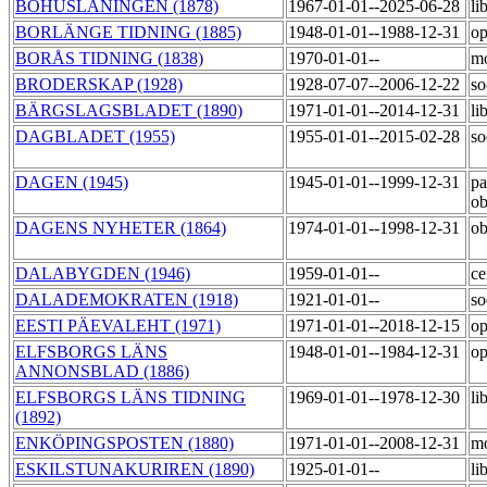
BOHUSLÄNINGEN (1878)
1967-01-01--2025-06-28
li
BORLÄNGE TIDNING (1885)
1948-01-01--1988-12-31
op
BORÅS TIDNING (1838)
1970-01-01--
m
BRODERSKAP (1928)
1928-07-07--2006-12-22
so
BÄRGSLAGSBLADET (1890)
1971-01-01--2014-12-31
li
DAGBLADET (1955)
1955-01-01--2015-02-28
so
DAGEN (1945)
1945-01-01--1999-12-31
pa
o
DAGENS NYHETER (1864)
1974-01-01--1998-12-31
o
DALABYGDEN (1946)
1959-01-01--
ce
DALADEMOKRATEN (1918)
1921-01-01--
so
EESTI PÄEVALEHT (1971)
1971-01-01--2018-12-15
op
ELFSBORGS LÄNS
1948-01-01--1984-12-31
op
ANNONSBLAD (1886)
ELFSBORGS LÄNS TIDNING
1969-01-01--1978-12-30
li
(1892)
ENKÖPINGSPOSTEN (1880)
1971-01-01--2008-12-31
m
ESKILSTUNAKURIREN (1890)
1925-01-01--
li