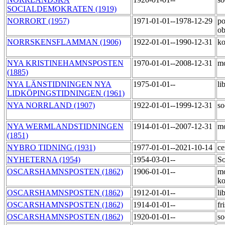
SOCIALDEMOKRATEN (1919)
NORRORT (1957)
1971-01-01--1978-12-29
po
o
NORRSKENSFLAMMAN (1906)
1922-01-01--1990-12-31
k
NYA KRISTINEHAMNSPOSTEN
1970-01-01--2008-12-31
m
(1885)
NYA LÄNSTIDNINGEN NYA
1975-01-01--
li
LIDKÖPINGSTIDNINGEN (1961)
NYA NORRLAND (1907)
1922-01-01--1999-12-31
so
NYA WERMLANDSTIDNINGEN
1914-01-01--2007-12-31
m
(1851)
NYBRO TIDNING (1931)
1977-01-01--2021-10-14
ce
NYHETERNA (1954)
1954-03-01--
So
OSCARSHAMNSPOSTEN (1862)
1906-01-01--
mo
ko
OSCARSHAMNSPOSTEN (1862)
1912-01-01--
li
OSCARSHAMNSPOSTEN (1862)
1914-01-01--
fr
OSCARSHAMNSPOSTEN (1862)
1920-01-01--
so