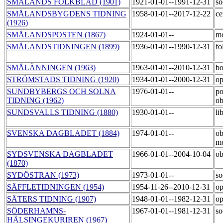
SMÅLANDS FOLKBLAD (1901)
1921-01-01--1991-12-31
so
SMÅLANDSBYGDENS TIDNING
1958-01-01--2017-12-22
ce
(1926)
SMÅLANDSPOSTEN (1867)
1924-01-01--
m
SMÅLANDSTIDNINGEN (1899)
1936-01-01--1990-12-31
fo
SMÅLÄNNINGEN (1963)
1963-01-01--2010-12-31
bo
STRÖMSTADS TIDNING (1920)
1934-01-01--2000-12-31
op
SUNDBYBERGS OCH SOLNA
1976-01-01--
po
TIDNING (1962)
o
SUNDSVALLS TIDNING (1880)
1930-01-01--
li
SVENSKA DAGBLADET (1884)
1974-01-01--
ob
m
SYDSVENSKA DAGBLADET
1966-01-01--2004-10-04
ob
(1870)
SYDÖSTRAN (1973)
1973-01-01--
so
SÄFFLETIDNINGEN (1954)
1954-11-26--2010-12-31
op
SÄTERS TIDNING (1907)
1948-01-01--1982-12-31
op
SÖDERHAMNS-
1967-01-01--1981-12-31
so
HÄLSINGEKURIREN (1967)