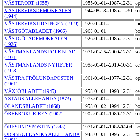
VÄSTERORT (1955)
1955-01-01--1987-12-31
op
VÄSTERVIKSDEMOKRATEN
1944-08-18--1985-11-30
so
(1944)
VÄSTERVIKSTIDNINGEN (1919)
1920-01-01--
m
VÄSTGÖTABLADET (1906)
1968-01-01--
bo
VÄSTGÖTADEMOKRATEN
1926-01-01--1986-12-31
so
(1926)
VÄSTMANLANDS FOLKBLAD
1971-01-15--2000-12-31
so
(1971)
VÄSTMANLANDS NYHETER
1958-01-01--2019-10-31
ce
(1918)
VÄSTRA FRÖLUNDAPOSTEN
1961-01-01--1977-12-31
op
(1961)
VÄXJÖBLADET (1945)
1958-01-01--1993-12-31
ce
YSTADS ALLEHANDA (1873)
1973-01-01--
li
ÖLANDSBLADET (1868)
1958-01-02--1994-12-31
bo
ÖREBROKURIREN (1902)
1902-01-01--1986-12-31
so
ÖRESUNDSPOSTEN (1848)
1971-01-01--1982-04-04
bo
ÖRNSKÖLDSVIKS ALLEHANDA
1948-01-01--1996-12-31
fo
(1901)