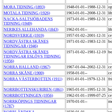
MORA TIDNING (1893)
1948-01-01--1988-12-31
op
MOTALA TIDNING (1926)
1963-01-01--2008-12-31
li
NACKA-SALTSJÖBADENS
1973-01-01--1989-12-31
ce
TIDNING (1949)
NERIKES ALLEHANDA (1843)
1962-01-01--
li
NORDSVERIGE (1919)
1957-01-02--2001-12-31
ce
NORDVÄSTRA SKÅNES
1971-01-02--1983-12-31
bo
TIDNINGAR (1946)
NORDVÄSTRA SKÅNES
1971-01-02--1981-12-19
bo
TIDNINGAR ESLÖVS TIDNING
(1956)
NORRA HALLAND (1967)
1967-01-04--2002-12-31
ce
NORRA SKÅNE (1900)
1958-01-01--
ce
NORRA VÄSTERBOTTEN (1911)
1911-01-01--1979-12-31
fr
NORRBOTTENSKURIREN (1861)
1965-01-01--1995-12-31
bo
NORRBOTTNINGEN (1956)
1962-01-01--1999-07-25
ce
NORRKÖPINGS TIDNINGAR
1970-01-01--
m
(1787)
NORRLÄNDSKA
1920-01-01--
so