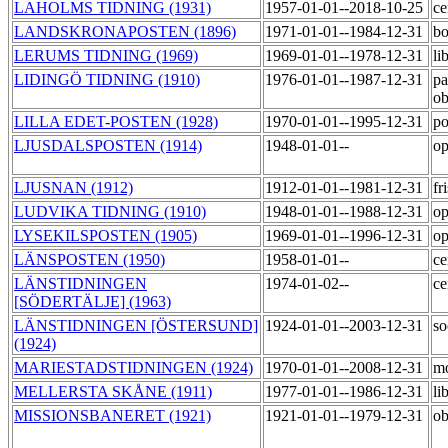
LAHOLMS TIDNING (1931)
1957-01-01--2018-10-25
ce
LANDSKRONAPOSTEN (1896)
1971-01-01--1984-12-31
bo
LERUMS TIDNING (1969)
1969-01-01--1978-12-31
li
LIDINGÖ TIDNING (1910)
1976-01-01--1987-12-31
pa
o
LILLA EDET-POSTEN (1928)
1970-01-01--1995-12-31
po
LJUSDALSPOSTEN (1914)
1948-01-01--
op
LJUSNAN (1912)
1912-01-01--1981-12-31
fr
LUDVIKA TIDNING (1910)
1948-01-01--1988-12-31
op
LYSEKILSPOSTEN (1905)
1969-01-01--1996-12-31
op
LÄNSPOSTEN (1950)
1958-01-01--
ce
LÄNSTIDNINGEN
1974-01-02--
ce
[SÖDERTÄLJE] (1963)
LÄNSTIDNINGEN [ÖSTERSUND]
1924-01-01--2003-12-31
so
(1924)
MARIESTADSTIDNINGEN (1924)
1970-01-01--2008-12-31
m
MELLERSTA SKÅNE (1911)
1977-01-01--1986-12-31
li
MISSIONSBANERET (1921)
1921-01-01--1979-12-31
o