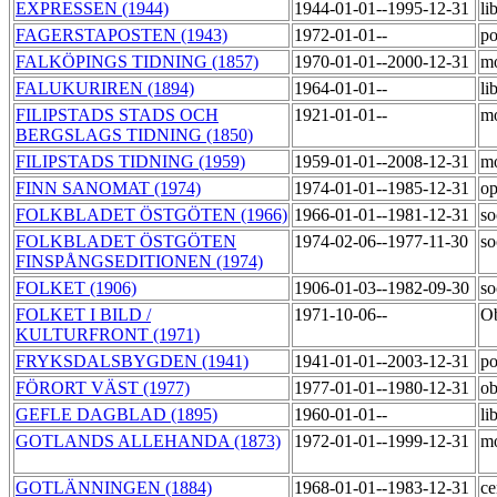
EXPRESSEN (1944)
1944-01-01--1995-12-31
li
FAGERSTAPOSTEN (1943)
1972-01-01--
po
FALKÖPINGS TIDNING (1857)
1970-01-01--2000-12-31
m
FALUKURIREN (1894)
1964-01-01--
li
FILIPSTADS STADS OCH
1921-01-01--
m
BERGSLAGS TIDNING (1850)
FILIPSTADS TIDNING (1959)
1959-01-01--2008-12-31
m
FINN SANOMAT (1974)
1974-01-01--1985-12-31
op
FOLKBLADET ÖSTGÖTEN (1966)
1966-01-01--1981-12-31
so
FOLKBLADET ÖSTGÖTEN
1974-02-06--1977-11-30
so
FINSPÅNGSEDITIONEN (1974)
FOLKET (1906)
1906-01-03--1982-09-30
so
FOLKET I BILD /
1971-10-06--
Ob
KULTURFRONT (1971)
FRYKSDALSBYGDEN (1941)
1941-01-01--2003-12-31
po
FÖRORT VÄST (1977)
1977-01-01--1980-12-31
o
GEFLE DAGBLAD (1895)
1960-01-01--
li
GOTLANDS ALLEHANDA (1873)
1972-01-01--1999-12-31
m
GOTLÄNNINGEN (1884)
1968-01-01--1983-12-31
ce