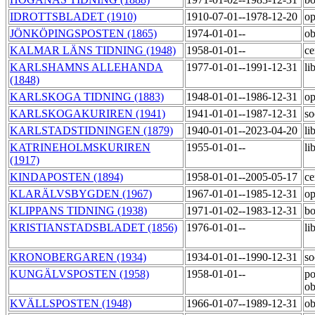
IDROTTSBLADET (1910)
1910-07-01--1978-12-20
op
JÖNKÖPINGSPOSTEN (1865)
1974-01-01--
o
KALMAR LÄNS TIDNING (1948)
1958-01-01--
ce
KARLSHAMNS ALLEHANDA
1977-01-01--1991-12-31
li
(1848)
KARLSKOGA TIDNING (1883)
1948-01-01--1986-12-31
op
KARLSKOGAKURIREN (1941)
1941-01-01--1987-12-31
so
KARLSTADSTIDNINGEN (1879)
1940-01-01--2023-04-20
li
KATRINEHOLMSKURIREN
1955-01-01--
li
(1917)
KINDAPOSTEN (1894)
1958-01-01--2005-05-17
ce
KLARÄLVSBYGDEN (1967)
1967-01-01--1985-12-31
op
KLIPPANS TIDNING (1938)
1971-01-02--1983-12-31
bo
KRISTIANSTADSBLADET (1856)
1976-01-01--
li
KRONOBERGAREN (1934)
1934-01-01--1990-12-31
so
KUNGÄLVSPOSTEN (1958)
1958-01-01--
po
o
KVÄLLSPOSTEN (1948)
1966-01-07--1989-12-31
ob