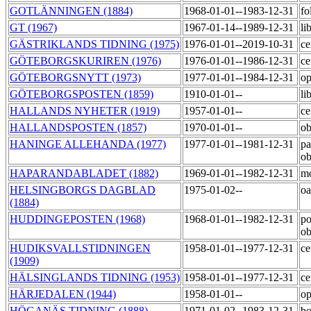
GOTLÄNNINGEN (1884)
1968-01-01--1983-12-31
fo
GT (1967)
1967-01-14--1989-12-31
li
GÄSTRIKLANDS TIDNING (1975)
1976-01-01--2019-10-31
ce
GÖTEBORGSKURIREN (1976)
1976-01-01--1986-12-31
ce
GÖTEBORGSNYTT (1973)
1977-01-01--1984-12-31
op
GÖTEBORGSPOSTEN (1859)
1910-01-01--
li
HALLANDS NYHETER (1919)
1957-01-01--
ce
HALLANDSPOSTEN (1857)
1970-01-01--
ob
HANINGE ALLEHANDA (1977)
1977-01-01--1981-12-31
pa
o
HAPARANDABLADET (1882)
1969-01-01--1982-12-31
m
HELSINGBORGS DAGBLAD
1975-01-02--
o
(1884)
HUDDINGEPOSTEN (1968)
1968-01-01--1982-12-31
po
o
HUDIKSVALLSTIDNINGEN
1958-01-01--1977-12-31
ce
(1909)
HÄLSINGLANDS TIDNING (1953)
1958-01-01--1977-12-31
ce
HÄRJEDALEN (1944)
1958-01-01--
op
HÖGANÄS TIDNING (1888)
1971-01-02--1983-12-31
bo