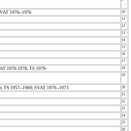
SVAT 1970--1976
10
11
12
13
14
15
16
17
AT 1970-1978, TS 1979-
18
19
; TS 1957--1969; SVAT 1970--1973
20
21
22
23
24
25
26