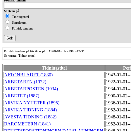
Politisk tendens
Sortera på
Tidningstitel
Startdatum
Politisk tendens
Politisk tendens på för titlar på 1960-01-01- -1960-12-31
Sortering: Tidningstitel
Tidningstitel
Per
AFTONBLADET (1830)
1943-01-01-
ARBETAREN (1922)
1922-01-01-
ARBETARPOSTEN (1934)
1934-01-01-
ARBETET (1887)
1900-01-02-
ARVIKA NYHETER (1895)
1936-01-01-
ARVIKA TIDNING (1884)
1952-01-01-
AVESTA TIDNING (1882)
1948-01-01-
BAROMETERN (1841)
1952-01-01-
BENGTSFORSTIDNINGEN DALSLÄNNINGEN
1948-01-01-