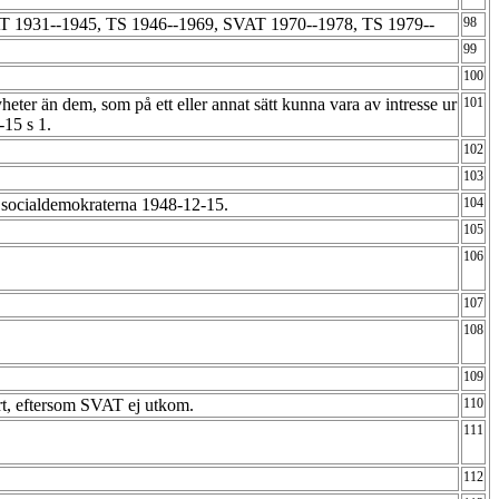
 1931--1945, TS 1946--1969, SVAT 1970--1978, TS 1979--
98
99
100
eter än dem, som på ett eller annat sätt kunna vara av intresse ur
101
-15 s 1.
102
103
 socialdemokraterna 1948-12-15.
104
105
106
107
108
109
t, eftersom SVAT ej utkom.
110
111
112