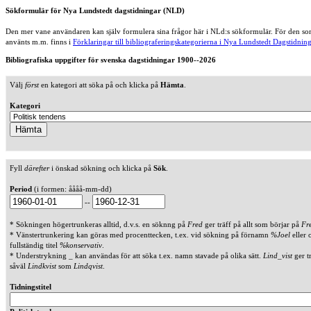
Sökformulär för Nya Lundstedt dagstidningar (NLD)
Den mer vane användaren kan själv formulera sina frågor här i NLd:s sökformulär. För den som
använts m.m. finns i
Förklaringar till bibliograferingskategorierna i Nya Lundstedt Dagstidning
Bibliografiska uppgifter för svenska dagstidningar 1900--2026
Välj
först
en kategori att söka på och klicka på
Hämta
.
Kategori
Fyll
därefter
i önskad sökning och klicka på
Sök
.
Period
(i formen: åååå-mm-dd)
--
* Sökningen högertrunkeras alltid, d.v.s. en söknng på
Fred
ger träff på allt som börjar på
Fr
* Vänstertrunkering kan göras med procenttecken, t.ex. vid sökning på förnamn
%Joel
eller 
fullständig titel
%konservativ
.
* Understrykning _ kan användas för att söka t.ex. namn stavade på olika sätt.
Lind_vist
ger t
såväl
Lindkvist
som
Lindqvist
.
Tidningstitel