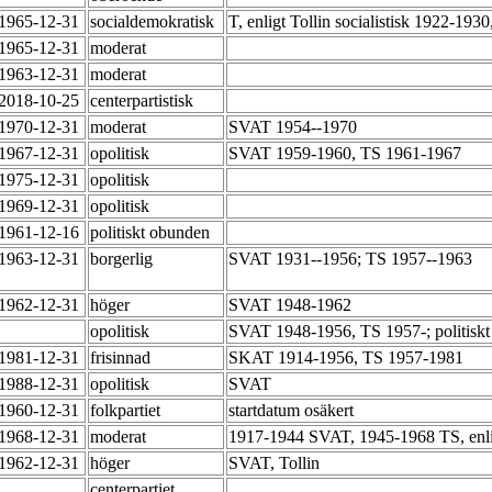
-1965-12-31
socialdemokratisk
T, enligt Tollin socialistisk 1922-193
-1965-12-31
moderat
-1963-12-31
moderat
-2018-10-25
centerpartistisk
-1970-12-31
moderat
SVAT 1954--1970
-1967-12-31
opolitisk
SVAT 1959-1960, TS 1961-1967
-1975-12-31
opolitisk
-1969-12-31
opolitisk
-1961-12-16
politiskt obunden
-1963-12-31
borgerlig
SVAT 1931--1956; TS 1957--1963
-1962-12-31
höger
SVAT 1948-1962
-
opolitisk
SVAT 1948-1956, TS 1957-; politiskt
-1981-12-31
frisinnad
SKAT 1914-1956, TS 1957-1981
-1988-12-31
opolitisk
SVAT
-1960-12-31
folkpartiet
startdatum osäkert
-1968-12-31
moderat
1917-1944 SVAT, 1945-1968 TS, enlig
-1962-12-31
höger
SVAT, Tollin
-
centerpartiet