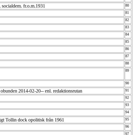
0, socialdem. fr.o.m.1931
80
81
82
83
84
85
86
87
88
89
90
 obunden 2014-02-20-- enl. redaktionsrutan
91
92
93
94
t Tollin dock opolitisk från 1961
95
96
97