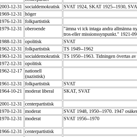
-2003-12-31
socialdemokratisk
SVAT 1924, SKAT 1925--1930, SVAT
-1969-12-31
höger
-1976-12-31
folkpartistisk
-1979-12-31
oberoende
"ämna vi ick intaga andra allmänna nyh
tros-eller missionssynpunkt." 1921-09
-1988-12-31
opolitisk
SVAT
-1962-12-31
folkpartistisk
TS 1949--1962
-1963-12-31
socialdemokratisk
TS 1950--1963. Tidningen övertas av
-1972-12-31
opolitisk
-1962-12-17
nationell
(nazistisk)
-1961-12-31
folkpartistisk
SVAT
-1964-10-21
moderat liberal
SKAT, SVAT
-2001-12-31
centerpartistisk
-1970-12-31
moderat
SVAT 1948, 1950--1970. 1947 osäker
-1970-12-31
moderat
SVAT 1956--1970
-1966-12-31
centerpartistisk