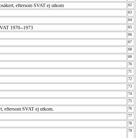
säkert, eftersom SVAT ej utkom
62
63
64
SVAT 1970--1973
65
66
67
68
69
70
71
72
73
74
75
t, eftersom SVAT ej utkom.
76
77
78
79