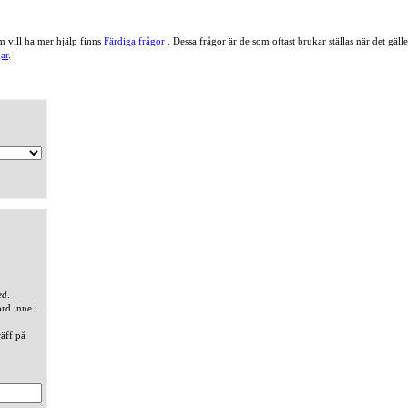
 vill ha mer hjälp finns
Färdiga frågor
. Dessa frågor är de som oftast brukar ställas när det gä
ar
.
ed
.
ord inne i
räff på