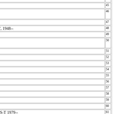
45
46
47
, 1948--
48
49
50
51
52
53
54
55
56
57
58
59
60
TS-T 1979--
61