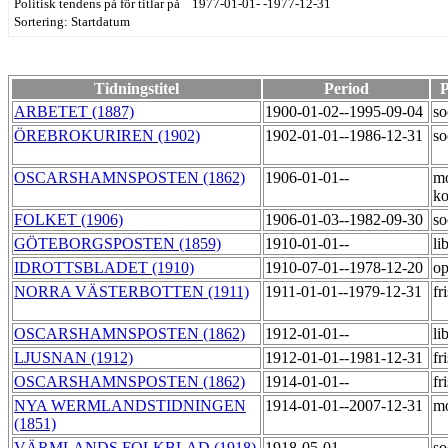
Politisk tendens på för titlar på 1977-01-01- -1977-12-31
Sortering: Startdatum
Tidningstitel
Period
P
ARBETET (1887)
1900-01-02--1995-09-04
so
ÖREBROKURIREN (1902)
1902-01-01--1986-12-31
so
OSCARSHAMNSPOSTEN (1862)
1906-01-01--
mo
ko
FOLKET (1906)
1906-01-03--1982-09-30
so
GÖTEBORGSPOSTEN (1859)
1910-01-01--
li
IDROTTSBLADET (1910)
1910-07-01--1978-12-20
op
NORRA VÄSTERBOTTEN (1911)
1911-01-01--1979-12-31
fr
OSCARSHAMNSPOSTEN (1862)
1912-01-01--
li
LJUSNAN (1912)
1912-01-01--1981-12-31
fr
OSCARSHAMNSPOSTEN (1862)
1914-01-01--
fr
NYA WERMLANDSTIDNINGEN
1914-01-01--2007-12-31
m
(1851)
VÄRMLANDS FOLKBLAD (1918)
1918-05-01--
so