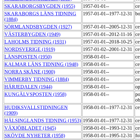
SKARABORGSBYGDEN (1955)
1957-01-01--
ce
SKARABORGS LÄNS TIDNING
1957-01-01--1977-12-31
bo
(1884)
SÖRMLANDSBYGDEN (1927)
1957-01-01--2005-12-31
ce
VÄSTERBYGDEN (1949)
1957-01-01--2012-11-16
ce
LAHOLMS TIDNING (1931)
1957-01-01--2018-10-25
ce
NORDSVERIGE (1919)
1957-01-02--2001-12-31
ce
LÄNSPOSTEN (1950)
1958-01-01--
ce
KALMAR LÄNS TIDNING (1948)
1958-01-01--
ce
NORRA SKÅNE (1900)
1958-01-01--
ce
VIMMERBY TIDNING (1884)
1958-01-01--
ce
HÄRJEDALEN (1944)
1958-01-01--
op
KUNGÄLVSPOSTEN (1958)
1958-01-01--
po
o
HUDIKSVALLSTIDNINGEN
1958-01-01--1977-12-31
ce
(1909)
HÄLSINGLANDS TIDNING (1953)
1958-01-01--1977-12-31
ce
VÄXJÖBLADET (1945)
1958-01-01--1993-12-31
ce
SKÖVDE NYHETER (1958)
1958-01-01--1995-12-31
fo