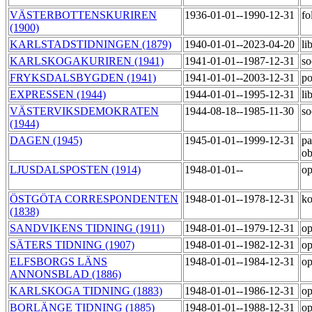
VÄSTERBOTTENSKURIREN
1936-01-01--1990-12-31
fo
(1900)
KARLSTADSTIDNINGEN (1879)
1940-01-01--2023-04-20
li
KARLSKOGAKURIREN (1941)
1941-01-01--1987-12-31
so
FRYKSDALSBYGDEN (1941)
1941-01-01--2003-12-31
po
EXPRESSEN (1944)
1944-01-01--1995-12-31
li
VÄSTERVIKSDEMOKRATEN
1944-08-18--1985-11-30
so
(1944)
DAGEN (1945)
1945-01-01--1999-12-31
pa
o
LJUSDALSPOSTEN (1914)
1948-01-01--
op
ÖSTGÖTA CORRESPONDENTEN
1948-01-01--1978-12-31
ko
(1838)
SANDVIKENS TIDNING (1911)
1948-01-01--1979-12-31
op
SÄTERS TIDNING (1907)
1948-01-01--1982-12-31
op
ELFSBORGS LÄNS
1948-01-01--1984-12-31
op
ANNONSBLAD (1886)
KARLSKOGA TIDNING (1883)
1948-01-01--1986-12-31
op
BORLÄNGE TIDNING (1885)
1948-01-01--1988-12-31
op