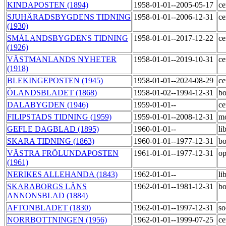
KINDAPOSTEN (1894)
1958-01-01--2005-05-17
ce
SJUHÄRADSBYGDENS TIDNING
1958-01-01--2006-12-31
ce
(1930)
SMÅLANDSBYGDENS TIDNING
1958-01-01--2017-12-22
ce
(1926)
VÄSTMANLANDS NYHETER
1958-01-01--2019-10-31
ce
(1918)
BLEKINGEPOSTEN (1945)
1958-01-01--2024-08-29
ce
ÖLANDSBLADET (1868)
1958-01-02--1994-12-31
bo
DALABYGDEN (1946)
1959-01-01--
ce
FILIPSTADS TIDNING (1959)
1959-01-01--2008-12-31
m
GEFLE DAGBLAD (1895)
1960-01-01--
li
SKARA TIDNING (1863)
1960-01-01--1977-12-31
bo
VÄSTRA FRÖLUNDAPOSTEN
1961-01-01--1977-12-31
op
(1961)
NERIKES ALLEHANDA (1843)
1962-01-01--
li
SKARABORGS LÄNS
1962-01-01--1981-12-31
bo
ANNONSBLAD (1884)
AFTONBLADET (1830)
1962-01-01--1997-12-31
so
NORRBOTTNINGEN (1956)
1962-01-01--1999-07-25
ce