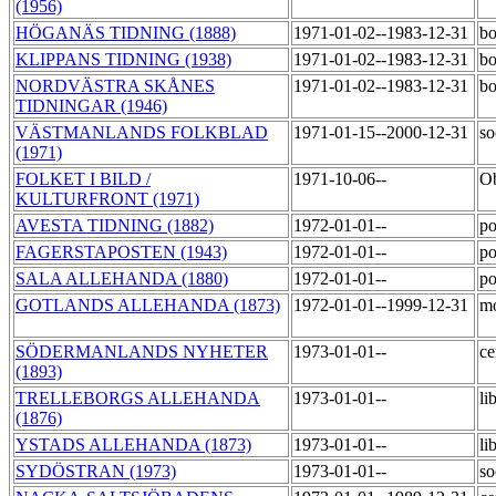
(1956)
HÖGANÄS TIDNING (1888)
1971-01-02--1983-12-31
bo
KLIPPANS TIDNING (1938)
1971-01-02--1983-12-31
bo
NORDVÄSTRA SKÅNES
1971-01-02--1983-12-31
bo
TIDNINGAR (1946)
VÄSTMANLANDS FOLKBLAD
1971-01-15--2000-12-31
so
(1971)
FOLKET I BILD /
1971-10-06--
Ob
KULTURFRONT (1971)
AVESTA TIDNING (1882)
1972-01-01--
po
FAGERSTAPOSTEN (1943)
1972-01-01--
po
SALA ALLEHANDA (1880)
1972-01-01--
po
GOTLANDS ALLEHANDA (1873)
1972-01-01--1999-12-31
m
SÖDERMANLANDS NYHETER
1973-01-01--
ce
(1893)
TRELLEBORGS ALLEHANDA
1973-01-01--
li
(1876)
YSTADS ALLEHANDA (1873)
1973-01-01--
li
SYDÖSTRAN (1973)
1973-01-01--
so