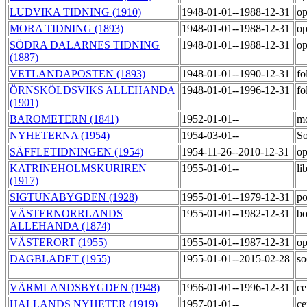
LUDVIKA TIDNING (1910)
1948-01-01--1988-12-31
op
MORA TIDNING (1893)
1948-01-01--1988-12-31
op
SÖDRA DALARNES TIDNING
1948-01-01--1988-12-31
op
(1887)
VETLANDAPOSTEN (1893)
1948-01-01--1990-12-31
fo
ÖRNSKÖLDSVIKS ALLEHANDA
1948-01-01--1996-12-31
fo
(1901)
BAROMETERN (1841)
1952-01-01--
m
NYHETERNA (1954)
1954-03-01--
So
SÄFFLETIDNINGEN (1954)
1954-11-26--2010-12-31
op
KATRINEHOLMSKURIREN
1955-01-01--
li
(1917)
SIGTUNABYGDEN (1928)
1955-01-01--1979-12-31
po
VÄSTERNORRLANDS
1955-01-01--1982-12-31
bo
ALLEHANDA (1874)
VÄSTERORT (1955)
1955-01-01--1987-12-31
op
DAGBLADET (1955)
1955-01-01--2015-02-28
so
VÄRMLANDSBYGDEN (1948)
1956-01-01--1996-12-31
ce
HALLANDS NYHETER (1919)
1957-01-01--
ce