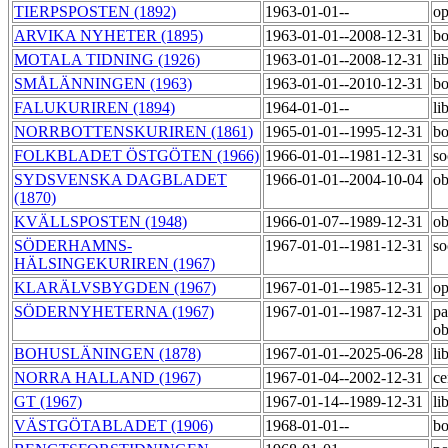
TIERPSPOSTEN (1892)
1963-01-01--
op
ARVIKA NYHETER (1895)
1963-01-01--2008-12-31
bo
MOTALA TIDNING (1926)
1963-01-01--2008-12-31
li
SMÅLÄNNINGEN (1963)
1963-01-01--2010-12-31
bo
FALUKURIREN (1894)
1964-01-01--
li
NORRBOTTENSKURIREN (1861)
1965-01-01--1995-12-31
bo
FOLKBLADET ÖSTGÖTEN (1966)
1966-01-01--1981-12-31
so
SYDSVENSKA DAGBLADET
1966-01-01--2004-10-04
ob
(1870)
KVÄLLSPOSTEN (1948)
1966-01-07--1989-12-31
ob
SÖDERHAMNS-
1967-01-01--1981-12-31
so
HÄLSINGEKURIREN (1967)
KLARÄLVSBYGDEN (1967)
1967-01-01--1985-12-31
op
SÖDERNYHETERNA (1967)
1967-01-01--1987-12-31
pa
o
BOHUSLÄNINGEN (1878)
1967-01-01--2025-06-28
li
NORRA HALLAND (1967)
1967-01-04--2002-12-31
ce
GT (1967)
1967-01-14--1989-12-31
li
VÄSTGÖTABLADET (1906)
1968-01-01--
bo