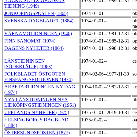
NACKA-SALTSJÖBADENS
1973-01-01--1989-12-31
ce
TIDNING (1949)
JÖNKÖPINGSPOSTEN (1865)
1974-01-01--
o
SVENSKA DAGBLADET (1884)
1974-01-01--
ob
m
VÄRNAMOTIDNINGEN (1946)
1974-01-01--1981-12-31
o
FINN SANOMAT (1974)
1974-01-01--1985-12-31
op
DAGENS NYHETER (1864)
1974-01-01--1998-12-31
o
LÄNSTIDNINGEN
1974-01-02--
ce
[SÖDERTÄLJE] (1963)
FOLKBLADET ÖSTGÖTEN
1974-02-06--1977-11-30
so
FINSPÅNGSEDITIONEN (1974)
ARBETARTIDNINGEN NY DAG
1974-10-02--1982-12-31
k
(1974)
NYA LÄNSTIDNINGEN NYA
1975-01-01--
li
LIDKÖPINGSTIDNINGEN (1961)
UPPLANDS NYHETER (1975)
1975-01-01--2019-10-31
ce
HELSINGBORGS DAGBLAD
1975-01-02--
o
(1884)
ÖSTERSUNDSPOSTEN (1877)
1976-01-01--
ce