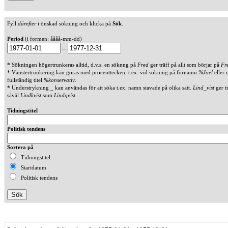
Fyll
därefter
i önskad sökning och klicka på
Sök
.
Period
(i formen: åååå-mm-dd)
--
* Sökningen högertrunkeras alltid, d.v.s. en söknng på
Fred
ger träff på allt som börjar på
Fr
* Vänstertrunkering kan göras med procenttecken, t.ex. vid sökning på förnamn
%Joel
eller 
fullständig titel
%konservativ
.
* Understrykning _ kan användas för att söka t.ex. namn stavade på olika sätt.
Lind_vist
ger t
såväl
Lindkvist
som
Lindqvist
.
Tidningstitel
Politisk tendens
Sortera på
Tidningstitel
Startdatum
Politisk tendens