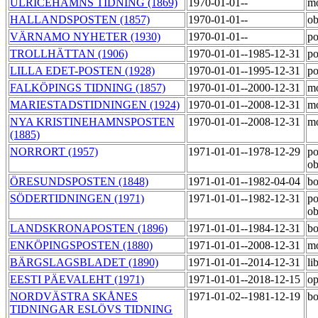
ULRICEHAMNS TIDNING (1869)
1970-01-01--
m
HALLANDSPOSTEN (1857)
1970-01-01--
ob
VÄRNAMO NYHETER (1930)
1970-01-01--
po
TROLLHÄTTAN (1906)
1970-01-01--1985-12-31
po
LILLA EDET-POSTEN (1928)
1970-01-01--1995-12-31
po
FALKÖPINGS TIDNING (1857)
1970-01-01--2000-12-31
m
MARIESTADSTIDNINGEN (1924)
1970-01-01--2008-12-31
m
NYA KRISTINEHAMNSPOSTEN
1970-01-01--2008-12-31
m
(1885)
NORRORT (1957)
1971-01-01--1978-12-29
po
o
ÖRESUNDSPOSTEN (1848)
1971-01-01--1982-04-04
bo
SÖDERTIDNINGEN (1971)
1971-01-01--1982-12-31
po
o
LANDSKRONAPOSTEN (1896)
1971-01-01--1984-12-31
bo
ENKÖPINGSPOSTEN (1880)
1971-01-01--2008-12-31
m
BÄRGSLAGSBLADET (1890)
1971-01-01--2014-12-31
li
EESTI PÄEVALEHT (1971)
1971-01-01--2018-12-15
op
NORDVÄSTRA SKÅNES
1971-01-02--1981-12-19
bo
TIDNINGAR ESLÖVS TIDNING