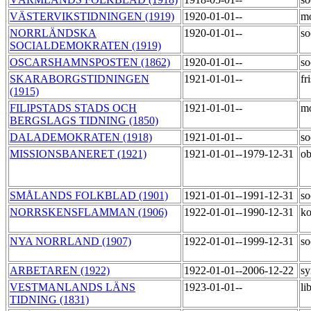
VÄSTERVIKSTIDNINGEN (1919)
1920-01-01--
m
NORRLÄNDSKA
1920-01-01--
so
SOCIALDEMOKRATEN (1919)
OSCARSHAMNSPOSTEN (1862)
1920-01-01--
so
SKARABORGSTIDNINGEN
1921-01-01--
fr
(1915)
FILIPSTADS STADS OCH
1921-01-01--
m
BERGSLAGS TIDNING (1850)
DALADEMOKRATEN (1918)
1921-01-01--
so
MISSIONSBANERET (1921)
1921-01-01--1979-12-31
o
SMÅLANDS FOLKBLAD (1901)
1921-01-01--1991-12-31
so
NORRSKENSFLAMMAN (1906)
1922-01-01--1990-12-31
k
NYA NORRLAND (1907)
1922-01-01--1999-12-31
so
ARBETAREN (1922)
1922-01-01--2006-12-22
sy
VESTMANLANDS LÄNS
1923-01-01--
li
TIDNING (1831)