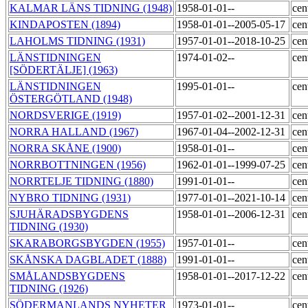
KALMAR LÄNS TIDNING (1948)
1958-01-01--
cen
KINDAPOSTEN (1894)
1958-01-01--2005-05-17
cen
LAHOLMS TIDNING (1931)
1957-01-01--2018-10-25
cen
LÄNSTIDNINGEN
1974-01-02--
cen
[SÖDERTÄLJE] (1963)
LÄNSTIDNINGEN
1995-01-01--
cen
ÖSTERGÖTLAND (1948)
NORDSVERIGE (1919)
1957-01-02--2001-12-31
cen
NORRA HALLAND (1967)
1967-01-04--2002-12-31
cen
NORRA SKÅNE (1900)
1958-01-01--
cen
NORRBOTTNINGEN (1956)
1962-01-01--1999-07-25
cen
NORRTELJE TIDNING (1880)
1991-01-01--
cen
NYBRO TIDNING (1931)
1977-01-01--2021-10-14
cen
SJUHÄRADSBYGDENS
1958-01-01--2006-12-31
cen
TIDNING (1930)
SKARABORGSBYGDEN (1955)
1957-01-01--
cen
SKÅNSKA DAGBLADET (1888)
1991-01-01--
cen
SMÅLANDSBYGDENS
1958-01-01--2017-12-22
cen
TIDNING (1926)
SÖDERMANLANDS NYHETER
1973-01-01--
cen