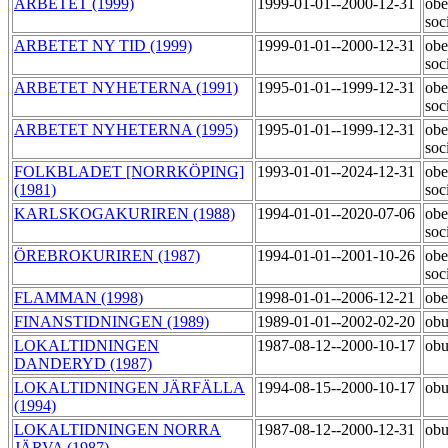
ARBETET (1999)
1999-01-01--2000-12-31
obe
soc
ARBETET NY TID (1999)
1999-01-01--2000-12-31
obe
soc
ARBETET NYHETERNA (1991)
1995-01-01--1999-12-31
obe
soc
ARBETET NYHETERNA (1995)
1995-01-01--1999-12-31
obe
soc
FOLKBLADET [NORRKÖPING]
1993-01-01--2024-12-31
obe
(1981)
soc
KARLSKOGAKURIREN (1988)
1994-01-01--2020-07-06
obe
soc
ÖREBROKURIREN (1987)
1994-01-01--2001-10-26
obe
soc
FLAMMAN (1998)
1998-01-01--2006-12-21
obe
FINANSTIDNINGEN (1989)
1989-01-01--2002-02-20
ob
LOKALTIDNINGEN
1987-08-12--2000-10-17
ob
DANDERYD (1987)
LOKALTIDNINGEN JÄRFÄLLA
1994-08-15--2000-10-17
ob
(1994)
LOKALTIDNINGEN NORRA
1987-08-12--2000-12-31
ob
JÄRVA (1987)