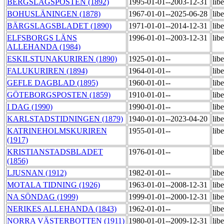
BERGSLAGSPOSTEN (1892)
1995-01-01--2003-12-31
lib
BOHUSLÄNINGEN (1878)
1967-01-01--2025-06-28
lib
BÄRGSLAGSBLADET (1890)
1971-01-01--2014-12-31
lib
ELFSBORGS LÄNS
1996-01-01--2003-12-31
lib
ALLEHANDA (1984)
ESKILSTUNAKURIREN (1890)
1925-01-01--
lib
FALUKURIREN (1894)
1964-01-01--
lib
GEFLE DAGBLAD (1895)
1960-01-01--
lib
GÖTEBORGSPOSTEN (1859)
1910-01-01--
lib
I DAG (1990)
1990-01-01--
lib
KARLSTADSTIDNINGEN (1879)
1940-01-01--2023-04-20
lib
KATRINEHOLMSKURIREN
1955-01-01--
lib
(1917)
KRISTIANSTADSBLADET
1976-01-01--
lib
(1856)
LJUSNAN (1912)
1982-01-01--
lib
MOTALA TIDNING (1926)
1963-01-01--2008-12-31
lib
NA SÖNDAG (1999)
1999-01-01--2000-12-31
lib
NERIKES ALLEHANDA (1843)
1962-01-01--
lib
NORRA VÄSTERBOTTEN (1911)
1980-01-01--2009-12-31
lib