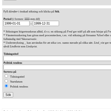
Fyll
därefter
i önskad sökning och klicka på
Sök
.
Period
(i formen: åååå-mm-dd)
--
* Sökningen högertrunkeras alltid, d.v.s. en söknng på
Fred
ger träff på allt som börjar på
Fr
* Vänstertrunkering kan göras med procenttecken, t.ex. vid sökning på förnamn
%Joel
eller 
fullständig titel
%konservativ
.
* Understrykning _ kan användas för att söka t.ex. namn stavade på olika sätt.
Lind_vist
ger t
såväl
Lindkvist
som
Lindqvist
.
Tidningstitel
Politisk tendens
Sortera på
Tidningstitel
Startdatum
Politisk tendens