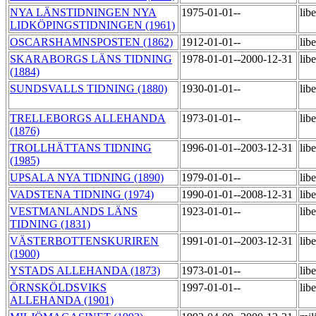
NYA LÄNSTIDNINGEN NYA
1975-01-01--
lib
LIDKÖPINGSTIDNINGEN (1961)
OSCARSHAMNSPOSTEN (1862)
1912-01-01--
lib
SKARABORGS LÄNS TIDNING
1978-01-01--2000-12-31
lib
(1884)
SUNDSVALLS TIDNING (1880)
1930-01-01--
lib
TRELLEBORGS ALLEHANDA
1973-01-01--
lib
(1876)
TROLLHÄTTANS TIDNING
1996-01-01--2003-12-31
lib
(1985)
UPSALA NYA TIDNING (1890)
1979-01-01--
lib
VADSTENA TIDNING (1974)
1990-01-01--2008-12-31
lib
VESTMANLANDS LÄNS
1923-01-01--
lib
TIDNING (1831)
VÄSTERBOTTENSKURIREN
1991-01-01--2003-12-31
lib
(1900)
YSTADS ALLEHANDA (1873)
1973-01-01--
lib
ÖRNSKÖLDSVIKS
1997-01-01--
lib
ALLEHANDA (1901)