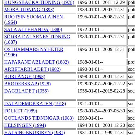
KUNGSBACKA TIDNING (1978)
1996-01-01--2011-12-29
pol
MORA TIDNING (1893)
1989-01-01--2003-12-31
pol
RUOTSIN SUOMALAINEN
1995-01-01--2008-12-31
pol
(1964)
SALA ALLEHANDA (1880)
1972-01-01--
pol
SÖDRA DALARNES TIDNING
1989-01-01--2003-12-31
pol
(1887)
ÖSTHAMMARS NYHETER
1996-01-01--2009-12-31
pol
(1996)
HAPARANDABLADET (1882)
1988-01-01--
pro
ARBETARBLADET (1902)
1990-01-01--
soc
BORLÄNGE (1998)
1998-01-01--2001-12-31
soc
BRODERSKAP (1928)
1928-07-07--2006-12-22
soc
DAGBLADET (1955)
1955-01-01--2015-02-28
soc
DALADEMOKRATEN (1918)
1921-01-01--
soc
FOLKET (1989)
1989-01-24--2007-06-30
soc
GOTLANDS TIDNINGAR (1983)
1990-01-01--
soc
HELSINGEN (1994)
1994-01-01--2001-12-20
soc
HÄLSINGEKURIREN (1981)
1981-01-01--1999-12-31
soc