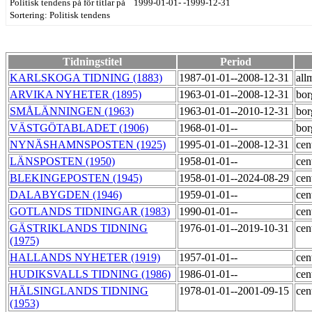
Politisk tendens på för titlar på 1999-01-01- -1999-12-31
Sortering: Politisk tendens
Tidningstitel
Period
KARLSKOGA TIDNING (1883)
1987-01-01--2008-12-31
all
ARVIKA NYHETER (1895)
1963-01-01--2008-12-31
bor
SMÅLÄNNINGEN (1963)
1963-01-01--2010-12-31
bor
VÄSTGÖTABLADET (1906)
1968-01-01--
bor
NYNÄSHAMNSPOSTEN (1925)
1995-01-01--2008-12-31
cen
LÄNSPOSTEN (1950)
1958-01-01--
cen
BLEKINGEPOSTEN (1945)
1958-01-01--2024-08-29
cen
DALABYGDEN (1946)
1959-01-01--
cen
GOTLANDS TIDNINGAR (1983)
1990-01-01--
cen
GÄSTRIKLANDS TIDNING
1976-01-01--2019-10-31
cen
(1975)
HALLANDS NYHETER (1919)
1957-01-01--
cen
HUDIKSVALLS TIDNING (1986)
1986-01-01--
cen
HÄLSINGLANDS TIDNING
1978-01-01--2001-09-15
cen
(1953)