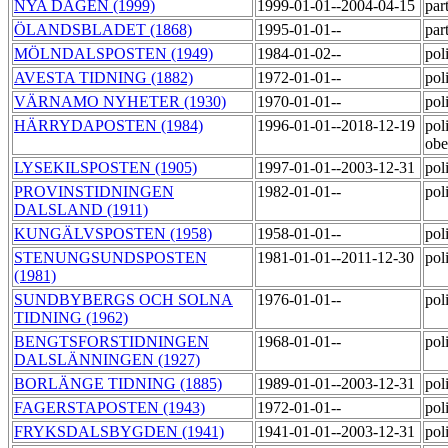
NYA DAGEN (1999)
1999-01-01--2004-04-15
par
ÖLANDSBLADET (1868)
1995-01-01--
par
MÖLNDALSPOSTEN (1949)
1984-01-02--
pol
AVESTA TIDNING (1882)
1972-01-01--
pol
VÄRNAMO NYHETER (1930)
1970-01-01--
poli
HÄRRYDAPOSTEN (1984)
1996-01-01--2018-12-19
poli
ob
LYSEKILSPOSTEN (1905)
1997-01-01--2003-12-31
pol
PROVINSTIDNINGEN
1982-01-01--
pol
DALSLAND (1911)
KUNGÄLVSPOSTEN (1958)
1958-01-01--
pol
STENUNGSUNDSPOSTEN
1981-01-01--2011-12-30
pol
(1981)
SUNDBYBERGS OCH SOLNA
1976-01-01--
pol
TIDNING (1962)
BENGTSFORSTIDNINGEN
1968-01-01--
pol
DALSLÄNNINGEN (1927)
BORLÄNGE TIDNING (1885)
1989-01-01--2003-12-31
pol
FAGERSTAPOSTEN (1943)
1972-01-01--
pol
FRYKSDALSBYGDEN (1941)
1941-01-01--2003-12-31
pol