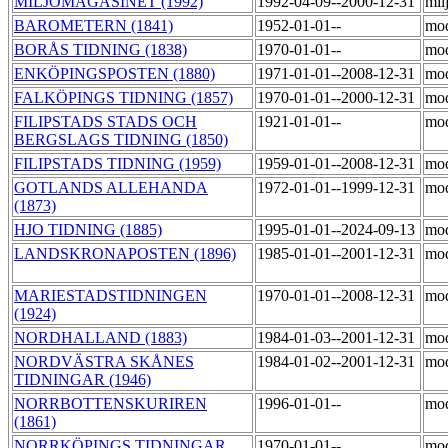
MILJÖMAGASINET (1992)
1992-04-09--2000-12-31
mil
BAROMETERN (1841)
1952-01-01--
mo
BORÅS TIDNING (1838)
1970-01-01--
mo
ENKÖPINGSPOSTEN (1880)
1971-01-01--2008-12-31
mo
FALKÖPINGS TIDNING (1857)
1970-01-01--2000-12-31
mo
FILIPSTADS STADS OCH
1921-01-01--
mo
BERGSLAGS TIDNING (1850)
FILIPSTADS TIDNING (1959)
1959-01-01--2008-12-31
mo
GOTLANDS ALLEHANDA
1972-01-01--1999-12-31
mo
(1873)
HJO TIDNING (1885)
1995-01-01--2024-09-13
mo
LANDSKRONAPOSTEN (1896)
1985-01-01--2001-12-31
mo
MARIESTADSTIDNINGEN
1970-01-01--2008-12-31
mo
(1924)
NORDHALLAND (1883)
1984-01-03--2001-12-31
mo
NORDVÄSTRA SKÅNES
1984-01-02--2001-12-31
mo
TIDNINGAR (1946)
NORRBOTTENSKURIREN
1996-01-01--
mo
(1861)
NORRKÖPINGS TIDNINGAR
1970-01-01--
mo