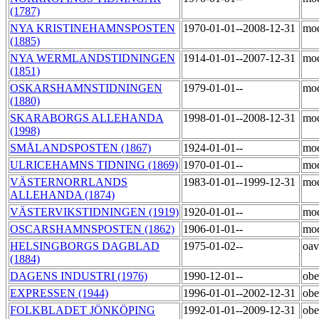
(1787)
NYA KRISTINEHAMNSPOSTEN
1970-01-01--2008-12-31
mo
(1885)
NYA WERMLANDSTIDNINGEN
1914-01-01--2007-12-31
mo
(1851)
OSKARSHAMNSTIDNINGEN
1979-01-01--
mo
(1880)
SKARABORGS ALLEHANDA
1998-01-01--2008-12-31
mo
(1998)
SMÅLANDSPOSTEN (1867)
1924-01-01--
mo
ULRICEHAMNS TIDNING (1869)
1970-01-01--
mo
VÄSTERNORRLANDS
1983-01-01--1999-12-31
mo
ALLEHANDA (1874)
VÄSTERVIKSTIDNINGEN (1919)
1920-01-01--
mo
OSCARSHAMNSPOSTEN (1862)
1906-01-01--
mod
HELSINGBORGS DAGBLAD
1975-01-02--
oa
(1884)
DAGENS INDUSTRI (1976)
1990-12-01--
ob
EXPRESSEN (1944)
1996-01-01--2002-12-31
ob
FOLKBLADET JÖNKÖPING
1992-01-01--2009-12-31
ob