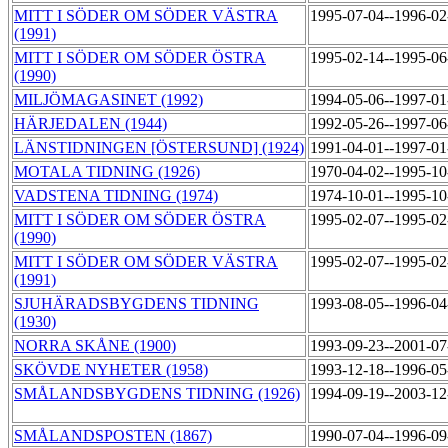
MITT I SÖDER OM SÖDER VÄSTRA
1995-07-04--1996-0
(1991)
MITT I SÖDER OM SÖDER ÖSTRA
1995-02-14--1995-0
(1990)
MILJÖMAGASINET (1992)
1994-05-06--1997-0
HÄRJEDALEN (1944)
1992-05-26--1997-0
LÄNSTIDNINGEN [ÖSTERSUND] (1924)
1991-04-01--1997-0
MOTALA TIDNING (1926)
1970-04-02--1995-1
VADSTENA TIDNING (1974)
1974-10-01--1995-1
MITT I SÖDER OM SÖDER ÖSTRA
1995-02-07--1995-0
(1990)
MITT I SÖDER OM SÖDER VÄSTRA
1995-02-07--1995-0
(1991)
SJUHÄRADSBYGDENS TIDNING
1993-08-05--1996-0
(1930)
NORRA SKÅNE (1900)
1993-09-23--2001-0
SKÖVDE NYHETER (1958)
1993-12-18--1996-0
SMÅLANDSBYGDENS TIDNING (1926)
1994-09-19--2003-1
SMÅLANDSPOSTEN (1867)
1990-07-04--1996-0