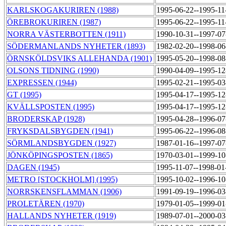
KARLSKOGAKURIREN (1988)
1995-06-22--1995-1
ÖREBROKURIREN (1987)
1995-06-22--1995-1
NORRA VÄSTERBOTTEN (1911)
1990-10-31--1997-0
SÖDERMANLANDS NYHETER (1893)
1982-02-20--1998-0
ÖRNSKÖLDSVIKS ALLEHANDA (1901)
1995-05-20--1998-0
OLSONS TIDNING (1990)
1990-04-09--1995-1
EXPRESSEN (1944)
1995-02-21--1995-0
GT (1995)
1995-04-17--1995-1
KVÄLLSPOSTEN (1995)
1995-04-17--1995-1
BRODERSKAP (1928)
1995-04-28--1996-0
FRYKSDALSBYGDEN (1941)
1995-06-22--1996-0
SÖRMLANDSBYGDEN (1927)
1987-01-16--1997-0
JÖNKÖPINGSPOSTEN (1865)
1970-03-01--1999-1
DAGEN (1945)
1995-11-07--1998-0
METRO [STOCKHOLM] (1995)
1995-10-02--1996-1
NORRSKENSFLAMMAN (1906)
1991-09-19--1996-0
PROLETÄREN (1970)
1979-01-05--1999-0
HALLANDS NYHETER (1919)
1989-07-01--2000-0