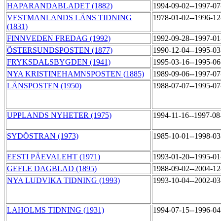
HAPARANDABLADET (1882)
1994-09-02--1997-0
VESTMANLANDS LÄNS TIDNING
1978-01-02--1996-1
(1831)
FINNVEDEN FREDAG (1992)
1992-09-28--1997-0
ÖSTERSUNDSPOSTEN (1877)
1990-12-04--1995-0
FRYKSDALSBYGDEN (1941)
1995-03-16--1995-0
NYA KRISTINEHAMNSPOSTEN (1885)
1989-09-06--1997-0
LÄNSPOSTEN (1950)
1988-07-07--1995-0
UPPLANDS NYHETER (1975)
1994-11-16--1997-0
SYDÖSTRAN (1973)
1985-10-01--1998-0
EESTI PÄEVALEHT (1971)
1993-01-20--1995-0
GEFLE DAGBLAD (1895)
1988-09-02--2004-1
NYA LUDVIKA TIDNING (1993)
1993-10-04--2002-0
LAHOLMS TIDNING (1931)
1994-07-15--1996-0