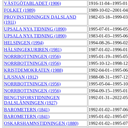
VÄSTGÖTABLADET (1906)
1916-11-04--1995-0
FOLKET (1989)
1989-10-02--2001-0
PROVINSTIDNINGEN DALSLAND
1982-03-18--1999-0
(1911)
UPSALA NYA TIDNING (1890)
1995-07-01--1996-0
UPSALA NYA TIDNING (1890)
1983-01-03--1995-0
HELSINGEN (1994)
1994-08-26--1996-0
HÄLSINGEKURIREN (1981)
1987-01-02--1996-0
NORRBOTTNINGEN (1956)
1995-01-19--1995-0
NORRBOTTNINGEN (1956)
1995-10-12--1998-1
KRISTDEMOKRATEN (1988)
1992-04-01--1995-0
LJUSNAN (1912)
1988-08-31--1997-1
NORRBOTTNINGEN (1956)
1995-05-04--1995-1
NORRBOTTNINGEN (1956)
1994-09-15--1995-0
BENGTSFORSTIDNINGEN
1992-01-31--2022-0
DALSLÄNNINGEN (1927)
BAROMETERN (1841)
1992-01-02--1997-0
BAROMETERN (1841)
1995-01-02--1995-0
OSKARSHAMNSTIDNINGEN (1880)
1992-01-02--1995-0