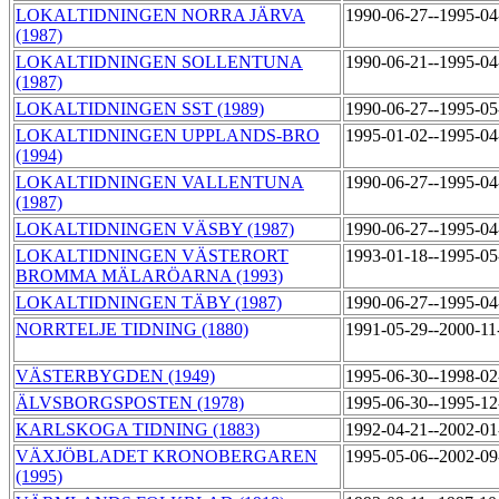
LOKALTIDNINGEN NORRA JÄRVA
1990-06-27--1995-0
(1987)
LOKALTIDNINGEN SOLLENTUNA
1990-06-21--1995-0
(1987)
LOKALTIDNINGEN SST (1989)
1990-06-27--1995-0
LOKALTIDNINGEN UPPLANDS-BRO
1995-01-02--1995-0
(1994)
LOKALTIDNINGEN VALLENTUNA
1990-06-27--1995-0
(1987)
LOKALTIDNINGEN VÄSBY (1987)
1990-06-27--1995-0
LOKALTIDNINGEN VÄSTERORT
1993-01-18--1995-0
BROMMA MÄLARÖARNA (1993)
LOKALTIDNINGEN TÄBY (1987)
1990-06-27--1995-0
NORRTELJE TIDNING (1880)
1991-05-29--2000-1
VÄSTERBYGDEN (1949)
1995-06-30--1998-0
ÄLVSBORGSPOSTEN (1978)
1995-06-30--1995-1
KARLSKOGA TIDNING (1883)
1992-04-21--2002-0
VÄXJÖBLADET KRONOBERGAREN
1995-05-06--2002-0
(1995)