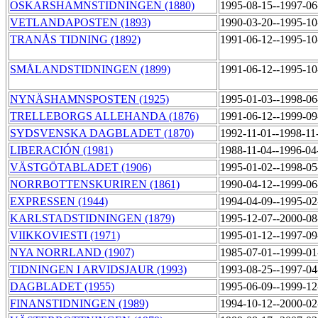
OSKARSHAMNSTIDNINGEN (1880)
1995-08-15--1997-0
VETLANDAPOSTEN (1893)
1990-03-20--1995-1
TRANÅS TIDNING (1892)
1991-06-12--1995-1
SMÅLANDSTIDNINGEN (1899)
1991-06-12--1995-1
NYNÄSHAMNSPOSTEN (1925)
1995-01-03--1998-0
TRELLEBORGS ALLEHANDA (1876)
1991-06-12--1999-0
SYDSVENSKA DAGBLADET (1870)
1992-11-01--1998-1
LIBERACIÓN (1981)
1988-11-04--1996-0
VÄSTGÖTABLADET (1906)
1995-01-02--1998-0
NORRBOTTENSKURIREN (1861)
1990-04-12--1999-0
EXPRESSEN (1944)
1994-04-09--1995-0
KARLSTADSTIDNINGEN (1879)
1995-12-07--2000-0
VIIKKOVIESTI (1971)
1995-01-12--1997-0
NYA NORRLAND (1907)
1985-07-01--1999-0
TIDNINGEN I ARVIDSJAUR (1993)
1993-08-25--1997-0
DAGBLADET (1955)
1995-06-09--1999-1
FINANSTIDNINGEN (1989)
1994-10-12--2000-0