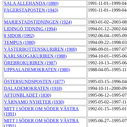
SALA ALLEHANDA (1880)
1991-11-01--1999-0
FAGERSTAPOSTEN (1943)
1991-11-01--1999-0
MARIESTADSTIDNINGEN (1924)
1983-01-02--2003-0
LIDINGÖ TIDNING (1994)
1994-01-12--2002-0
8 SIDOR (1992)
1992-06-04--1995-0
TEMPUS (1980)
1994-09-22--1998-0
VÄSTERBOTTENSKURIREN (1900)
1986-09-01--1997-0
KARLSKOGAKURIREN (1988)
1994-10-01--1995-0
ÖREBROKURIREN (1987)
1992-10-13--1995-0
UPPSALADEMOKRATEN (1980)
1988-04-05--1995-1
ÖSTERSUNDSPOSTEN (1877)
1995-03-15--1996-0
DALADEMOKRATEN (1918)
1994-10-11--2000-0
AFTONBLADET (1830)
1995-06-12--1995-0
VÄRNAMO NYHETER (1930)
1995-05-02--1997-1
MITT I SÖDER OM SÖDER VÄSTRA
1992-01-15--1995-0
(1991)
MITT I SÖDER OM SÖDER VÄSTRA
1995-06-27--1995-0
(1991)