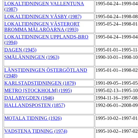
LOKALTIDNINGEN VALLENTUNA
1995-04-24--1999-0
(1987)
LOKALTIDNINGEN VÄSBY (1987)
1995-04-24--1998-0
LOKALTIDNINGEN VÄSTERORT
1995-05-24--1998-0
BROMMA MÄLARÖARNA (1993)
LOKALTIDNINGEN UPPLANDS-BRO
1995-04-24--1999-0
(1994)
DAGEN (1945)
1995-01-01--1995-1
SMÅLÄNNINGEN (1963)
1990-10-01--1998-1
LÄNSTIDNINGEN ÖSTERGÖTLAND
1995-01-01--1998-0
(1948)
KARLSTADSTIDNINGEN (1879)
1991-09-05--1995-0
METRO [STOCKHOLM] (1995)
1995-02-13--1995-1
DALABYGDEN (1946)
1994-11-16--1997-0
HALLANDSPOSTEN (1857)
1992-06-01--2008-0
MOTALA TIDNING (1926)
1995-10-02--1997-0
VADSTENA TIDNING (1974)
1995-10-02--1997-0