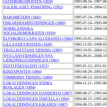
GÖTEBORGSPOSTEN (1859)
1993-08-16--1997-0
FOLKBLADET JÖNKÖPING (1992)
1992-08-19--2004-1
BAROMETERN (1841)
1995-07-24--1995-0
OSKARSHAMNSTIDNINGEN (1880)
1995-07-24--1995-0
NORRLÄNDSKA
1994-10-13--2004-1
SOCIALDEMOKRATEN (1919)
ELFSBORGS LÄNS ALLEHANDA (1984)
1993-10-01--2004-1
LILLA EDET-POSTEN (1928)
1983-12-02--1998-0
TROLLHÄTTANS TIDNING (1985)
1993-10-01--2004-1
NYA LÄNSTIDNINGEN NYA
1986-09-01--2008-1
LIDKÖPINGSTIDNINGEN (1961)
EESTI PÄEVALEHT (1971)
1995-01-12--2011-0
KINDAPOSTEN (1894)
1993-06-29--2005-0
VIMMERBY TIDNING (1884)
1993-06-23--2018-0
LOKALTIDNINGEN SÖDRA
1994-11-21--1995-0
ROSLAGEN (1994)
LOKALTIDNINGEN DANDERYD (1987)
1990-06-27--1995-0
LOKALTIDNINGEN JÄRFÄLLA (1994)
1994-08-15--1995-0
LOKALTIDNINGEN KIKAREN (1987)
1994-08-15--1995-0