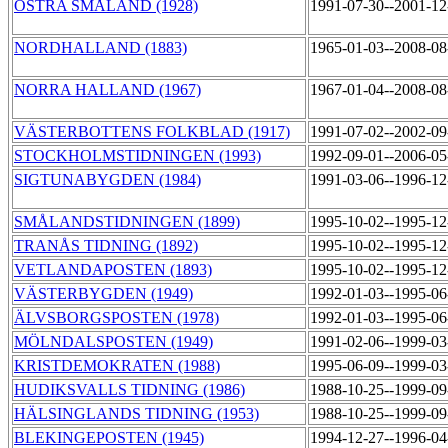
ÖSTRA SMÅLAND (1928)
1991-07-30--2001-1
NORDHALLAND (1883)
1965-01-03--2008-0
NORRA HALLAND (1967)
1967-01-04--2008-0
VÄSTERBOTTENS FOLKBLAD (1917)
1991-07-02--2002-0
STOCKHOLMSTIDNINGEN (1993)
1992-09-01--2006-0
SIGTUNABYGDEN (1984)
1991-03-06--1996-1
SMÅLANDSTIDNINGEN (1899)
1995-10-02--1995-1
TRANÅS TIDNING (1892)
1995-10-02--1995-1
VETLANDAPOSTEN (1893)
1995-10-02--1995-1
VÄSTERBYGDEN (1949)
1992-01-03--1995-0
ÄLVSBORGSPOSTEN (1978)
1992-01-03--1995-0
MÖLNDALSPOSTEN (1949)
1991-02-06--1999-0
KRISTDEMOKRATEN (1988)
1995-06-09--1999-0
HUDIKSVALLS TIDNING (1986)
1988-10-25--1999-0
HÄLSINGLANDS TIDNING (1953)
1988-10-25--1999-0
BLEKINGEPOSTEN (1945)
1994-12-27--1996-0