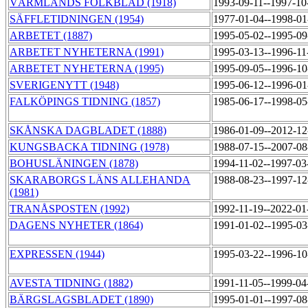
VÄRMLANDS FOLKBLAD (1918)
1993-09-11--1997-1
SÄFFLETIDNINGEN (1954)
1977-01-04--1998-0
ARBETET (1887)
1995-05-02--1995-0
ARBETET NYHETERNA (1991)
1995-03-13--1996-1
ARBETET NYHETERNA (1995)
1995-09-05--1996-1
SVERIGENYTT (1948)
1995-06-12--1996-0
FALKÖPINGS TIDNING (1857)
1985-06-17--1998-0
SKÅNSKA DAGBLADET (1888)
1986-01-09--2012-1
KUNGSBACKA TIDNING (1978)
1988-07-15--2007-0
BOHUSLÄNINGEN (1878)
1994-11-02--1997-0
SKARABORGS LÄNS ALLEHANDA
1988-08-23--1997-1
(1981)
TRANÅSPOSTEN (1992)
1992-11-19--2022-0
DAGENS NYHETER (1864)
1991-01-02--1995-0
EXPRESSEN (1944)
1995-03-22--1996-1
AVESTA TIDNING (1882)
1991-11-05--1999-0
BÄRGSLAGSBLADET (1890)
1995-01-01--1997-0