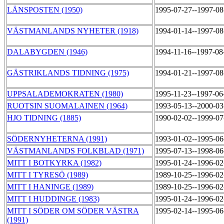
LÄNSPOSTEN (1950)
1995-07-27--1997-0
VÄSTMANLANDS NYHETER (1918)
1994-01-14--1997-0
DALABYGDEN (1946)
1994-11-16--1997-0
GÄSTRIKLANDS TIDNING (1975)
1994-01-21--1997-0
UPPSALADEMOKRATEN (1980)
1995-11-23--1997-0
RUOTSIN SUOMALAINEN (1964)
1993-05-13--2000-0
HJO TIDNING (1885)
1990-02-02--1999-0
SÖDERNYHETERNA (1991)
1993-01-02--1995-0
VÄSTMANLANDS FOLKBLAD (1971)
1995-07-13--1998-0
MITT I BOTKYRKA (1982)
1995-01-24--1996-0
MITT I TYRESÖ (1989)
1989-10-25--1996-0
MITT I HANINGE (1989)
1989-10-25--1996-0
MITT I HUDDINGE (1983)
1995-01-24--1996-0
MITT I SÖDER OM SÖDER VÄSTRA
1995-02-14--1995-0
(1991)