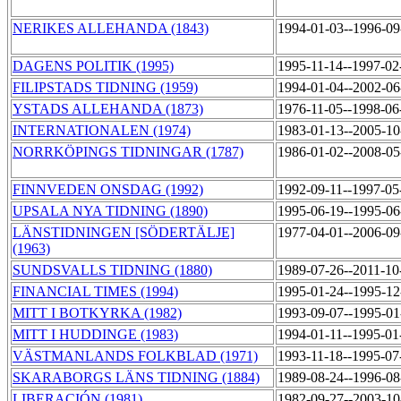
NERIKES ALLEHANDA (1843)
1994-01-03--1996-0
DAGENS POLITIK (1995)
1995-11-14--1997-0
FILIPSTADS TIDNING (1959)
1994-01-04--2002-0
YSTADS ALLEHANDA (1873)
1976-11-05--1998-0
INTERNATIONALEN (1974)
1983-01-13--2005-1
NORRKÖPINGS TIDNINGAR (1787)
1986-01-02--2008-0
FINNVEDEN ONSDAG (1992)
1992-09-11--1997-0
UPSALA NYA TIDNING (1890)
1995-06-19--1995-0
LÄNSTIDNINGEN [SÖDERTÄLJE]
1977-04-01--2006-0
(1963)
SUNDSVALLS TIDNING (1880)
1989-07-26--2011-1
FINANCIAL TIMES (1994)
1995-01-24--1995-1
MITT I BOTKYRKA (1982)
1993-09-07--1995-0
MITT I HUDDINGE (1983)
1994-01-11--1995-0
VÄSTMANLANDS FOLKBLAD (1971)
1993-11-18--1995-0
SKARABORGS LÄNS TIDNING (1884)
1989-08-24--1996-0
LIBERACIÓN (1981)
1982-09-27--2003-1