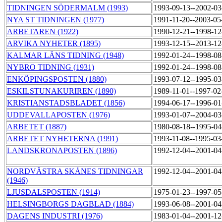
TIDNINGEN SÖDERMALM (1993)
1993-09-13--2002-0
NYA ST TIDNINGEN (1977)
1991-11-20--2003-0
ARBETAREN (1922)
1990-12-21--1998-1
ARVIKA NYHETER (1895)
1993-12-15--2013-1
KALMAR LÄNS TIDNING (1948)
1992-01-24--1998-0
NYBRO TIDNING (1931)
1992-01-24--1998-0
ENKÖPINGSPOSTEN (1880)
1993-07-12--1995-0
ESKILSTUNAKURIREN (1890)
1989-11-01--1997-0
KRISTIANSTADSBLADET (1856)
1994-06-17--1996-0
UDDEVALLAPOSTEN (1976)
1993-01-07--2004-0
ARBETET (1887)
1980-08-18--1995-0
ARBETET NYHETERNA (1991)
1993-11-08--1995-0
LANDSKRONAPOSTEN (1896)
1992-12-04--2001-0
NORDVÄSTRA SKÅNES TIDNINGAR
1992-12-04--2001-0
(1946)
LJUSDALSPOSTEN (1914)
1975-01-23--1997-0
HELSINGBORGS DAGBLAD (1884)
1993-06-08--2001-0
DAGENS INDUSTRI (1976)
1983-01-04--2001-1