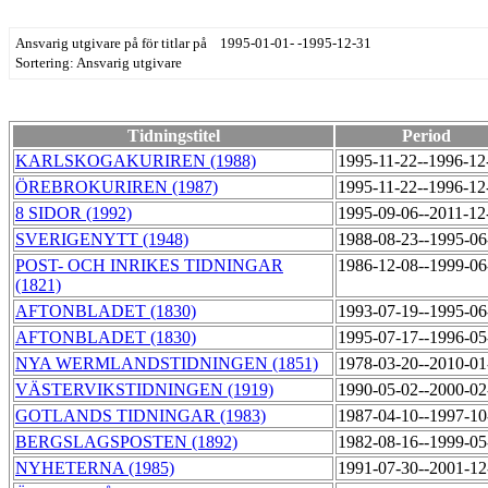
Ansvarig utgivare på för titlar på 1995-01-01- -1995-12-31
Sortering: Ansvarig utgivare
Tidningstitel
Period
KARLSKOGAKURIREN (1988)
1995-11-22--1996-1
ÖREBROKURIREN (1987)
1995-11-22--1996-1
8 SIDOR (1992)
1995-09-06--2011-1
SVERIGENYTT (1948)
1988-08-23--1995-0
POST- OCH INRIKES TIDNINGAR
1986-12-08--1999-0
(1821)
AFTONBLADET (1830)
1993-07-19--1995-0
AFTONBLADET (1830)
1995-07-17--1996-0
NYA WERMLANDSTIDNINGEN (1851)
1978-03-20--2010-0
VÄSTERVIKSTIDNINGEN (1919)
1990-05-02--2000-0
GOTLANDS TIDNINGAR (1983)
1987-04-10--1997-1
BERGSLAGSPOSTEN (1892)
1982-08-16--1999-0
NYHETERNA (1985)
1991-07-30--2001-1