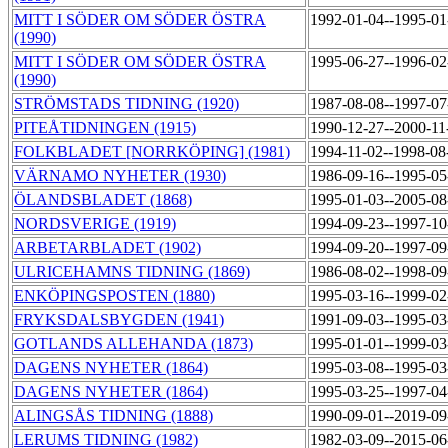
MITT I SÖDER OM SÖDER ÖSTRA
1992-01-04--1995-0
(1990)
MITT I SÖDER OM SÖDER ÖSTRA
1995-06-27--1996-0
(1990)
STRÖMSTADS TIDNING (1920)
1987-08-08--1997-0
PITEÅTIDNINGEN (1915)
1990-12-27--2000-1
FOLKBLADET [NORRKÖPING] (1981)
1994-11-02--1998-0
VÄRNAMO NYHETER (1930)
1986-09-16--1995-0
ÖLANDSBLADET (1868)
1995-01-03--2005-0
NORDSVERIGE (1919)
1994-09-23--1997-1
ARBETARBLADET (1902)
1994-09-20--1997-0
ULRICEHAMNS TIDNING (1869)
1986-08-02--1998-0
ENKÖPINGSPOSTEN (1880)
1995-03-16--1999-0
FRYKSDALSBYGDEN (1941)
1991-09-03--1995-0
GOTLANDS ALLEHANDA (1873)
1995-01-01--1999-0
DAGENS NYHETER (1864)
1995-03-08--1995-0
DAGENS NYHETER (1864)
1995-03-25--1997-0
ALINGSÅS TIDNING (1888)
1990-09-01--2019-0
LERUMS TIDNING (1982)
1982-03-09--2015-0