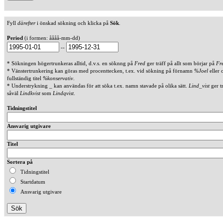
Fyll
därefter
i önskad sökning och klicka på
Sök
.
Period
(i formen: åååå-mm-dd)
--
* Sökningen högertrunkeras alltid, d.v.s. en söknng på
Fred
ger träff på allt som börjar på
Fr
* Vänstertrunkering kan göras med procenttecken, t.ex. vid sökning på förnamn
%Joel
eller 
fullständig titel
%konservativ
.
* Understrykning _ kan användas för att söka t.ex. namn stavade på olika sätt.
Lind_vist
ger t
såväl
Lindkvist
som
Lindqvist
.
Tidningstitel
Ansvarig utgivare
Titel
Sortera på
Tidningstitel
Startdatum
Ansvarig utgivare