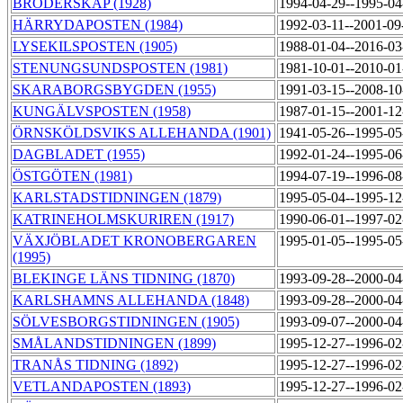
BRODERSKAP (1928)
1994-04-29--1995-0
HÄRRYDAPOSTEN (1984)
1992-03-11--2001-0
LYSEKILSPOSTEN (1905)
1988-01-04--2016-0
STENUNGSUNDSPOSTEN (1981)
1981-10-01--2010-0
SKARABORGSBYGDEN (1955)
1991-03-15--2008-1
KUNGÄLVSPOSTEN (1958)
1987-01-15--2001-1
ÖRNSKÖLDSVIKS ALLEHANDA (1901)
1941-05-26--1995-0
DAGBLADET (1955)
1992-01-24--1995-0
ÖSTGÖTEN (1981)
1994-07-19--1996-0
KARLSTADSTIDNINGEN (1879)
1995-05-04--1995-1
KATRINEHOLMSKURIREN (1917)
1990-06-01--1997-0
VÄXJÖBLADET KRONOBERGAREN
1995-01-05--1995-0
(1995)
BLEKINGE LÄNS TIDNING (1870)
1993-09-28--2000-0
KARLSHAMNS ALLEHANDA (1848)
1993-09-28--2000-0
SÖLVESBORGSTIDNINGEN (1905)
1993-09-07--2000-0
SMÅLANDSTIDNINGEN (1899)
1995-12-27--1996-0
TRANÅS TIDNING (1892)
1995-12-27--1996-0
VETLANDAPOSTEN (1893)
1995-12-27--1996-0