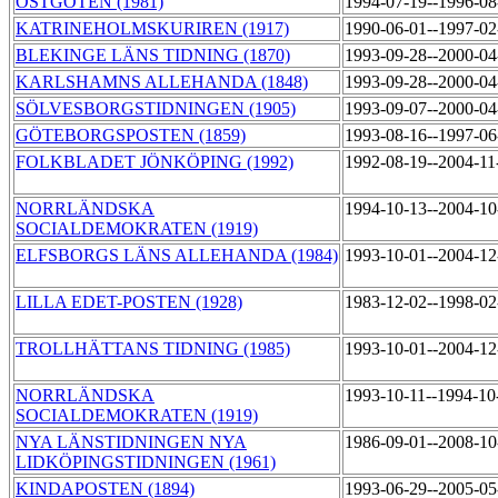
ÖSTGÖTEN (1981)
1994-07-19--1996-0
KATRINEHOLMSKURIREN (1917)
1990-06-01--1997-0
BLEKINGE LÄNS TIDNING (1870)
1993-09-28--2000-0
KARLSHAMNS ALLEHANDA (1848)
1993-09-28--2000-0
SÖLVESBORGSTIDNINGEN (1905)
1993-09-07--2000-0
GÖTEBORGSPOSTEN (1859)
1993-08-16--1997-0
FOLKBLADET JÖNKÖPING (1992)
1992-08-19--2004-1
NORRLÄNDSKA
1994-10-13--2004-1
SOCIALDEMOKRATEN (1919)
ELFSBORGS LÄNS ALLEHANDA (1984)
1993-10-01--2004-1
LILLA EDET-POSTEN (1928)
1983-12-02--1998-0
TROLLHÄTTANS TIDNING (1985)
1993-10-01--2004-1
NORRLÄNDSKA
1993-10-11--1994-1
SOCIALDEMOKRATEN (1919)
NYA LÄNSTIDNINGEN NYA
1986-09-01--2008-1
LIDKÖPINGSTIDNINGEN (1961)
KINDAPOSTEN (1894)
1993-06-29--2005-0