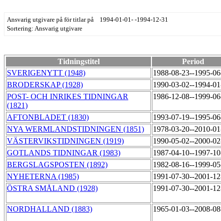
Ansvarig utgivare på för titlar på 1994-01-01- -1994-12-31
Sortering: Ansvarig utgivare
Tidningstitel
Period
SVERIGENYTT (1948)
1988-08-23--1995-0
BRODERSKAP (1928)
1990-03-02--1994-0
POST- OCH INRIKES TIDNINGAR
1986-12-08--1999-0
(1821)
AFTONBLADET (1830)
1993-07-19--1995-0
NYA WERMLANDSTIDNINGEN (1851)
1978-03-20--2010-0
VÄSTERVIKSTIDNINGEN (1919)
1990-05-02--2000-0
GOTLANDS TIDNINGAR (1983)
1987-04-10--1997-1
BERGSLAGSPOSTEN (1892)
1982-08-16--1999-0
NYHETERNA (1985)
1991-07-30--2001-1
ÖSTRA SMÅLAND (1928)
1991-07-30--2001-1
NORDHALLAND (1883)
1965-01-03--2008-0