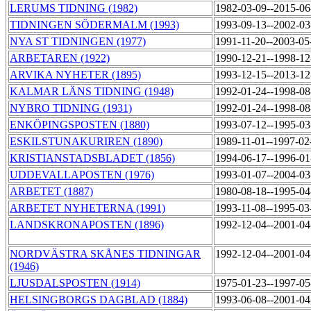
LERUMS TIDNING (1982)
1982-03-09--2015-0
TIDNINGEN SÖDERMALM (1993)
1993-09-13--2002-0
NYA ST TIDNINGEN (1977)
1991-11-20--2003-0
ARBETAREN (1922)
1990-12-21--1998-1
ARVIKA NYHETER (1895)
1993-12-15--2013-1
KALMAR LÄNS TIDNING (1948)
1992-01-24--1998-0
NYBRO TIDNING (1931)
1992-01-24--1998-0
ENKÖPINGSPOSTEN (1880)
1993-07-12--1995-0
ESKILSTUNAKURIREN (1890)
1989-11-01--1997-0
KRISTIANSTADSBLADET (1856)
1994-06-17--1996-0
UDDEVALLAPOSTEN (1976)
1993-01-07--2004-0
ARBETET (1887)
1980-08-18--1995-0
ARBETET NYHETERNA (1991)
1993-11-08--1995-0
LANDSKRONAPOSTEN (1896)
1992-12-04--2001-0
NORDVÄSTRA SKÅNES TIDNINGAR
1992-12-04--2001-0
(1946)
LJUSDALSPOSTEN (1914)
1975-01-23--1997-0
HELSINGBORGS DAGBLAD (1884)
1993-06-08--2001-0