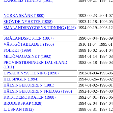
LAHOLMS TIDNING (1931)
1984-09-21--1994-1
NORRA SKÅNE (1900)
1993-09-23--2001-0
SKÖVDE NYHETER (1958)
1993-12-18--1996-0
SMÅLANDSBYGDENS TIDNING (1926)
1994-09-19--2003-1
SMÅLANDSPOSTEN (1867)
1990-07-04--1996-0
VÄSTGÖTABLADET (1906)
1916-11-04--1995-0
FOLKET (1989)
1989-10-02--2001-0
MILJÖMAGASINET (1992)
1994-01-14--1994-0
PROVINSTIDNINGEN DALSLAND
1982-03-18--1999-0
(1911)
UPSALA NYA TIDNING (1890)
1983-01-03--1995-0
HELSINGEN (1994)
1994-08-26--1996-0
HÄLSINGEKURIREN (1981)
1987-01-02--1996-0
HÄLSINGEKURIREN FREDAG (1993)
1992-10-02--1994-0
KRISTDEMOKRATEN (1988)
1992-04-01--1995-0
BRODERSKAP (1928)
1994-02-04--1994-0
LJUSNAN (1912)
1988-08-31--1997-1