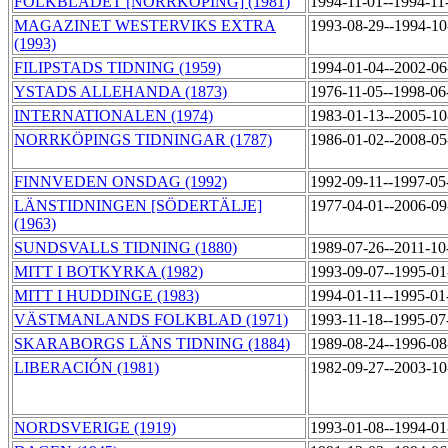
FOLKBLADET [NORRKÖPING] (1981)
1994-11-01--1994-1
MAGAZINET WESTERVIKS EXTRA
1993-08-29--1994-1
(1993)
FILIPSTADS TIDNING (1959)
1994-01-04--2002-0
YSTADS ALLEHANDA (1873)
1976-11-05--1998-0
INTERNATIONALEN (1974)
1983-01-13--2005-1
NORRKÖPINGS TIDNINGAR (1787)
1986-01-02--2008-0
FINNVEDEN ONSDAG (1992)
1992-09-11--1997-0
LÄNSTIDNINGEN [SÖDERTÄLJE]
1977-04-01--2006-0
(1963)
SUNDSVALLS TIDNING (1880)
1989-07-26--2011-1
MITT I BOTKYRKA (1982)
1993-09-07--1995-0
MITT I HUDDINGE (1983)
1994-01-11--1995-0
VÄSTMANLANDS FOLKBLAD (1971)
1993-11-18--1995-0
SKARABORGS LÄNS TIDNING (1884)
1989-08-24--1996-0
LIBERACIÓN (1981)
1982-09-27--2003-1
NORDSVERIGE (1919)
1993-01-08--1994-0