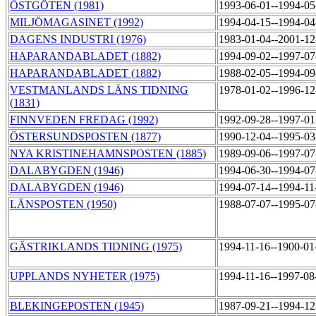
ÖSTGÖTEN (1981)
1993-06-01--1994-0
MILJÖMAGASINET (1992)
1994-04-15--1994-0
DAGENS INDUSTRI (1976)
1983-01-04--2001-1
HAPARANDABLADET (1882)
1994-09-02--1997-0
HAPARANDABLADET (1882)
1988-02-05--1994-0
VESTMANLANDS LÄNS TIDNING
1978-01-02--1996-1
(1831)
FINNVEDEN FREDAG (1992)
1992-09-28--1997-0
ÖSTERSUNDSPOSTEN (1877)
1990-12-04--1995-0
NYA KRISTINEHAMNSPOSTEN (1885)
1989-09-06--1997-0
DALABYGDEN (1946)
1994-06-30--1994-0
DALABYGDEN (1946)
1994-07-14--1994-1
LÄNSPOSTEN (1950)
1988-07-07--1995-0
GÄSTRIKLANDS TIDNING (1975)
1994-11-16--1900-0
UPPLANDS NYHETER (1975)
1994-11-16--1997-0
BLEKINGEPOSTEN (1945)
1987-09-21--1994-1