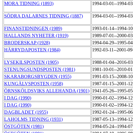
MORA TIDNING (1893)
1994-03-01--1994-0
SÖDRA DALARNES TIDNING (1887)
1994-03-01--1994-0
FINANSTIDNINGEN (1989)
1993-01-14--1994-1
HALLANDS NYHETER (1919)
1989-07-01--2000-0
BRODERSKAP (1928)
1994-04-29--1995-0
HÄRRYDAPOSTEN (1984)
1992-03-11--2001-0
LYSEKILSPOSTEN (1905)
1988-01-04--2016-0
STENUNGSUNDSPOSTEN (1981)
1981-10-01--2010-0
SKARABORGSBYGDEN (1955)
1991-03-15--2008-1
KUNGÄLVSPOSTEN (1958)
1987-01-15--2001-1
ÖRNSKÖLDSVIKS ALLEHANDA (1901)
1941-05-26--1995-0
I DAG (1990)
1990-01-02--1994-1
I DAG (1990)
1990-01-02--1994-1
DAGBLADET (1955)
1992-01-24--1995-0
LAHOLMS TIDNING (1931)
1987-05-13--1994-1
ÖSTGÖTEN (1981)
1994-05-24--1994-0