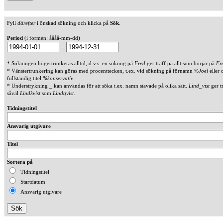
Fyll
därefter
i önskad sökning och klicka på
Sök
.
Period
(i formen: åååå-mm-dd)
--
* Sökningen högertrunkeras alltid, d.v.s. en söknng på
Fred
ger träff på allt som börjar på
Fr
* Vänstertrunkering kan göras med procenttecken, t.ex. vid sökning på förnamn
%Joel
eller 
fullständig titel
%konservativ
.
* Understrykning _ kan användas för att söka t.ex. namn stavade på olika sätt.
Lind_vist
ger t
såväl
Lindkvist
som
Lindqvist
.
Tidningstitel
Ansvarig utgivare
Titel
Sortera på
Tidningstitel
Startdatum
Ansvarig utgivare