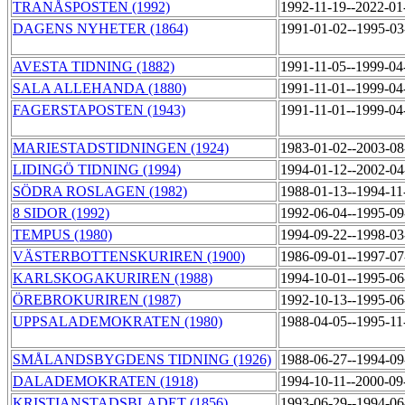
TRANÅSPOSTEN (1992)
1992-11-19--2022-0
DAGENS NYHETER (1864)
1991-01-02--1995-0
AVESTA TIDNING (1882)
1991-11-05--1999-0
SALA ALLEHANDA (1880)
1991-11-01--1999-0
FAGERSTAPOSTEN (1943)
1991-11-01--1999-0
MARIESTADSTIDNINGEN (1924)
1983-01-02--2003-0
LIDINGÖ TIDNING (1994)
1994-01-12--2002-0
SÖDRA ROSLAGEN (1982)
1988-01-13--1994-1
8 SIDOR (1992)
1992-06-04--1995-0
TEMPUS (1980)
1994-09-22--1998-0
VÄSTERBOTTENSKURIREN (1900)
1986-09-01--1997-0
KARLSKOGAKURIREN (1988)
1994-10-01--1995-0
ÖREBROKURIREN (1987)
1992-10-13--1995-0
UPPSALADEMOKRATEN (1980)
1988-04-05--1995-1
SMÅLANDSBYGDENS TIDNING (1926)
1988-06-27--1994-0
DALADEMOKRATEN (1918)
1994-10-11--2000-0
KRISTIANSTADSBLADET (1856)
1993-06-29--1994-0