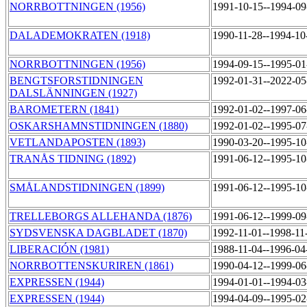
NORRBOTTNINGEN (1956)
1991-10-15--1994-0
DALADEMOKRATEN (1918)
1990-11-28--1994-1
NORRBOTTNINGEN (1956)
1994-09-15--1995-0
BENGTSFORSTIDNINGEN
1992-01-31--2022-0
DALSLÄNNINGEN (1927)
BAROMETERN (1841)
1992-01-02--1997-0
OSKARSHAMNSTIDNINGEN (1880)
1992-01-02--1995-0
VETLANDAPOSTEN (1893)
1990-03-20--1995-1
TRANÅS TIDNING (1892)
1991-06-12--1995-1
SMÅLANDSTIDNINGEN (1899)
1991-06-12--1995-1
TRELLEBORGS ALLEHANDA (1876)
1991-06-12--1999-0
SYDSVENSKA DAGBLADET (1870)
1992-11-01--1998-1
LIBERACIÓN (1981)
1988-11-04--1996-0
NORRBOTTENSKURIREN (1861)
1990-04-12--1999-0
EXPRESSEN (1944)
1994-01-01--1994-0
EXPRESSEN (1944)
1994-04-09--1995-0