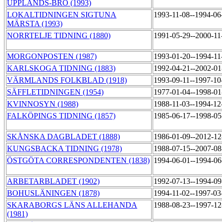
UPPLANDS-BRO (1993)
LOKALTIDNINGEN SIGTUNA
1993-11-08--1994-0
MÄRSTA (1993)
NORRTELJE TIDNING (1880)
1991-05-29--2000-1
MORGONPOSTEN (1987)
1993-01-20--1994-1
KARLSKOGA TIDNING (1883)
1992-04-21--2002-0
VÄRMLANDS FOLKBLAD (1918)
1993-09-11--1997-1
SÄFFLETIDNINGEN (1954)
1977-01-04--1998-0
KVINNOSYN (1988)
1988-11-03--1994-1
FALKÖPINGS TIDNING (1857)
1985-06-17--1998-0
SKÅNSKA DAGBLADET (1888)
1986-01-09--2012-1
KUNGSBACKA TIDNING (1978)
1988-07-15--2007-0
ÖSTGÖTA CORRESPONDENTEN (1838)
1994-06-01--1994-0
ARBETARBLADET (1902)
1992-07-13--1994-0
BOHUSLÄNINGEN (1878)
1994-11-02--1997-0
SKARABORGS LÄNS ALLEHANDA
1988-08-23--1997-1
(1981)