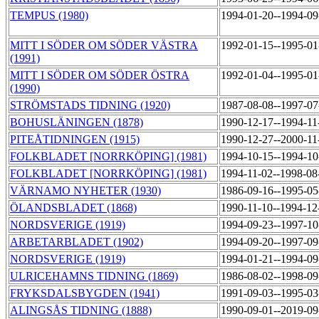
TEMPUS (1980)
1994-01-20--1994-0
MITT I SÖDER OM SÖDER VÄSTRA
1992-01-15--1995-0
(1991)
MITT I SÖDER OM SÖDER ÖSTRA
1992-01-04--1995-0
(1990)
STRÖMSTADS TIDNING (1920)
1987-08-08--1997-0
BOHUSLÄNINGEN (1878)
1990-12-17--1994-1
PITEÅTIDNINGEN (1915)
1990-12-27--2000-1
FOLKBLADET [NORRKÖPING] (1981)
1994-10-15--1994-1
FOLKBLADET [NORRKÖPING] (1981)
1994-11-02--1998-0
VÄRNAMO NYHETER (1930)
1986-09-16--1995-0
ÖLANDSBLADET (1868)
1990-11-10--1994-1
NORDSVERIGE (1919)
1994-09-23--1997-1
ARBETARBLADET (1902)
1994-09-20--1997-0
NORDSVERIGE (1919)
1994-01-21--1994-0
ULRICEHAMNS TIDNING (1869)
1986-08-02--1998-0
FRYKSDALSBYGDEN (1941)
1991-09-03--1995-0
ALINGSÅS TIDNING (1888)
1990-09-01--2019-0