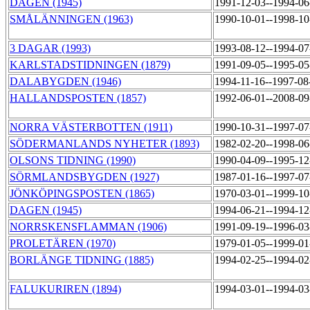
DAGEN (1945)
1991-12-03--1994-0
SMÅLÄNNINGEN (1963)
1990-10-01--1998-1
3 DAGAR (1993)
1993-08-12--1994-0
KARLSTADSTIDNINGEN (1879)
1991-09-05--1995-0
DALABYGDEN (1946)
1994-11-16--1997-0
HALLANDSPOSTEN (1857)
1992-06-01--2008-0
NORRA VÄSTERBOTTEN (1911)
1990-10-31--1997-0
SÖDERMANLANDS NYHETER (1893)
1982-02-20--1998-0
OLSONS TIDNING (1990)
1990-04-09--1995-1
SÖRMLANDSBYGDEN (1927)
1987-01-16--1997-0
JÖNKÖPINGSPOSTEN (1865)
1970-03-01--1999-1
DAGEN (1945)
1994-06-21--1994-1
NORRSKENSFLAMMAN (1906)
1991-09-19--1996-0
PROLETÄREN (1970)
1979-01-05--1999-0
BORLÄNGE TIDNING (1885)
1994-02-25--1994-0
FALUKURIREN (1894)
1994-03-01--1994-0