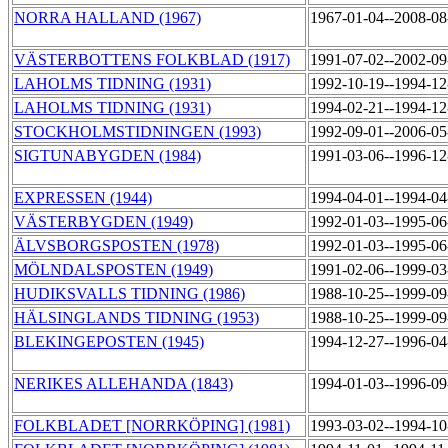
NORRA HALLAND (1967)
1967-01-04--2008-0
VÄSTERBOTTENS FOLKBLAD (1917)
1991-07-02--2002-0
LAHOLMS TIDNING (1931)
1992-10-19--1994-1
LAHOLMS TIDNING (1931)
1994-02-21--1994-1
STOCKHOLMSTIDNINGEN (1993)
1992-09-01--2006-0
SIGTUNABYGDEN (1984)
1991-03-06--1996-1
EXPRESSEN (1944)
1994-04-01--1994-0
VÄSTERBYGDEN (1949)
1992-01-03--1995-0
ÄLVSBORGSPOSTEN (1978)
1992-01-03--1995-0
MÖLNDALSPOSTEN (1949)
1991-02-06--1999-0
HUDIKSVALLS TIDNING (1986)
1988-10-25--1999-0
HÄLSINGLANDS TIDNING (1953)
1988-10-25--1999-0
BLEKINGEPOSTEN (1945)
1994-12-27--1996-0
NERIKES ALLEHANDA (1843)
1994-01-03--1996-0
FOLKBLADET [NORRKÖPING] (1981)
1993-03-02--1994-1