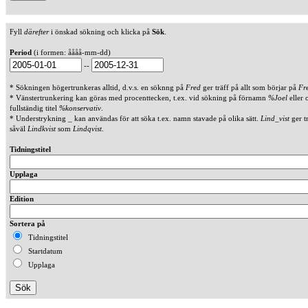
Fyll
därefter
i önskad sökning och klicka på
Sök
.
Period
(i formen: åååå-mm-dd)
--
* Sökningen högertrunkeras alltid, d.v.s. en söknng på
Fred
ger träff på allt som börjar på
Fr
* Vänstertrunkering kan göras med procenttecken, t.ex. vid sökning på förnamn
%Joel
eller 
fullständig titel
%konservativ
.
* Understrykning _ kan användas för att söka t.ex. namn stavade på olika sätt.
Lind_vist
ger t
såväl
Lindkvist
som
Lindqvist
.
Tidningstitel
Upplaga
Edition
Sortera på
Tidningstitel
Startdatum
Upplaga