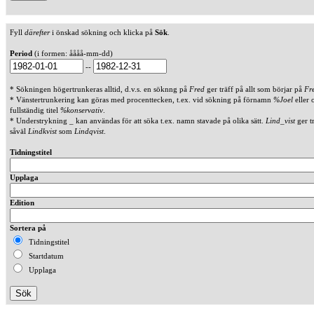
Fyll
därefter
i önskad sökning och klicka på
Sök
.
Period
(i formen: åååå-mm-dd)
--
* Sökningen högertrunkeras alltid, d.v.s. en söknng på
Fred
ger träff på allt som börjar på
Fr
* Vänstertrunkering kan göras med procenttecken, t.ex. vid sökning på förnamn
%Joel
eller 
fullständig titel
%konservativ
.
* Understrykning _ kan användas för att söka t.ex. namn stavade på olika sätt.
Lind_vist
ger t
såväl
Lindkvist
som
Lindqvist
.
Tidningstitel
Upplaga
Edition
Sortera på
Tidningstitel
Startdatum
Upplaga