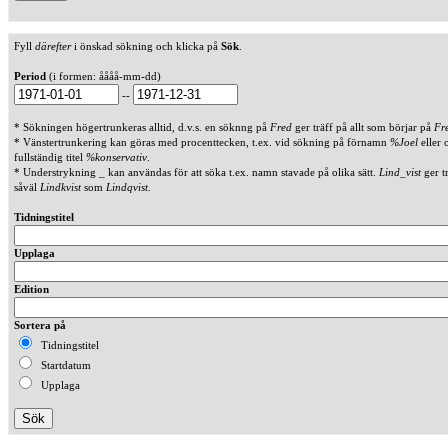
Fyll
därefter
i önskad sökning och klicka på
Sök
.
Period
(i formen: åååå-mm-dd)
--
* Sökningen högertrunkeras alltid, d.v.s. en söknng på
Fred
ger träff på allt som börjar på
Fr
* Vänstertrunkering kan göras med procenttecken, t.ex. vid sökning på förnamn
%Joel
eller 
fullständig titel
%konservativ
.
* Understrykning _ kan användas för att söka t.ex. namn stavade på olika sätt.
Lind_vist
ger t
såväl
Lindkvist
som
Lindqvist
.
Tidningstitel
Upplaga
Edition
Sortera på
Tidningstitel
Startdatum
Upplaga