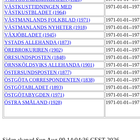
VÄSTKUSTTIDNINGEN MED
1971-01-01--19
VÄSTKUSTBLADET (1964)
VÄSTMANLANDS FOLKBLAD (1971)
1971-01-01--19
VÄSTMANLANDS NYHETER (1918)
1971-01-01--19
VÄXJÖBLADET (1945)
1971-01-01--19
YSTADS ALLEHANDA (1873)
1971-01-01--19
ÖREBROKURIREN (1902)
1971-01-01--19
ÖRESUNDSPOSTEN (1848)
1971-01-01--19
ÖRNSKÖLDSVIKS ALLEHANDA (1901)
1971-01-01--19
ÖSTERSUNDSPOSTEN (1877)
1971-01-01--19
ÖSTGÖTA CORRESPONDENTEN (1838)
1971-01-01--19
ÖSTGÖTABLADET (1893)
1971-01-01--19
ÖSTGÖTABYGDEN (1971)
1971-01-01--19
ÖSTRA SMÅLAND (1928)
1971-01-01--19
Sidan skapad Sun Aug 09 14:04:36 CEST 2026