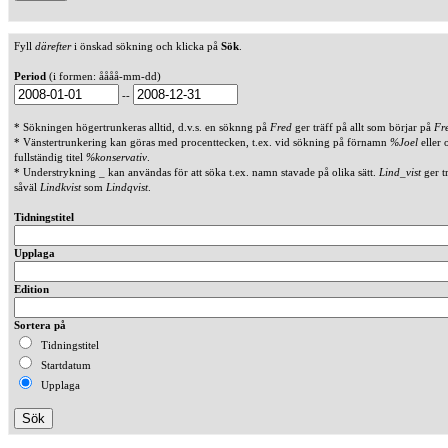
Fyll
därefter
i önskad sökning och klicka på
Sök
.
Period
(i formen: åååå-mm-dd)
--
* Sökningen högertrunkeras alltid, d.v.s. en söknng på
Fred
ger träff på allt som börjar på
Fr
* Vänstertrunkering kan göras med procenttecken, t.ex. vid sökning på förnamn
%Joel
eller 
fullständig titel
%konservativ
.
* Understrykning _ kan användas för att söka t.ex. namn stavade på olika sätt.
Lind_vist
ger t
såväl
Lindkvist
som
Lindqvist
.
Tidningstitel
Upplaga
Edition
Sortera på
Tidningstitel
Startdatum
Upplaga