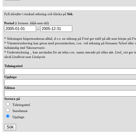
Fyll
därefter
i önskad sökning och klicka på
Sök
.
Period
(i formen: åååå-mm-dd)
--
* Sökningen högertrunkeras alltid, d.v.s. en söknng på
Fred
ger träff på allt som börjar på
Fr
* Vänstertrunkering kan göras med procenttecken, t.ex. vid sökning på förnamn
%Joel
eller 
fullständig titel
%konservativ
.
* Understrykning _ kan användas för att söka t.ex. namn stavade på olika sätt.
Lind_vist
ger t
såväl
Lindkvist
som
Lindqvist
.
Tidningstitel
Upplaga
Edition
Sortera på
Tidningstitel
Startdatum
Upplaga