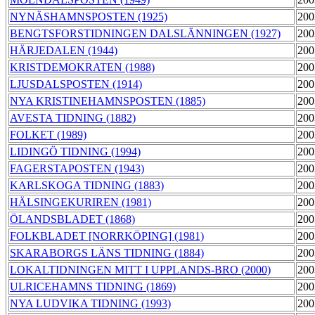
NYNÄSHAMNSPOSTEN (1925)
200
BENGTSFORSTIDNINGEN DALSLÄNNINGEN (1927)
200
HÄRJEDALEN (1944)
200
KRISTDEMOKRATEN (1988)
200
LJUSDALSPOSTEN (1914)
200
NYA KRISTINEHAMNSPOSTEN (1885)
200
AVESTA TIDNING (1882)
200
FOLKET (1989)
200
LIDINGÖ TIDNING (1994)
200
FAGERSTAPOSTEN (1943)
200
KARLSKOGA TIDNING (1883)
200
HÄLSINGEKURIREN (1981)
200
ÖLANDSBLADET (1868)
200
FOLKBLADET [NORRKÖPING] (1981)
200
SKARABORGS LÄNS TIDNING (1884)
200
LOKALTIDNINGEN MITT I UPPLANDS-BRO (2000)
200
ULRICEHAMNS TIDNING (1869)
200
NYA LUDVIKA TIDNING (1993)
200