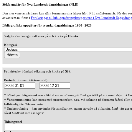
Sökformulär för Nya Lundstedt dagstidningar (NLD)
Den mer vane användaren kan själv formulera sina frågor här i NLd:s sökformulär. För den som
använts m.m. finns i
Förklaringar till bibliograferingskategorierna i Nya Lundstedt Dagstidning
Bibliografiska uppgifter för svenska dagstidningar 1900--2026
Välj
först
en kategori att söka på och klicka på
Hämta
.
Kategori
Fyll
därefter
i önskad sökning och klicka på
Sök
.
Period
(i formen: åååå-mm-dd)
--
* Sökningen högertrunkeras alltid, d.v.s. en söknng på
Fred
ger träff på allt som börjar på
Fr
* Vänstertrunkering kan göras med procenttecken, t.ex. vid sökning på förnamn
%Joel
eller 
fullständig titel
%konservativ
.
* Understrykning _ kan användas för att söka t.ex. namn stavade på olika sätt.
Lind_vist
ger t
såväl
Lindkvist
som
Lindqvist
.
Tidningstitel