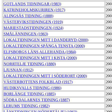
GOTLANDS TIDNINGAR (1983)
200
KATRINEHOLMSKURIREN (1917)
200
ALINGSÅS TIDNING (1888)
200
VÄSTERVIKSTIDNINGEN (1919)
200
MARIESTADSTIDNINGEN (1924)
200
SMÅLÄNNINGEN (1963)
200
LOKALTIDNINGEN MITT I DANDERYD (2000)
200
LOKALTIDNINGEN SPÅNGA TENSTA (2000)
200
ELFSBORGS LÄNS ALLEHANDA (1984)
200
LOKALTIDNINGEN MITT I KISTA (2000)
200
NORRTELJE TIDNING (1880)
200
LJUSNAN (1912)
200
LOKALTIDNINGEN MITT I SÖDERORT (2000)
200
VÄSTERBOTTENS FOLKBLAD (1917)
200
HUDIKSVALLS TIDNING (1986)
200
BORLÄNGE TIDNING (1885)
200
SÖDRA DALARNES TIDNING (1887)
200
LERUMS TIDNING (1982)
200
LÄNSTIDNINGEN [SÖDERTÄLJE] (1963)
200