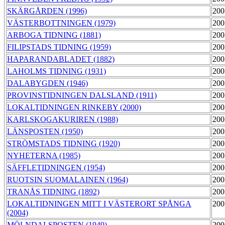
SKÄRGÅRDEN (1996)
200
VÄSTERBOTTNINGEN (1979)
200
ARBOGA TIDNING (1881)
200
FILIPSTADS TIDNING (1959)
200
HAPARANDABLADET (1882)
200
LAHOLMS TIDNING (1931)
200
DALABYGDEN (1946)
200
PROVINSTIDNINGEN DALSLAND (1911)
200
LOKALTIDNINGEN RINKEBY (2000)
200
KARLSKOGAKURIREN (1988)
200
LÄNSPOSTEN (1950)
200
STRÖMSTADS TIDNING (1920)
200
NYHETERNA (1985)
200
SÄFFLETIDNINGEN (1954)
200
RUOTSIN SUOMALAINEN (1964)
200
TRANÅS TIDNING (1892)
200
LOKALTIDNINGEN MITT I VÄSTERORT SPÅNGA
200
(2004)
MÖLNDALSPOSTEN (1949)
200