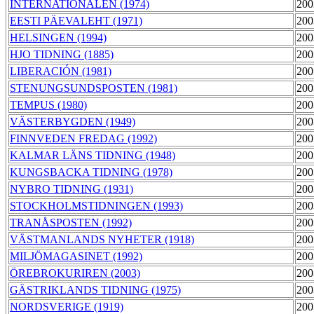
INTERNATIONALEN (1974)
200
EESTI PÄEVALEHT (1971)
200
HELSINGEN (1994)
200
HJO TIDNING (1885)
200
LIBERACIÓN (1981)
200
STENUNGSUNDSPOSTEN (1981)
200
TEMPUS (1980)
200
VÄSTERBYGDEN (1949)
200
FINNVEDEN FREDAG (1992)
200
KALMAR LÄNS TIDNING (1948)
200
KUNGSBACKA TIDNING (1978)
200
NYBRO TIDNING (1931)
200
STOCKHOLMSTIDNINGEN (1993)
200
TRANÅSPOSTEN (1992)
200
VÄSTMANLANDS NYHETER (1918)
200
MILJÖMAGASINET (1992)
200
ÖREBROKURIREN (2003)
200
GÄSTRIKLANDS TIDNING (1975)
200
NORDSVERIGE (1919)
200