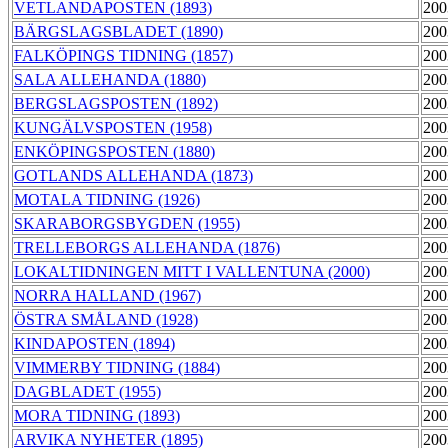
VETLANDAPOSTEN (1893)
200
BÄRGSLAGSBLADET (1890)
200
FALKÖPINGS TIDNING (1857)
200
SALA ALLEHANDA (1880)
200
BERGSLAGSPOSTEN (1892)
200
KUNGÄLVSPOSTEN (1958)
200
ENKÖPINGSPOSTEN (1880)
200
GOTLANDS ALLEHANDA (1873)
200
MOTALA TIDNING (1926)
200
SKARABORGSBYGDEN (1955)
200
TRELLEBORGS ALLEHANDA (1876)
200
LOKALTIDNINGEN MITT I VALLENTUNA (2000)
200
NORRA HALLAND (1967)
200
ÖSTRA SMÅLAND (1928)
200
KINDAPOSTEN (1894)
200
VIMMERBY TIDNING (1884)
200
DAGBLADET (1955)
200
MORA TIDNING (1893)
200
ARVIKA NYHETER (1895)
200