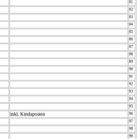
81
82
83
84
85
86
87
88
89
90
91
92
93
94
95
inkl. Kindaposten
96
97
98
99