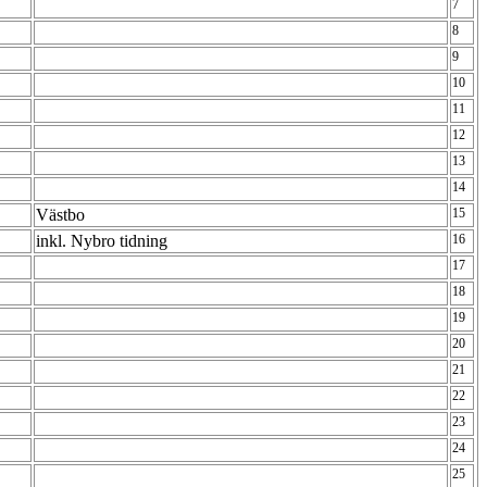
7
8
9
10
11
12
13
14
Västbo
15
inkl. Nybro tidning
16
17
18
19
20
21
22
23
24
25