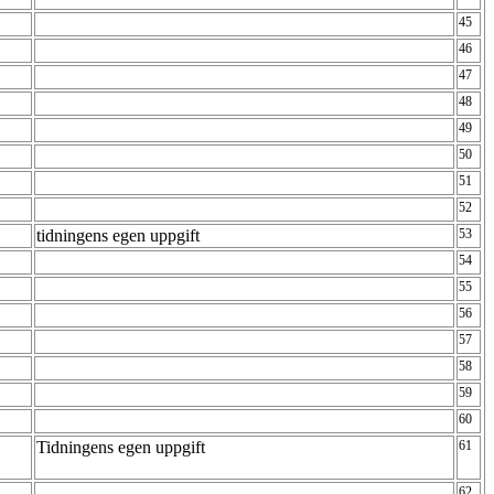
45
46
47
48
49
50
51
52
tidningens egen uppgift
53
54
55
56
57
58
59
60
Tidningens egen uppgift
61
62