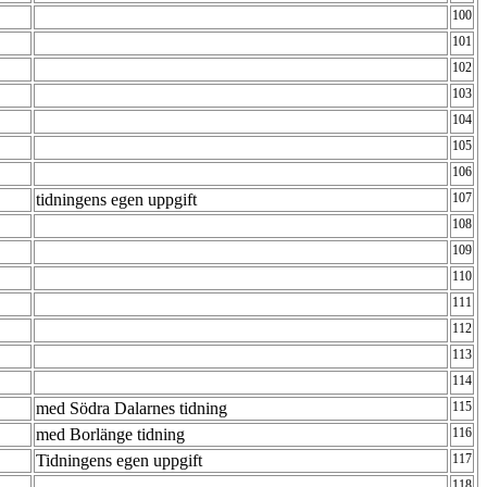
100
101
102
103
104
105
106
tidningens egen uppgift
107
108
109
110
111
112
113
114
med Södra Dalarnes tidning
115
med Borlänge tidning
116
Tidningens egen uppgift
117
118