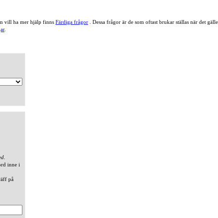
 vill ha mer hjälp finns
Färdiga frågor
. Dessa frågor är de som oftast brukar ställas när det gä
ar
.
ed
.
ord inne i
räff på