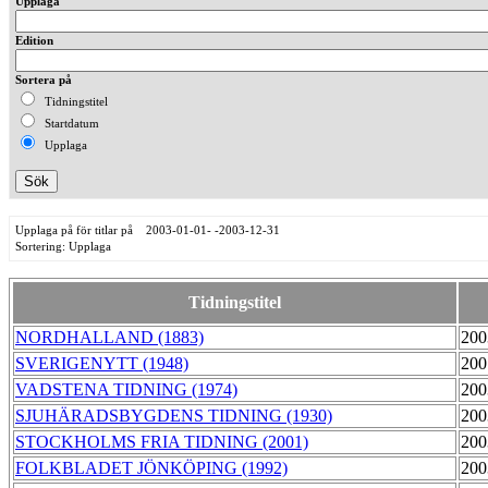
Upplaga
Edition
Sortera på
Tidningstitel
Startdatum
Upplaga
Upplaga på för titlar på 2003-01-01- -2003-12-31
Sortering: Upplaga
Tidningstitel
NORDHALLAND (1883)
200
SVERIGENYTT (1948)
200
VADSTENA TIDNING (1974)
200
SJUHÄRADSBYGDENS TIDNING (1930)
200
STOCKHOLMS FRIA TIDNING (2001)
200
FOLKBLADET JÖNKÖPING (1992)
200