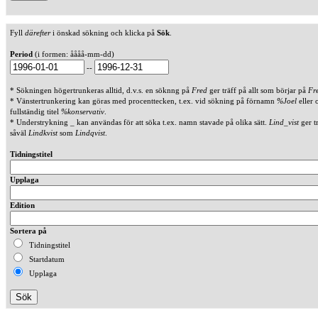
Fyll
därefter
i önskad sökning och klicka på
Sök
.
Period
(i formen: åååå-mm-dd)
--
* Sökningen högertrunkeras alltid, d.v.s. en söknng på
Fred
ger träff på allt som börjar på
Fr
* Vänstertrunkering kan göras med procenttecken, t.ex. vid sökning på förnamn
%Joel
eller 
fullständig titel
%konservativ
.
* Understrykning _ kan användas för att söka t.ex. namn stavade på olika sätt.
Lind_vist
ger t
såväl
Lindkvist
som
Lindqvist
.
Tidningstitel
Upplaga
Edition
Sortera på
Tidningstitel
Startdatum
Upplaga