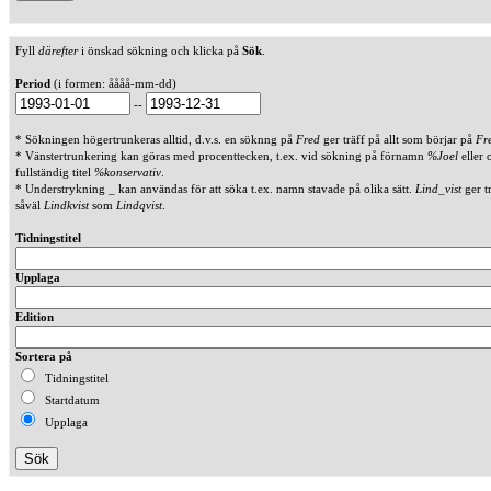
Fyll
därefter
i önskad sökning och klicka på
Sök
.
Period
(i formen: åååå-mm-dd)
--
* Sökningen högertrunkeras alltid, d.v.s. en söknng på
Fred
ger träff på allt som börjar på
Fr
* Vänstertrunkering kan göras med procenttecken, t.ex. vid sökning på förnamn
%Joel
eller 
fullständig titel
%konservativ
.
* Understrykning _ kan användas för att söka t.ex. namn stavade på olika sätt.
Lind_vist
ger t
såväl
Lindkvist
som
Lindqvist
.
Tidningstitel
Upplaga
Edition
Sortera på
Tidningstitel
Startdatum
Upplaga