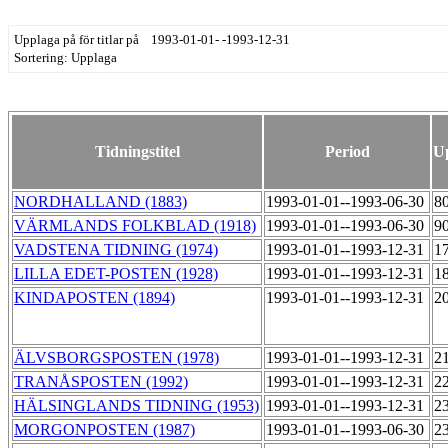
Upplaga på för titlar på 1993-01-01- -1993-12-31
Sortering: Upplaga
Tidningstitel
Period
U
NORDHALLAND (1883)
1993-01-01--1993-06-30
8
VÄRMLANDS FOLKBLAD (1918)
1993-01-01--1993-06-30
9
VADSTENA TIDNING (1974)
1993-01-01--1993-12-31
1
LILLA EDET-POSTEN (1928)
1993-01-01--1993-12-31
1
KINDAPOSTEN (1894)
1993-01-01--1993-12-31
2
ÄLVSBORGSPOSTEN (1978)
1993-01-01--1993-12-31
2
TRANÅSPOSTEN (1992)
1993-01-01--1993-12-31
2
HÄLSINGLANDS TIDNING (1953)
1993-01-01--1993-12-31
2
MORGONPOSTEN (1987)
1993-01-01--1993-06-30
2