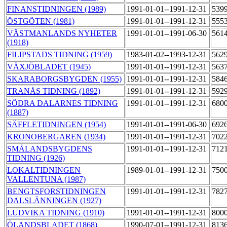
FINANSTIDNINGEN (1989)
1991-01-01--1991-12-31
539
ÖSTGÖTEN (1981)
1991-01-01--1991-12-31
555
VÄSTMANLANDS NYHETER
1991-01-01--1991-06-30
561
(1918)
FILIPSTADS TIDNING (1959)
1983-01-02--1993-12-31
562
VÄXJÖBLADET (1945)
1991-01-01--1991-12-31
563
SKARABORGSBYGDEN (1955)
1991-01-01--1991-12-31
584
TRANÅS TIDNING (1892)
1991-01-01--1991-12-31
592
SÖDRA DALARNES TIDNING
1991-01-01--1991-12-31
680
(1887)
SÄFFLETIDNINGEN (1954)
1991-01-01--1991-06-30
692
KRONOBERGAREN (1934)
1991-01-01--1991-12-31
702
SMÅLANDSBYGDENS
1991-01-01--1991-12-31
712
TIDNING (1926)
LOKALTIDNINGEN
1989-01-01--1991-12-31
750
VALLENTUNA (1987)
BENGTSFORSTIDNINGEN
1991-01-01--1991-12-31
782
DALSLÄNNINGEN (1927)
LUDVIKA TIDNING (1910)
1991-01-01--1991-12-31
800
ÖLANDSBLADET (1868)
1990-07-01--1991-12-31
813