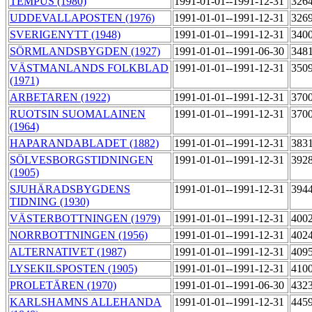
TEMPUS (1980)
1991-01-01--1991-12-31
326
UDDEVALLAPOSTEN (1976)
1991-01-01--1991-12-31
326
SVERIGENYTT (1948)
1991-01-01--1991-12-31
340
SÖRMLANDSBYGDEN (1927)
1991-01-01--1991-06-30
348
VÄSTMANLANDS FOLKBLAD
1991-01-01--1991-12-31
350
(1971)
ARBETAREN (1922)
1991-01-01--1991-12-31
370
RUOTSIN SUOMALAINEN
1991-01-01--1991-12-31
370
(1964)
HAPARANDABLADET (1882)
1991-01-01--1991-12-31
383
SÖLVESBORGSTIDNINGEN
1991-01-01--1991-12-31
392
(1905)
SJUHÄRADSBYGDENS
1991-01-01--1991-12-31
394
TIDNING (1930)
VÄSTERBOTTNINGEN (1979)
1991-01-01--1991-12-31
400
NORRBOTTNINGEN (1956)
1991-01-01--1991-12-31
402
ALTERNATIVET (1987)
1991-01-01--1991-12-31
409
LYSEKILSPOSTEN (1905)
1991-01-01--1991-12-31
410
PROLETÄREN (1970)
1991-01-01--1991-06-30
432
KARLSHAMNS ALLEHANDA
1991-01-01--1991-12-31
445