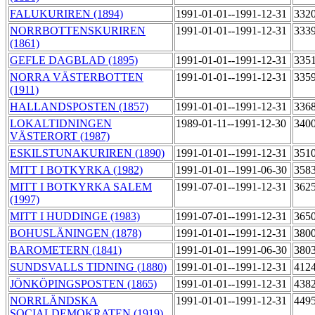
FALUKURIREN (1894)
1991-01-01--1991-12-31
332
NORRBOTTENSKURIREN
1991-01-01--1991-12-31
333
(1861)
GEFLE DAGBLAD (1895)
1991-01-01--1991-12-31
335
NORRA VÄSTERBOTTEN
1991-01-01--1991-12-31
335
(1911)
HALLANDSPOSTEN (1857)
1991-01-01--1991-12-31
336
LOKALTIDNINGEN
1989-01-11--1991-12-30
340
VÄSTERORT (1987)
ESKILSTUNAKURIREN (1890)
1991-01-01--1991-12-31
351
MITT I BOTKYRKA (1982)
1991-01-01--1991-06-30
358
MITT I BOTKYRKA SALEM
1991-07-01--1991-12-31
362
(1997)
MITT I HUDDINGE (1983)
1991-07-01--1991-12-31
365
BOHUSLÄNINGEN (1878)
1991-01-01--1991-12-31
380
BAROMETERN (1841)
1991-01-01--1991-06-30
380
SUNDSVALLS TIDNING (1880)
1991-01-01--1991-12-31
412
JÖNKÖPINGSPOSTEN (1865)
1991-01-01--1991-12-31
438
NORRLÄNDSKA
1991-01-01--1991-12-31
449
SOCIALDEMOKRATEN (1919)