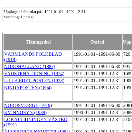
Upplaga på för titlar på 1991-01-01- -1991-12-31
Sortering: Upplaga
Tidningstitel
Period
Upp
VÄRMLANDS FOLKBLAD
1991-01-01--1991-06-30
726
(1918)
NORDHALLAND (1883)
1991-01-01--1991-06-30
995
VADSTENA TIDNING (1974)
1991-01-01--1991-12-31
169
LILLA EDET-POSTEN (1928)
1991-01-01--1991-12-31
190
KINDAPOSTEN (1894)
1991-01-01--1991-12-31
199
NORDSVERIGE (1919)
1991-01-01--1991-06-30
208
KVINNOSYN (1988)
1990-01-01--1991-12-31
208
LOKALTIDNINGEN VÄSTBO
1991-01-01--1991-12-31
210
(1991)
ÄLVSBORGS NYHETER (1982)
1991-01-01--1991-12-31
218