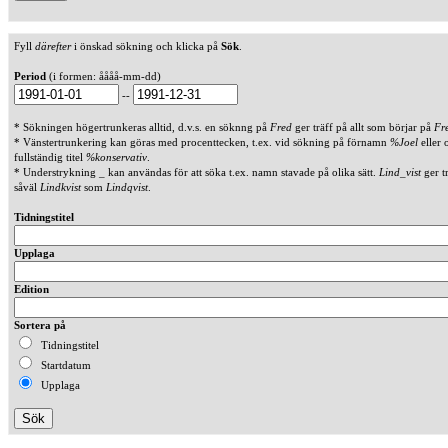
Fyll
därefter
i önskad sökning och klicka på
Sök
.
Period
(i formen: åååå-mm-dd)
--
* Sökningen högertrunkeras alltid, d.v.s. en söknng på
Fred
ger träff på allt som börjar på
Fr
* Vänstertrunkering kan göras med procenttecken, t.ex. vid sökning på förnamn
%Joel
eller 
fullständig titel
%konservativ
.
* Understrykning _ kan användas för att söka t.ex. namn stavade på olika sätt.
Lind_vist
ger t
såväl
Lindkvist
som
Lindqvist
.
Tidningstitel
Upplaga
Edition
Sortera på
Tidningstitel
Startdatum
Upplaga