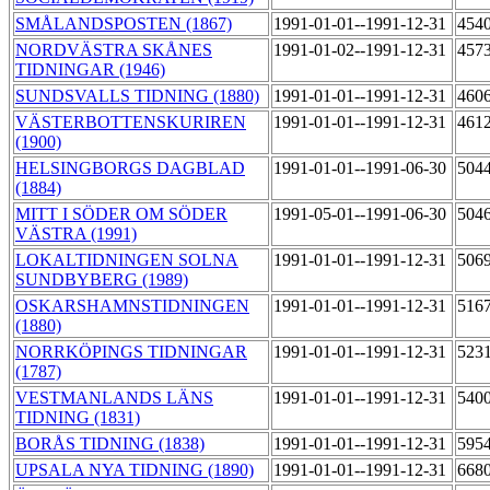
SMÅLANDSPOSTEN (1867)
1991-01-01--1991-12-31
454
NORDVÄSTRA SKÅNES
1991-01-02--1991-12-31
457
TIDNINGAR (1946)
SUNDSVALLS TIDNING (1880)
1991-01-01--1991-12-31
460
VÄSTERBOTTENSKURIREN
1991-01-01--1991-12-31
461
(1900)
HELSINGBORGS DAGBLAD
1991-01-01--1991-06-30
504
(1884)
MITT I SÖDER OM SÖDER
1991-05-01--1991-06-30
504
VÄSTRA (1991)
LOKALTIDNINGEN SOLNA
1991-01-01--1991-12-31
506
SUNDBYBERG (1989)
OSKARSHAMNSTIDNINGEN
1991-01-01--1991-12-31
516
(1880)
NORRKÖPINGS TIDNINGAR
1991-01-01--1991-12-31
523
(1787)
VESTMANLANDS LÄNS
1991-01-01--1991-12-31
540
TIDNING (1831)
BORÅS TIDNING (1838)
1991-01-01--1991-12-31
595
UPSALA NYA TIDNING (1890)
1991-01-01--1991-12-31
668