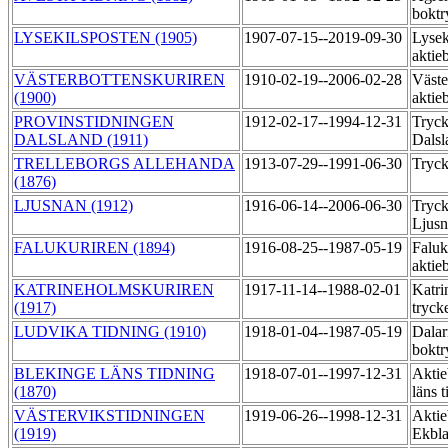
boktr
LYSEKILSPOSTEN (1905)
1907-07-15--2019-09-30
Lysek
aktie
VÄSTERBOTTENSKURIREN
1910-02-19--2006-02-28
Väste
(1900)
aktie
PROVINSTIDNINGEN
1912-02-17--1994-12-31
Tryck
DALSLAND (1911)
Dalsl
TRELLEBORGS ALLEHANDA
1913-07-29--1991-06-30
Tryck
(1876)
LJUSNAN (1912)
1916-06-14--2006-06-30
Tryck
Ljus
FALUKURIREN (1894)
1916-08-25--1987-05-19
Faluk
aktie
KATRINEHOLMSKURIREN
1917-11-14--1988-02-01
Katri
(1917)
tryck
LUDVIKA TIDNING (1910)
1918-01-04--1987-05-19
Dalar
boktr
BLEKINGE LÄNS TIDNING
1918-07-01--1997-12-31
Aktie
(1870)
läns 
VÄSTERVIKSTIDNINGEN
1919-06-26--1998-12-31
Aktie
(1919)
Ekbl