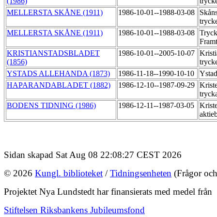
(1986)
tryck
MELLERSTA SKÅNE (1911)
1986-10-01--1988-03-08
Skåns
tryck
MELLERSTA SKÅNE (1911)
1986-10-01--1988-03-08
Tryck
Fram
KRISTIANSTADSBLADET
1986-10-01--2005-10-07
Krist
(1856)
tryck
YSTADS ALLEHANDA (1873)
1986-11-18--1990-10-10
Ysta
HAPARANDABLADET (1882)
1986-12-10--1987-09-29
Krist
tryck
BODENS TIDNING (1986)
1986-12-11--1987-03-05
Krist
aktie
Sidan skapad Sat Aug 08 22:08:27 CEST 2026
© 2026
Kungl. biblioteket
/
Tidningsenheten
(Frågor och
Projektet Nya Lundstedt har finansierats med medel från
Stiftelsen Riksbankens Jubileumsfond