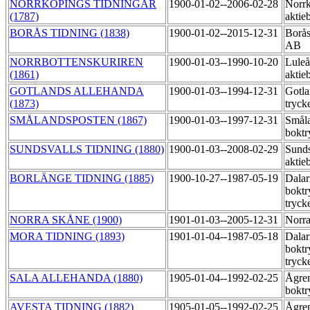
NORRKÖPINGS TIDNINGAR
1900-01-02--2006-02-28
Norrk
(1787)
aktie
BORÅS TIDNING (1838)
1900-01-02--2015-12-31
Borås
AB
NORRBOTTENSKURIREN
1900-01-03--1990-10-20
Luleå
(1861)
aktie
GOTLANDS ALLEHANDA
1900-01-03--1994-12-31
Gotla
(1873)
tryck
SMÅLANDSPOSTEN (1867)
1900-01-03--1997-12-31
Småla
boktr
SUNDSVALLS TIDNING (1880)
1900-01-03--2008-02-29
Sunds
aktie
BORLÄNGE TIDNING (1885)
1900-10-27--1987-05-19
Dalar
boktr
tryck
NORRA SKÅNE (1900)
1901-01-03--2005-12-31
Norra
MORA TIDNING (1893)
1901-01-04--1987-05-18
Dalar
boktr
tryck
SALA ALLEHANDA (1880)
1905-01-04--1992-02-25
Ågre
boktr
AVESTA TIDNING (1882)
1905-01-05--1992-02-25
Ågre