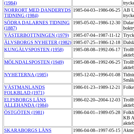
(1984)
tryck
NORRORT MED DANDERYDS
1985-04-03--1986-06-25
AB Up
TIDNING (1984)
tryck
SÖDRA DALARNES TIDNING
1985-05-02--1986-12-30
Dalar
(1887)
boktr
VÄSTERBOTTNINGEN (1979)
1985-07-04--1987-11-12
Tryc
ÄLVSBORGS NYHETER (1982)
1985-07-25--1986-12-18
Dals
KUNGÄLVSPOSTEN (1958)
1985-08-08--1992-06-17
Trollh
aktie
MÖLNDALSPOSTEN (1949)
1985-08-08--1992-06-25
Trollh
aktie
NYHETERNA (1985)
1985-12-02--1996-01-08
Tidni
Smål
VÄSTMANLANDS
1986-01-23--1989-12-21
Folk
FOLKBLAD (1971)
ELFSBORGS LÄNS
1986-02-20--2004-12-03
Trollh
ALLEHANDA (1984)
aktie
ÖSTGÖTEN (1981)
1986-04-01--1989-05-28
Folkb
KB A
akti
SKARABORGS LÄNS
1986-04-08--1997-05-15
Aktie