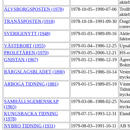
aktie
ÄLVSBORGSPOSTEN (1978)
1978-10-05--1990-07-06
Troll
aktie
TRANÅSPOSTEN (1918)
1978-10-18--1991-09-30
Östgö
corre
SVERIGENYTT (1948)
1979-01-03--1989-09-16
Aktie
fakto
VÄSTERORT (1955)
1979-01-04--1986-12-25
Upsa
PROLETÄREN (1970)
1979-01-05--2006-12-21
HS-of
GNISTAN (1967)
1979-01-12--1986-12-19
Ågre
Bokt
BÄRGSLAGSBLADET (1890)
1979-01-15--1986-10-14
Vestm
tryck
ARBOGA TIDNING (1881)
1979-01-15--1989-05-19
Väst
Tidni
tryck
SAMHÄLLSGEMENSKAP
1979-03-08--1988-02-25
Norrt
(1965)
tryck
KUNGSBACKA TIDNING
1979-07-15--1993-12-31
Eland
(1978)
NYBRO TIDNING (1931)
1979-08-03--1991-10-11
AB S