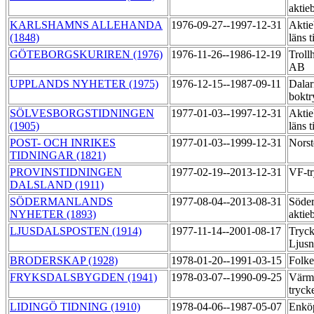
aktie
KARLSHAMNS ALLEHANDA
1976-09-27--1997-12-31
Aktie
(1848)
läns 
GÖTEBORGSKURIREN (1976)
1976-11-26--1986-12-19
Trollh
AB
UPPLANDS NYHETER (1975)
1976-12-15--1987-09-11
Dalar
boktr
SÖLVESBORGSTIDNINGEN
1977-01-03--1997-12-31
Aktie
(1905)
läns 
POST- OCH INRIKES
1977-01-03--1999-12-31
Norst
TIDNINGAR (1821)
PROVINSTIDNINGEN
1977-02-19--2013-12-31
VF-t
DALSLAND (1911)
SÖDERMANLANDS
1977-08-04--2013-08-31
Söder
NYHETER (1893)
aktie
LJUSDALSPOSTEN (1914)
1977-11-14--2001-08-17
Tryck
Ljus
BRODERSKAP (1928)
1978-01-20--1991-03-15
Folk
FRYKSDALSBYGDEN (1941)
1978-03-07--1990-09-25
Värml
tryck
LIDINGÖ TIDNING (1910)
1978-04-06--1987-05-07
Enkö