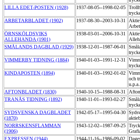
LILLA EDET-POSTEN (1928)
1937-08-05--1998-02-05
Troll
tryck
ARBETARBLADET (1902)
1937-08-30--2003-10-31
Aktie
Arbet
ÖRNSKÖLDSVIKS
1938-03-01--2006-10-31
Aktie
ALLEHANDA (1901)
Alleh
SMÅLANDS DAGBLAD (1929)
1938-12-01--1987-06-01
Småla
tryck
VIMMERBY TIDNING (1884)
1940-01-03--1991-12-31
Vimme
tryck
KINDAPOSTEN (1894)
1940-01-03--1992-01-02
Vimme
och t
u.p.a
AFTONBLADET (1830)
1940-10-15--1988-08-31
Afton
TRANÅS TIDNING (1892)
1940-11-01--1993-02-27
Småla
tryck
SYDSVENSKA DAGBLADET
1942-05-17--1995-04-30
Sydsv
(1870)
aktie
NORRSKENSFLAMMAN
1943-12-02--1987-09-25
Tryck
(1906)
Grafi
EXPRESSEN (1944)
1944-11-16--1986-09-02
Dage