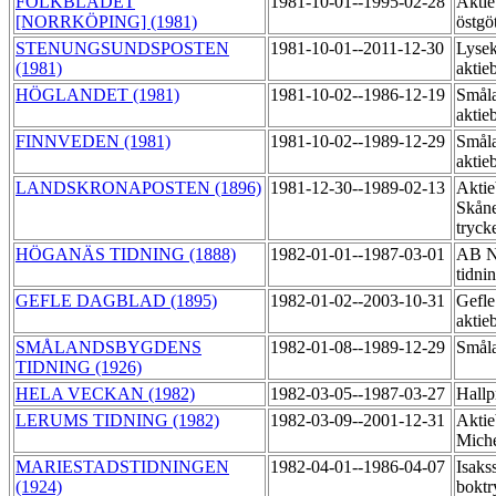
FOLKBLADET
1981-10-01--1995-02-28
Aktie
[NORRKÖPING] (1981)
östgö
STENUNGSUNDSPOSTEN
1981-10-01--2011-12-30
Lysek
(1981)
aktie
HÖGLANDET (1981)
1981-10-02--1986-12-19
Småla
aktie
FINNVEDEN (1981)
1981-10-02--1989-12-29
Småla
aktie
LANDSKRONAPOSTEN (1896)
1981-12-30--1989-02-13
Aktie
Skåne
tryck
HÖGANÄS TIDNING (1888)
1982-01-01--1987-03-01
AB N
tidni
GEFLE DAGBLAD (1895)
1982-01-02--2003-10-31
Gefle
aktie
SMÅLANDSBYGDENS
1982-01-08--1989-12-29
Småla
TIDNING (1926)
HELA VECKAN (1982)
1982-03-05--1987-03-27
Hallp
LERUMS TIDNING (1982)
1982-03-09--2001-12-31
Aktie
Miche
MARIESTADSTIDNINGEN
1982-04-01--1986-04-07
Isaks
(1924)
boktr