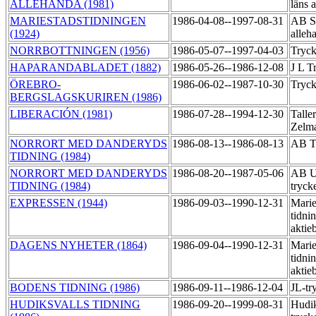
ALLEHANDA (1981)
läns 
MARIESTADSTIDNINGEN
1986-04-08--1997-08-31
AB Sk
(1924)
alleh
NORRBOTTNINGEN (1956)
1986-05-07--1997-04-03
Tryc
HAPARANDABLADET (1882)
1986-05-26--1986-12-08
J L T
ÖREBRO-
1986-06-02--1987-10-30
Tryck
BERGSLAGSKURIREN (1986)
LIBERACIÓN (1981)
1986-07-28--1994-12-30
Talle
Zelma
NORRORT MED DANDERYDS
1986-08-13--1986-08-13
AB T
TIDNING (1984)
NORRORT MED DANDERYDS
1986-08-20--1987-05-06
AB Up
TIDNING (1984)
tryck
EXPRESSEN (1944)
1986-09-03--1990-12-31
Marie
tidni
aktie
DAGENS NYHETER (1864)
1986-09-04--1990-12-31
Marie
tidni
aktie
BODENS TIDNING (1986)
1986-09-11--1986-12-04
JL-tr
HUDIKSVALLS TIDNING
1986-09-20--1999-08-31
Hudik