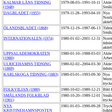
KALMAR LÄNS TIDNING
1979-08-03--1991-10-11
Aktie
(1948)
Smål
DAGBLADET (1955)
1979-11-28--1993-04-10
Nya
Norrl
aktie
ÖLANDSBLADET (1868)
1979-12-19--1987-06-13
Tidni
Smål
INTERNATIONALEN (1974)
1980-01-02--2001-12-31
Norrt
tidni
aktie
UPPSALADEMOKRATEN
1980-01-10--1988-03-03
Aktie
(1980)
Arbet
ULRICEHAMNS TIDNING
1980-02-02--2004-03-30
Aktie
(1869)
tidni
KARLSKOGA TIDNING (1883)
1980-03-01--1993-09-30
Nya
Werml
tryck
FOLKVILJAN (1980)
1980-10-02--1989-12-21
Bild 
SMÅLANDS FOLKBLAD
1980-10-20--1989-12-01
Småla
(1901)
tryck
NYA
1981-01-03--1990-09-28
Tryck
KRISTINEHAMNSPOSTEN
folkb