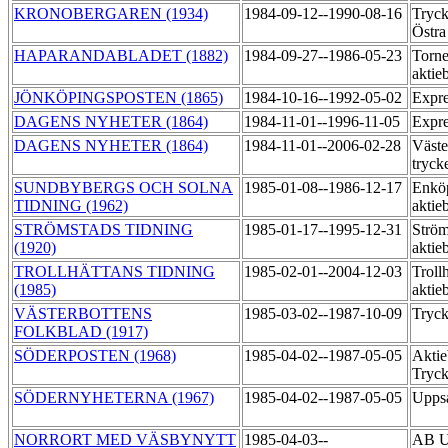
KRONOBERGAREN (1934)
1984-09-12--1990-08-16
Tryck
Östr
HAPARANDABLADET (1882)
1984-09-27--1986-05-23
Torne
aktie
JÖNKÖPINGSPOSTEN (1865)
1984-10-16--1992-05-02
Expr
DAGENS NYHETER (1864)
1984-11-01--1996-11-05
Expre
DAGENS NYHETER (1864)
1984-11-01--2006-02-28
Väste
tryck
SUNDBYBERGS OCH SOLNA
1985-01-08--1986-12-17
Enköp
TIDNING (1962)
aktie
STRÖMSTADS TIDNING
1985-01-17--1995-12-31
Ström
(1920)
aktie
TROLLHÄTTANS TIDNING
1985-02-01--2004-12-03
Trollh
(1985)
aktie
VÄSTERBOTTENS
1985-03-02--1987-10-09
Tryck
FOLKBLAD (1917)
SÖDERPOSTEN (1968)
1985-04-02--1987-05-05
Aktie
Tryc
SÖDERNYHETERNA (1967)
1985-04-02--1987-05-05
Uppsa
NORRORT MED VÄSBYNYTT
1985-04-03--
AB Up