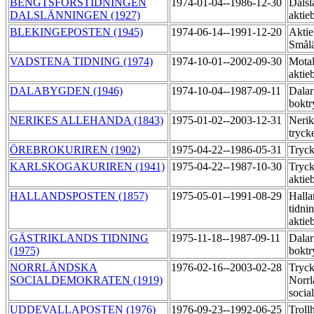
BENGTSFORSTIDNINGEN
1974-01-04--1986-12-30
Dalsl
DALSLÄNNINGEN (1927)
aktie
BLEKINGEPOSTEN (1945)
1974-06-14--1991-12-20
Aktie
Smål
VADSTENA TIDNING (1974)
1974-10-01--2002-09-30
Motal
aktie
DALABYGDEN (1946)
1974-10-04--1987-09-11
Dalar
boktr
NERIKES ALLEHANDA (1843)
1975-01-02--2003-12-31
Nerik
tryck
ÖREBROKURIREN (1902)
1975-04-22--1986-05-31
Tryck
KARLSKOGAKURIREN (1941)
1975-04-22--1987-10-30
Tryck
aktie
HALLANDSPOSTEN (1857)
1975-05-01--1991-08-29
Halla
tidni
aktie
GÄSTRIKLANDS TIDNING
1975-11-18--1987-09-11
Dalar
(1975)
boktr
NORRLÄNDSKA
1976-02-16--2003-02-28
Tryck
SOCIALDEMOKRATEN (1919)
Norrl
socia
UDDEVALLAPOSTEN (1976)
1976-09-23--1992-06-25
Trollh