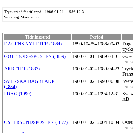
Tryckeri på för titlar på 1986-01-01- -1986-12-31
Sortering: Startdatum
Tidningstitel
Period
DAGENS NYHETER (1864)
1890-10-25--1986-09-03
Dagen
tryck
GÖTEBORGSPOSTEN (1859)
1900-01-01--1989-03-01
Göteb
tryck
ARBETET (1887)
1900-01-02--1989-04-23
Tryck
Fram
SVENSKA DAGBLADET
1900-01-02--1990-06-08
Svens
(1884)
tryck
I DAG (1990)
1900-01-02--1994-12-31
Sydsv
AB
ÖSTERSUNDSPOSTEN (1877)
1900-01-02--2004-10-04
Öster
tryck