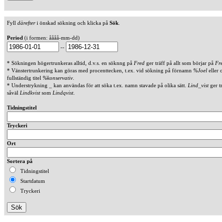
Fyll
därefter
i önskad sökning och klicka på
Sök
.
Period
(i formen: åååå-mm-dd)
--
* Sökningen högertrunkeras alltid, d.v.s. en söknng på
Fred
ger träff på allt som börjar på
Fr
* Vänstertrunkering kan göras med procenttecken, t.ex. vid sökning på förnamn
%Joel
eller 
fullständig titel
%konservativ
.
* Understrykning _ kan användas för att söka t.ex. namn stavade på olika sätt.
Lind_vist
ger t
såväl
Lindkvist
som
Lindqvist
.
Tidningstitel
Tryckeri
Ort
Sortera på
Tidningstitel
Startdatum
Tryckeri