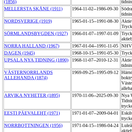
(1856)
tidni
MELLERSTA SKÅNE (1911)
1964-11-02--1986-09-30
Södra
tidni
NORDSVERIGE (1919)
1965-01-15--1991-08-30
Aktie
Tryck
SÖRMLANDSBYGDEN (1927)
1966-01-07--1997-01-09
Tryck
aktie
NORRA HALLAND (1967)
1967-01-04--1991-11-05
NHV:
DAGEN (1945)
1968-10-15--1991-05-30
Tryck
UPSALA NYA TIDNING (1890)
1968-11-07--2010-12-31
Aktie
tidni
VÄSTERNORRLANDS
1969-09-25--1995-09-12
Härn
ALLEHANDA (1874)
boktr
Väste
alleh
ARVIKA NYHETER (1895)
1970-11-06--2025-09-30
Nya 
Tidni
tryck
EESTI PÄEVALEHT (1971)
1971-01-07--2009-04-01
Eskil
tryck
NORRBOTTNINGEN (1956)
1971-04-15--1986-04-24
Luleå
aktie