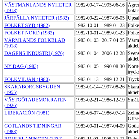
VÄSTMANLANDS NYHETER
1982-09-17--1995-06-16
Ågre
(1918)
boktr
JÄRFÄLLA NYHETER (1982)
1982-09-22--1987-05-05
Upsal
FOLKET SYD (1982)
1982-10-01--1989-01-23
Folk
FOLKET NORD (1982)
1982-10-01--1989-01-23
Folk
VÄRMLANDS FOLKBLAD
1983-01-03--2017-04-25
Värml
(1918)
aktie
DAGENS INDUSTRI (1976)
1983-01-04--2006-12-28
Svens
aktie
NY DAG (1983)
1983-01-05--1990-08-30
Norrt
tryck
FOLKVILJAN (1980)
1983-01-13--1989-12-21
Tryc
SKARABORGSBYGDEN
1983-01-14--1997-08-26
Skara
(1955)
aktie
VÄSTGÖTADEMOKRATEN
1983-02-21--1986-12-19
Småla
(1926)
LIBERACIÓN (1981)
1983-05-07--1986-07-14
Zelma
Offse
GOTLANDS TIDNINGAR
1983-09-01--1987-04-09
Gotla
(1983)
aktie
BOHUSLÄNINGEN (1878)
1983-11-03--1998-12-31
Bohu