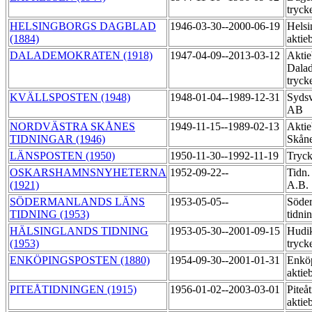
tryck
HELSINGBORGS DAGBLAD
1946-03-30--2000-06-19
Helsi
(1884)
aktie
DALADEMOKRATEN (1918)
1947-04-09--2013-03-12
Aktie
Dala
tryck
KVÄLLSPOSTEN (1948)
1948-01-04--1989-12-31
Sydsv
AB
NORDVÄSTRA SKÅNES
1949-11-15--1989-02-13
Aktie
TIDNINGAR (1946)
Skåne
LÄNSPOSTEN (1950)
1950-11-30--1992-11-19
Tryck
OSKARSHAMNSNYHETERNA
1952-09-22--
Tidn.
(1921)
A.B.
SÖDERMANLANDS LÄNS
1953-05-05--
Söder
TIDNING (1953)
tidni
HÄLSINGLANDS TIDNING
1953-05-30--2001-09-15
Hudik
(1953)
tryck
ENKÖPINGSPOSTEN (1880)
1954-09-30--2001-01-31
Enköp
aktie
PITEÅTIDNINGEN (1915)
1956-01-02--2003-03-01
Piteå
aktie