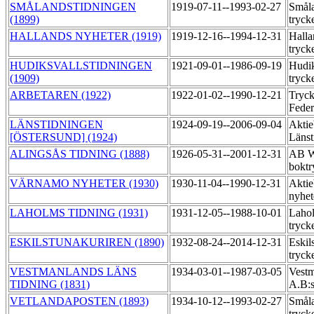
SMÅLANDSTIDNINGEN
1919-07-11--1993-02-27
Småla
(1899)
tryck
HALLANDS NYHETER (1919)
1919-12-16--1994-12-31
Halla
tryck
HUDIKSVALLSTIDNINGEN
1921-09-01--1986-09-19
Hudik
(1909)
tryck
ARBETAREN (1922)
1922-01-02--1990-12-21
Tryck
Feder
LÄNSTIDNINGEN
1924-09-19--2006-09-04
Aktie
[ÖSTERSUND] (1924)
Länst
ALINGSÅS TIDNING (1888)
1926-05-31--2001-12-31
AB Wi
boktr
VÄRNAMO NYHETER (1930)
1930-11-04--1990-12-31
Aktie
nyhet
LAHOLMS TIDNING (1931)
1931-12-05--1988-10-01
Lahol
tryck
ESKILSTUNAKURIREN (1890)
1932-08-24--2014-12-31
Eskil
tryck
VESTMANLANDS LÄNS
1934-03-01--1987-03-05
Vestm
TIDNING (1831)
A.B:s
VETLANDAPOSTEN (1893)
1934-10-12--1993-02-27
Småla
tryck