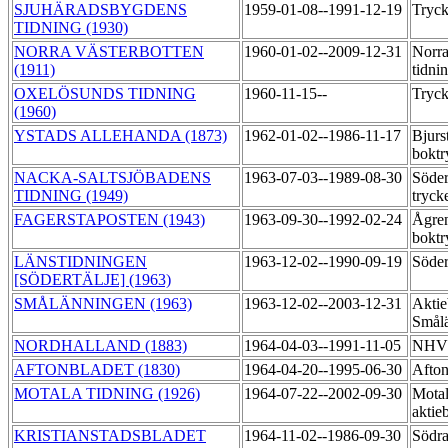
SJUHÄRADSBYGDENS
1959-01-08--1991-12-19
Tryck
TIDNING (1930)
NORRA VÄSTERBOTTEN
1960-01-02--2009-12-31
Norra
(1911)
tidni
OXELÖSUNDS TIDNING
1960-11-15--
Tryck
(1960)
YSTADS ALLEHANDA (1873)
1962-01-02--1986-11-17
Bjur
boktr
NACKA-SALTSJÖBADENS
1963-07-03--1989-08-30
Söder
TIDNING (1949)
tryck
FAGERSTAPOSTEN (1943)
1963-09-30--1992-02-24
Ågre
boktr
LÄNSTIDNINGEN
1963-12-02--1990-09-19
Söder
[SÖDERTÄLJE] (1963)
SMÅLÄNNINGEN (1963)
1963-12-02--2003-12-31
Aktie
Smålä
NORDHALLAND (1883)
1964-04-03--1991-11-05
NHV:
AFTONBLADET (1830)
1964-04-20--1995-06-30
Afton
MOTALA TIDNING (1926)
1964-07-22--2002-09-30
Motal
aktie
KRISTIANSTADSBLADET
1964-11-02--1986-09-30
Södra