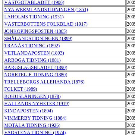
VÄSTGÖTABLADET (1906)
200
NYA WERMLANDSTIDNINGEN (1851)
200
LAHOLMS TIDNING (1931)
200
VÄSTERBOTTENS FOLKBLAD (1917)
200
JÖNKÖPINGSPOSTEN (1865)
200
SMÅLANDSTIDNINGEN (1899)
200
TRANÅS TIDNING (1892)
200
VETLANDAPOSTEN (1893)
200
ARBOGA TIDNING (1881)
200
BÄRGSLAGSBLADET (1890)
200
NORRTELJE TIDNING (1880)
200
TRELLEBORGS ALLEHANDA (1876)
200
FOLKET (1989)
200
BOHUSLÄNINGEN (1878)
200
HALLANDS NYHETER (1919)
200
KINDAPOSTEN (1894)
200
VIMMERBY TIDNING (1884)
200
MOTALA TIDNING (1926)
200
VADSTENA TIDNING (1974)
200