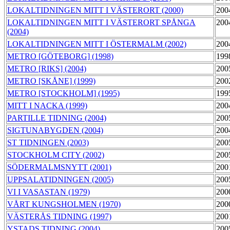
LOKALTIDNINGEN MITT I VÄSTERORT (2000)
200
LOKALTIDNINGEN MITT I VÄSTERORT SPÅNGA
200
(2004)
LOKALTIDNINGEN MITT I ÖSTERMALM (2002)
200
METRO [GÖTEBORG] (1998)
199
METRO [RIKS] (2004)
200
METRO [SKÅNE] (1999)
200
METRO [STOCKHOLM] (1995)
199
MITT I NACKA (1999)
200
PARTILLE TIDNING (2004)
200
SIGTUNABYGDEN (2004)
200
ST TIDNINGEN (2003)
200
STOCKHOLM CITY (2002)
200
SÖDERMALMSNYTT (2001)
200
UPPSALATIDNINGEN (2005)
200
VI I VASASTAN (1979)
200
VÅRT KUNGSHOLMEN (1970)
200
VÄSTERÅS TIDNING (1997)
200
YSTADS TIDNING (2004)
200