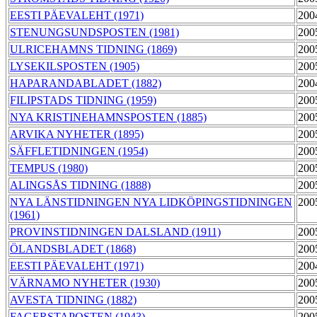
EESTI PÄEVALEHT (1971)
200
STENUNGSUNDSPOSTEN (1981)
200
ULRICEHAMNS TIDNING (1869)
200
LYSEKILSPOSTEN (1905)
200
HAPARANDABLADET (1882)
200
FILIPSTADS TIDNING (1959)
200
NYA KRISTINEHAMNSPOSTEN (1885)
200
ARVIKA NYHETER (1895)
200
SÄFFLETIDNINGEN (1954)
200
TEMPUS (1980)
200
ALINGSÅS TIDNING (1888)
200
NYA LÄNSTIDNINGEN NYA LIDKÖPINGSTIDNINGEN
200
(1961)
PROVINSTIDNINGEN DALSLAND (1911)
200
ÖLANDSBLADET (1868)
200
EESTI PÄEVALEHT (1971)
200
VÄRNAMO NYHETER (1930)
200
AVESTA TIDNING (1882)
200
FAGERSTAPOSTEN (1943)
200