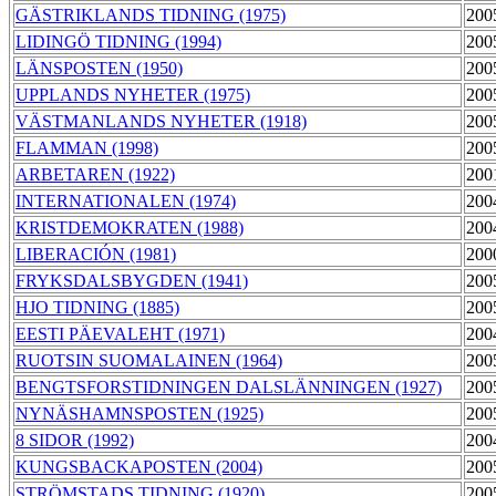
GÄSTRIKLANDS TIDNING (1975)
200
LIDINGÖ TIDNING (1994)
200
LÄNSPOSTEN (1950)
200
UPPLANDS NYHETER (1975)
200
VÄSTMANLANDS NYHETER (1918)
200
FLAMMAN (1998)
200
ARBETAREN (1922)
200
INTERNATIONALEN (1974)
200
KRISTDEMOKRATEN (1988)
200
LIBERACIÓN (1981)
200
FRYKSDALSBYGDEN (1941)
200
HJO TIDNING (1885)
200
EESTI PÄEVALEHT (1971)
200
RUOTSIN SUOMALAINEN (1964)
200
BENGTSFORSTIDNINGEN DALSLÄNNINGEN (1927)
200
NYNÄSHAMNSPOSTEN (1925)
200
8 SIDOR (1992)
200
KUNGSBACKAPOSTEN (2004)
200
STRÖMSTADS TIDNING (1920)
200