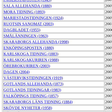
SALA ALLEHANDA (1880)
200
MORA TIDNING (1893)
200
MARIESTADSTIDNINGEN (1924)
200
RUOTSIN SANOMAT (2003)
200
DAGBLADET (1955)
200
SMÅLÄNNINGEN (1963)
200
SKARABORGS ALLEHANDA (1998)
200
ENKÖPINGSPOSTEN (1880)
200
KARLSKOGA TIDNING (1883)
200
KARLSKOGAKURIREN (1988)
200
ÖREBROKURIREN (2003)
200
DAGEN (2004)
200
VÄSTERVIKSTIDNINGEN (1919)
200
GOTLANDS ALLEHANDA (1873)
200
GOTLANDS TIDNINGAR (1983)
200
FALKÖPINGS TIDNING (1857)
200
SKARABORGS LÄNS TIDNING (1884)
200
SKÖVDE NYHETER (1958)
200