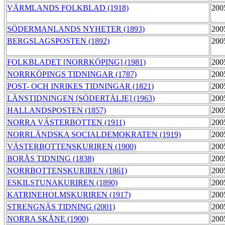
VÄRMLANDS FOLKBLAD (1918)
200
SÖDERMANLANDS NYHETER (1893)
200
BERGSLAGSPOSTEN (1892)
200
FOLKBLADET [NORRKÖPING] (1981)
200
NORRKÖPINGS TIDNINGAR (1787)
200
POST- OCH INRIKES TIDNINGAR (1821)
200
LÄNSTIDNINGEN [SÖDERTÄLJE] (1963)
200
HALLANDSPOSTEN (1857)
200
NORRA VÄSTERBOTTEN (1911)
200
NORRLÄNDSKA SOCIALDEMOKRATEN (1919)
200
VÄSTERBOTTENSKURIREN (1900)
200
BORÅS TIDNING (1838)
200
NORRBOTTENSKURIREN (1861)
200
ESKILSTUNAKURIREN (1890)
200
KATRINEHOLMSKURIREN (1917)
200
STRENGNÄS TIDNING (2001)
200
NORRA SKÅNE (1900)
200