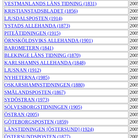
VESTMANLANDS LÄNS TIDNING (1831)
200
KRISTIANSTADSBLADET (1856)
200
LJUSDALSPOSTEN (1914)
200
YSTADS ALLEHANDA (1873)
200
PITEÅTIDNINGEN (1915)
200
ÖRNSKÖLDSVIKS ALLEHANDA (1901)
200
BAROMETERN (1841)
200
BLEKINGE LÄNS TIDNING (1870)
200
KARLSHAMNS ALLEHANDA (1848)
200
LJUSNAN (1912)
200
NYHETERNA (1985)
200
OSKARSHAMNSTIDNINGEN (1880)
200
SMÅLANDSPOSTEN (1867)
200
SYDÖSTRAN (1973)
200
SÖLVESBORGSTIDNINGEN (1905)
200
ÖSTRAN (2005)
200
GÖTEBORGSPOSTEN (1859)
200
LÄNSTIDNINGEN [ÖSTERSUND] (1924)
200
ÖSTERSUNDSPOSTEN (1877)
200