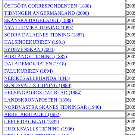
ÖSTGÖTA CORRESPONDENTEN (1838)
200
TIDNINGEN ÅNGERMANLAND (2000)
200
SKÅNSKA DAGBLADET (1888)
200
NYA LUDVIKA TIDNING (1993)
200
SÖDRA DALARNES TIDNING (1887)
200
HÄLSINGEKURIREN (1981)
200
SYDSVENSKAN (2004)
200
BORLÄNGE TIDNING (1885)
200
DALADEMOKRATEN (1918)
200
FALUKURIREN (1894)
200
NERIKES ALLEHANDA (1843)
200
SUNDSVALLS TIDNING (1880)
200
HELSINGBORGS DAGBLAD (1884)
200
LANDSKRONAPOSTEN (1896)
200
NORDVÄSTRA SKÅNES TIDNINGAR (1946)
200
ARBETARBLADET (1902)
200
GEFLE DAGBLAD (1895)
200
HUDIKSVALLS TIDNING (1986)
200