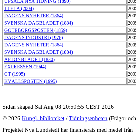
UPSALA NYA TIDNING (1890)
200
TTELA (2004)
200
DAGENS NYHETER (1864)
200
SVENSKA DAGBLADET (1884)
200
GÖTEBORGSPOSTEN (1859)
200
DAGENS INDUSTRI (1976)
200
DAGENS NYHETER (1864)
200
SVENSKA DAGBLADET (1884)
200
AFTONBLADET (1830)
200
EXPRESSEN (1944)
200
GT (1995)
200
KVÄLLSPOSTEN (1995)
200
Sidan skapad Sat Aug 08 20:50:55 CEST 2026
© 2026
Kungl. biblioteket
/
Tidningsenheten
(Frågor och
Projektet Nya Lundstedt har finansierats med medel från