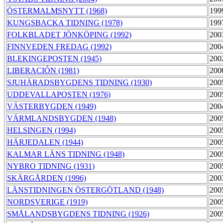
ÖSTERMALMSNYTT (1968)
199
KUNGSBACKA TIDNING (1978)
199
FOLKBLADET JÖNKÖPING (1992)
200
FINNVEDEN FREDAG (1992)
200
BLEKINGEPOSTEN (1945)
200
LIBERACIÓN (1981)
200
SJUHÄRADSBYGDENS TIDNING (1930)
200
UDDEVALLAPOSTEN (1976)
200
VÄSTERBYGDEN (1949)
200
VÄRMLANDSBYGDEN (1948)
200
HELSINGEN (1994)
200
HÄRJEDALEN (1944)
200
KALMAR LÄNS TIDNING (1948)
200
NYBRO TIDNING (1931)
200
SKÄRGÅRDEN (1996)
200
LÄNSTIDNINGEN ÖSTERGÖTLAND (1948)
200
NORDSVERIGE (1919)
200
SMÅLANDSBYGDENS TIDNING (1926)
200