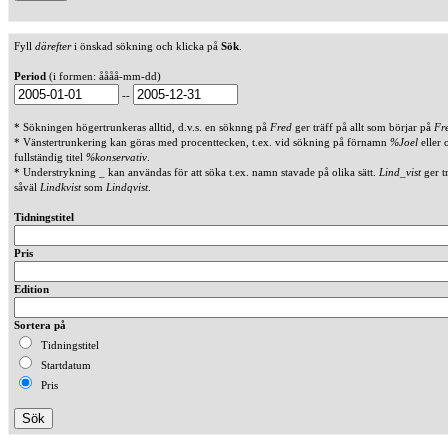
Fyll
därefter
i önskad sökning och klicka på
Sök
.
Period
(i formen: åååå-mm-dd)
--
* Sökningen högertrunkeras alltid, d.v.s. en söknng på
Fred
ger träff på allt som börjar på
Fr
* Vänstertrunkering kan göras med procenttecken, t.ex. vid sökning på förnamn
%Joel
eller 
fullständig titel
%konservativ
.
* Understrykning _ kan användas för att söka t.ex. namn stavade på olika sätt.
Lind_vist
ger t
såväl
Lindkvist
som
Lindqvist
.
Tidningstitel
Pris
Edition
Sortera på
Tidningstitel
Startdatum
Pris