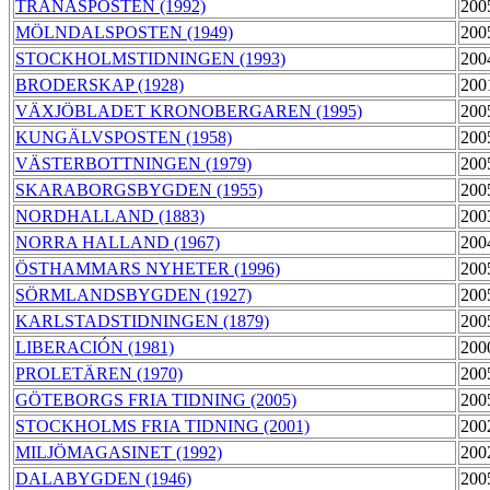
TRANÅSPOSTEN (1992)
200
MÖLNDALSPOSTEN (1949)
200
STOCKHOLMSTIDNINGEN (1993)
200
BRODERSKAP (1928)
200
VÄXJÖBLADET KRONOBERGAREN (1995)
200
KUNGÄLVSPOSTEN (1958)
200
VÄSTERBOTTNINGEN (1979)
200
SKARABORGSBYGDEN (1955)
200
NORDHALLAND (1883)
200
NORRA HALLAND (1967)
200
ÖSTHAMMARS NYHETER (1996)
200
SÖRMLANDSBYGDEN (1927)
200
KARLSTADSTIDNINGEN (1879)
200
LIBERACIÓN (1981)
200
PROLETÄREN (1970)
200
GÖTEBORGS FRIA TIDNING (2005)
200
STOCKHOLMS FRIA TIDNING (2001)
200
MILJÖMAGASINET (1992)
200
DALABYGDEN (1946)
200