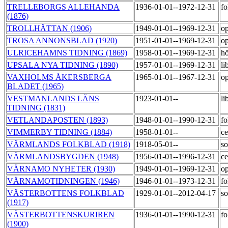
TRELLEBORGS ALLEHANDA
1936-01-01--1972-12-31
fo
(1876)
TROLLHÄTTAN (1906)
1949-01-01--1969-12-31
op
TROSA ANNONSBLAD (1920)
1951-01-01--1969-12-31
op
ULRICEHAMNS TIDNING (1869)
1958-01-01--1969-12-31
h
UPSALA NYA TIDNING (1890)
1957-01-01--1969-12-31
li
VAXHOLMS ÅKERSBERGA
1965-01-01--1967-12-31
op
BLADET (1965)
VESTMANLANDS LÄNS
1923-01-01--
li
TIDNING (1831)
VETLANDAPOSTEN (1893)
1948-01-01--1990-12-31
fo
VIMMERBY TIDNING (1884)
1958-01-01--
ce
VÄRMLANDS FOLKBLAD (1918)
1918-05-01--
so
VÄRMLANDSBYGDEN (1948)
1956-01-01--1996-12-31
ce
VÄRNAMO NYHETER (1930)
1949-01-01--1969-12-31
op
VÄRNAMOTIDNINGEN (1946)
1946-01-01--1973-12-31
fo
VÄSTERBOTTENS FOLKBLAD
1929-01-01--2012-04-17
so
(1917)
VÄSTERBOTTENSKURIREN
1936-01-01--1990-12-31
fo
(1900)