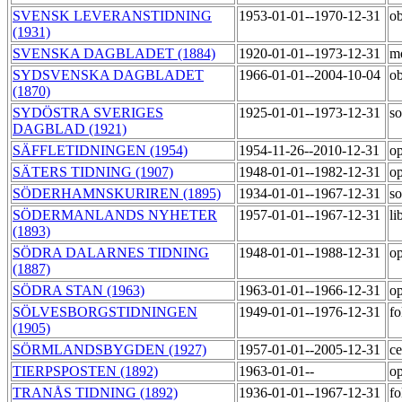
SVENSK LEVERANSTIDNING
1953-01-01--1970-12-31
o
(1931)
SVENSKA DAGBLADET (1884)
1920-01-01--1973-12-31
m
SYDSVENSKA DAGBLADET
1966-01-01--2004-10-04
ob
(1870)
SYDÖSTRA SVERIGES
1925-01-01--1973-12-31
so
DAGBLAD (1921)
SÄFFLETIDNINGEN (1954)
1954-11-26--2010-12-31
op
SÄTERS TIDNING (1907)
1948-01-01--1982-12-31
op
SÖDERHAMNSKURIREN (1895)
1934-01-01--1967-12-31
so
SÖDERMANLANDS NYHETER
1957-01-01--1967-12-31
li
(1893)
SÖDRA DALARNES TIDNING
1948-01-01--1988-12-31
op
(1887)
SÖDRA STAN (1963)
1963-01-01--1966-12-31
op
SÖLVESBORGSTIDNINGEN
1949-01-01--1976-12-31
fo
(1905)
SÖRMLANDSBYGDEN (1927)
1957-01-01--2005-12-31
ce
TIERPSPOSTEN (1892)
1963-01-01--
op
TRANÅS TIDNING (1892)
1936-01-01--1967-12-31
fo