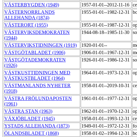
VÄSTERBYGDEN (1949)
1957-01-01--2012-11-16
ce
VÄSTERNORRLANDS
1955-01-01--1982-12-31
bo
ALLEHANDA (1874)
VÄSTERORT (1955)
1955-01-01--1987-12-31
op
VÄSTERVIKSDEMOKRATEN
1944-08-18--1985-11-30
so
(1944)
VÄSTERVIKSTIDNINGEN (1919)
1920-01-01--
m
VÄSTGÖTABLADET (1906)
1906-01-01--1967-12-31
m
VÄSTGÖTADEMOKRATEN
1926-01-01--1986-12-31
so
(1926)
VÄSTKUSTTIDNINGEN MED
1964-01-01--1973-12-31
op
VÄSTKUSTBLADET (1964)
VÄSTMANLANDS NYHETER
1958-01-01--2019-10-31
ce
(1918)
VÄSTRA FRÖLUNDAPOSTEN
1961-01-01--1977-12-31
op
(1961)
VÄSTRA STAN (1963)
1962-01-01--1970-12-31
op
VÄXJÖBLADET (1945)
1958-01-01--1993-12-31
ce
YSTADS ALLEHANDA (1873)
1949-01-01--1972-12-31
fo
ÖLANDSBLADET (1868)
1958-01-02--1994-12-31
bo