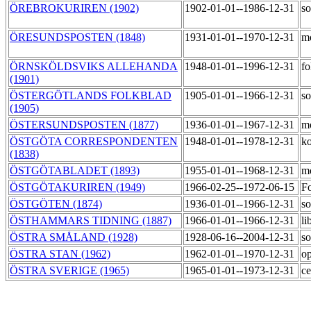
ÖREBROKURIREN (1902)
1902-01-01--1986-12-31
so
ÖRESUNDSPOSTEN (1848)
1931-01-01--1970-12-31
m
ÖRNSKÖLDSVIKS ALLEHANDA
1948-01-01--1996-12-31
fo
(1901)
ÖSTERGÖTLANDS FOLKBLAD
1905-01-01--1966-12-31
so
(1905)
ÖSTERSUNDSPOSTEN (1877)
1936-01-01--1967-12-31
m
ÖSTGÖTA CORRESPONDENTEN
1948-01-01--1978-12-31
ko
(1838)
ÖSTGÖTABLADET (1893)
1955-01-01--1968-12-31
m
ÖSTGÖTAKURIREN (1949)
1966-02-25--1972-06-15
Fo
ÖSTGÖTEN (1874)
1936-01-01--1966-12-31
so
ÖSTHAMMARS TIDNING (1887)
1966-01-01--1966-12-31
li
ÖSTRA SMÅLAND (1928)
1928-06-16--2004-12-31
so
ÖSTRA STAN (1962)
1962-01-01--1970-12-31
op
ÖSTRA SVERIGE (1965)
1965-01-01--1973-12-31
ce