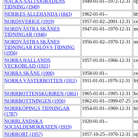
NACKA-SALTSJÖBADENS
1949-01-01--1972-12-31
op
TIDNING (1949)
NERIKES ALLEHANDA (1843)
1962-01-01--
li
NORDSVERIGE (1919)
1957-01-02--2001-12-31
ce
NORDVÄSTRA SKÅNES
1947-01-01--1970-12-31
m
TIDNINGAR (1946)
NORDVÄSTRA SKÅNES
1956-01-02--1970-12-31
m
TIDNINGAR ESLÖVS TIDNING
(1956)
NORRA HALLANDS
1957-01-01--1966-12-31
ce
VECKOBLAD (1921)
NORRA SKÅNE (1900)
1958-01-01--
ce
NORRA VÄSTERBOTTEN (1911)
1911-01-01--1979-12-31
fr
NORRBOTTENSKURIREN (1861)
1965-01-01--1995-12-31
bo
NORRBOTTNINGEN (1956)
1962-01-01--1999-07-25
ce
NORRKÖPINGS TIDNINGAR
1954-01-01--1969-12-31
h
(1787)
NORRLÄNDSKA
1920-01-01--
so
SOCIALDEMOKRATEN (1919)
NORRORT (1957)
1957-10-25--1970-12-31
op