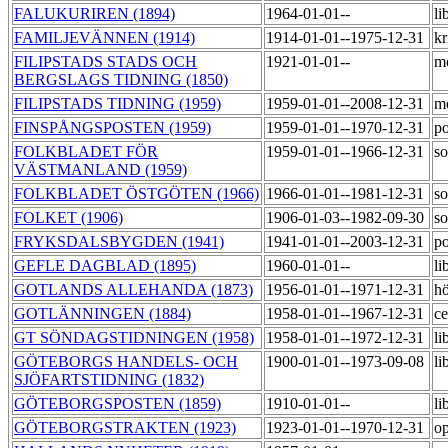
FALUKURIREN (1894)
1964-01-01--
li
FAMILJEVÄNNEN (1914)
1914-01-01--1975-12-31
kr
FILIPSTADS STADS OCH
1921-01-01--
m
BERGSLAGS TIDNING (1850)
FILIPSTADS TIDNING (1959)
1959-01-01--2008-12-31
m
FINSPÅNGSPOSTEN (1959)
1959-01-01--1970-12-31
po
FOLKBLADET FÖR
1959-01-01--1966-12-31
so
VÄSTMANLAND (1959)
FOLKBLADET ÖSTGÖTEN (1966)
1966-01-01--1981-12-31
so
FOLKET (1906)
1906-01-03--1982-09-30
so
FRYKSDALSBYGDEN (1941)
1941-01-01--2003-12-31
po
GEFLE DAGBLAD (1895)
1960-01-01--
li
GOTLANDS ALLEHANDA (1873)
1956-01-01--1971-12-31
h
GOTLÄNNINGEN (1884)
1958-01-01--1967-12-31
ce
GT SÖNDAGSTIDNINGEN (1958)
1958-01-01--1972-12-31
li
GÖTEBORGS HANDELS- OCH
1900-01-01--1973-09-08
li
SJÖFARTSTIDNING (1832)
GÖTEBORGSPOSTEN (1859)
1910-01-01--
li
GÖTEBORGSTRAKTEN (1923)
1923-01-01--1970-12-31
op