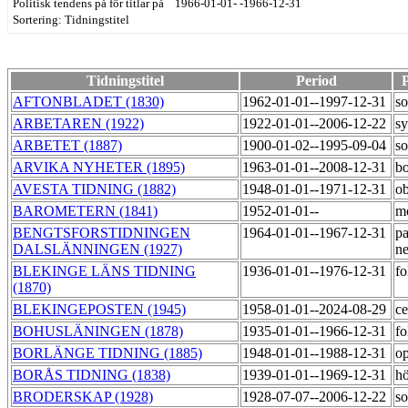
Politisk tendens på för titlar på 1966-01-01- -1966-12-31
Sortering: Tidningstitel
Tidningstitel
Period
P
AFTONBLADET (1830)
1962-01-01--1997-12-31
so
ARBETAREN (1922)
1922-01-01--2006-12-22
sy
ARBETET (1887)
1900-01-02--1995-09-04
so
ARVIKA NYHETER (1895)
1963-01-01--2008-12-31
bo
AVESTA TIDNING (1882)
1948-01-01--1971-12-31
o
BAROMETERN (1841)
1952-01-01--
m
BENGTSFORSTIDNINGEN
1964-01-01--1967-12-31
pa
DALSLÄNNINGEN (1927)
ne
BLEKINGE LÄNS TIDNING
1936-01-01--1976-12-31
fo
(1870)
BLEKINGEPOSTEN (1945)
1958-01-01--2024-08-29
ce
BOHUSLÄNINGEN (1878)
1935-01-01--1966-12-31
fo
BORLÄNGE TIDNING (1885)
1948-01-01--1988-12-31
op
BORÅS TIDNING (1838)
1939-01-01--1969-12-31
h
BRODERSKAP (1928)
1928-07-07--2006-12-22
so