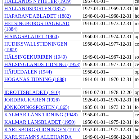
HALLANDS NYHETER (1919)
1957-01-01--
ce
HALLANDSPOSTEN (1857)
1927-01-01--1969-12-31
li
HAPARANDABLADET (1882)
1948-01-01--1968-12-31
h
HELSINGBORGS DAGBLAD
1916-01-01--1973-12-31
m
(1884)
HISINGSBLADET (1960)
1960-01-01--1974-12-31
op
HUDIKSVALLSTIDNINGEN
1958-01-01--1977-12-31
ce
(1909)
HÄLSINGEKURIREN (1949)
1949-01-01--1967-12-31
so
HÄLSINGLANDS TIDNING (1953)
1958-01-01--1977-12-31
ce
HÄRJEDALEN (1944)
1958-01-01--
op
HÖGANÄS TIDNING (1888)
1914-01-01--1970-12-31
m
IDROTTSBLADET (1910)
1910-07-01--1978-12-20
op
JORDBRUKAREN (1926)
1926-01-01--1970-12-31
fr
JÖNKÖPINGSPOSTEN (1865)
1935-01-01--1973-12-31
fo
KALMAR LÄNS TIDNING (1948)
1958-01-01--
ce
KALMAR LÄNSBLADET (1950)
1950-01-01--1975-12-31
fo
KARLSBORGSTIDNINGEN (1915)
1952-01-01--1972-12-31
h
KARLSHAMNS ALLEHANDA
1949-01-01--1968-12-31
hö