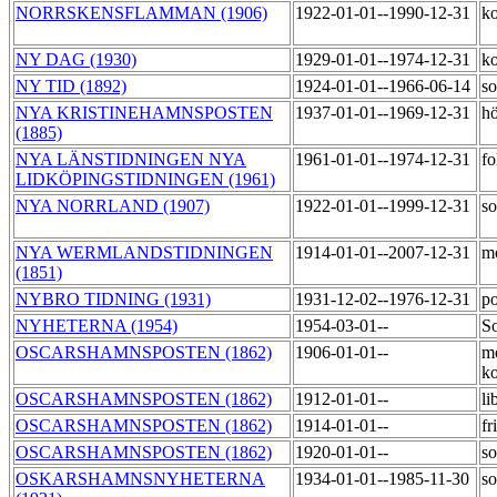
NORRSKENSFLAMMAN (1906)
1922-01-01--1990-12-31
k
NY DAG (1930)
1929-01-01--1974-12-31
k
NY TID (1892)
1924-01-01--1966-06-14
so
NYA KRISTINEHAMNSPOSTEN
1937-01-01--1969-12-31
h
(1885)
NYA LÄNSTIDNINGEN NYA
1961-01-01--1974-12-31
fo
LIDKÖPINGSTIDNINGEN (1961)
NYA NORRLAND (1907)
1922-01-01--1999-12-31
so
NYA WERMLANDSTIDNINGEN
1914-01-01--2007-12-31
m
(1851)
NYBRO TIDNING (1931)
1931-12-02--1976-12-31
po
NYHETERNA (1954)
1954-03-01--
S
OSCARSHAMNSPOSTEN (1862)
1906-01-01--
m
ko
OSCARSHAMNSPOSTEN (1862)
1912-01-01--
li
OSCARSHAMNSPOSTEN (1862)
1914-01-01--
fr
OSCARSHAMNSPOSTEN (1862)
1920-01-01--
so
OSKARSHAMNSNYHETERNA
1934-01-01--1985-11-30
so