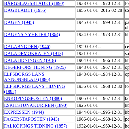
BÄRGSLAGSBLADET (1890)
1938-01-01--1970-12-31
fo
DAGBLADET (1955)
1955-01-01--2015-02-28
so
DAGEN (1945)
1945-01-01--1999-12-31
pa
o
DAGENS NYHETER (1864)
1924-01-01--1973-12-31
li
DALABYGDEN (1946)
1959-01-01--
ce
DALADEMOKRATEN (1918)
1921-01-01--
so
DALATIDNINGEN (1918)
1964-01-01--1966-12-31
li
DEGERFORS TIDNING (1925)
1948-01-01--1967-12-31
op
ELFSBORGS LÄNS
1948-01-01--1984-12-31
op
ANNONSBLAD (1886)
ELFSBORGS LÄNS TIDNING
1936-01-01--1968-12-30
fo
(1892)
ENKÖPINGSPOSTEN (1880)
1965-01-01--1967-12-31
bo
ESKILSTUNAKURIREN (1890)
1925-01-01--
li
EXPRESSEN (1944)
1944-01-01--1995-12-31
li
FAGERSTAPOSTEN (1943)
1966-01-01--1968-12-31
po
FALKÖPINGS TIDNING (1857)
1932-01-01--1969-12-31
h