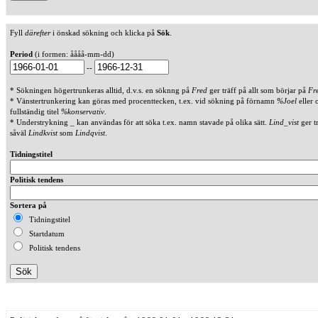
Fyll
därefter
i önskad sökning och klicka på
Sök
.
Period
(i formen: åååå-mm-dd)
--
* Sökningen högertrunkeras alltid, d.v.s. en söknng på
Fred
ger träff på allt som börjar på
Fr
* Vänstertrunkering kan göras med procenttecken, t.ex. vid sökning på förnamn
%Joel
eller 
fullständig titel
%konservativ
.
* Understrykning _ kan användas för att söka t.ex. namn stavade på olika sätt.
Lind_vist
ger t
såväl
Lindkvist
som
Lindqvist
.
Tidningstitel
Politisk tendens
Sortera på
Tidningstitel
Startdatum
Politisk tendens