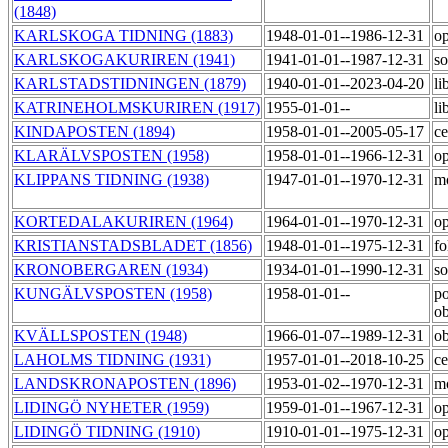
(1848)
KARLSKOGA TIDNING (1883)
1948-01-01--1986-12-31
op
KARLSKOGAKURIREN (1941)
1941-01-01--1987-12-31
so
KARLSTADSTIDNINGEN (1879)
1940-01-01--2023-04-20
li
KATRINEHOLMSKURIREN (1917)
1955-01-01--
li
KINDAPOSTEN (1894)
1958-01-01--2005-05-17
ce
KLARÄLVSPOSTEN (1958)
1958-01-01--1966-12-31
op
KLIPPANS TIDNING (1938)
1947-01-01--1970-12-31
m
KORTEDALAKURIREN (1964)
1964-01-01--1970-12-31
op
KRISTIANSTADSBLADET (1856)
1948-01-01--1975-12-31
fo
KRONOBERGAREN (1934)
1934-01-01--1990-12-31
so
KUNGÄLVSPOSTEN (1958)
1958-01-01--
po
o
KVÄLLSPOSTEN (1948)
1966-01-07--1989-12-31
ob
LAHOLMS TIDNING (1931)
1957-01-01--2018-10-25
ce
LANDSKRONAPOSTEN (1896)
1953-01-02--1970-12-31
m
LIDINGÖ NYHETER (1959)
1959-01-01--1967-12-31
op
LIDINGÖ TIDNING (1910)
1910-01-01--1975-12-31
op