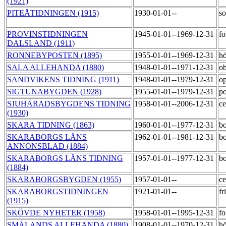
(1921)
PITEÅTIDNINGEN (1915)
1930-01-01--
so
PROVINSTIDNINGEN
1945-01-01--1969-12-31
fo
DALSLAND (1911)
RONNEBYPOSTEN (1895)
1955-01-01--1969-12-31
h
SALA ALLEHANDA (1880)
1948-01-01--1971-12-31
o
SANDVIKENS TIDNING (1911)
1948-01-01--1979-12-31
op
SIGTUNABYGDEN (1928)
1955-01-01--1979-12-31
po
SJUHÄRADSBYGDENS TIDNING
1958-01-01--2006-12-31
ce
(1930)
SKARA TIDNING (1863)
1960-01-01--1977-12-31
bo
SKARABORGS LÄNS
1962-01-01--1981-12-31
bo
ANNONSBLAD (1884)
SKARABORGS LÄNS TIDNING
1957-01-01--1977-12-31
bo
(1884)
SKARABORGSBYGDEN (1955)
1957-01-01--
ce
SKARABORGSTIDNINGEN
1921-01-01--
fr
(1915)
SKÖVDE NYHETER (1958)
1958-01-01--1995-12-31
fo
SMÅLANDS ALLEHANDA (1880)
1908-01-01--1970-12-31
hö