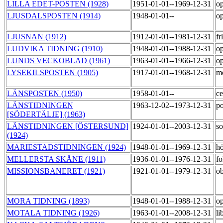
LILLA EDET-POSTEN (1928)
1951-01-01--1969-12-31
op
LJUSDALSPOSTEN (1914)
1948-01-01--
op
LJUSNAN (1912)
1912-01-01--1981-12-31
fr
LUDVIKA TIDNING (1910)
1948-01-01--1988-12-31
op
LUNDS VECKOBLAD (1961)
1963-01-01--1966-12-31
op
LYSEKILSPOSTEN (1905)
1917-01-01--1968-12-31
m
LÄNSPOSTEN (1950)
1958-01-01--
ce
LÄNSTIDNINGEN
1963-12-02--1973-12-31
po
[SÖDERTÄLJE] (1963)
LÄNSTIDNINGEN [ÖSTERSUND]
1924-01-01--2003-12-31
so
(1924)
MARIESTADSTIDNINGEN (1924)
1948-01-01--1969-12-31
h
MELLERSTA SKÅNE (1911)
1936-01-01--1976-12-31
fo
MISSIONSBANERET (1921)
1921-01-01--1979-12-31
o
MORA TIDNING (1893)
1948-01-01--1988-12-31
op
MOTALA TIDNING (1926)
1963-01-01--2008-12-31
li