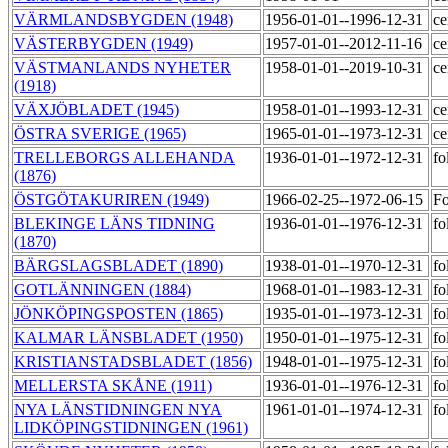
VÄRMLANDSBYGDEN (1948)
1956-01-01--1996-12-31
ce
VÄSTERBYGDEN (1949)
1957-01-01--2012-11-16
ce
VÄSTMANLANDS NYHETER
1958-01-01--2019-10-31
ce
(1918)
VÄXJÖBLADET (1945)
1958-01-01--1993-12-31
ce
ÖSTRA SVERIGE (1965)
1965-01-01--1973-12-31
ce
TRELLEBORGS ALLEHANDA
1936-01-01--1972-12-31
fo
(1876)
ÖSTGÖTAKURIREN (1949)
1966-02-25--1972-06-15
Fo
BLEKINGE LÄNS TIDNING
1936-01-01--1976-12-31
fo
(1870)
BÄRGSLAGSBLADET (1890)
1938-01-01--1970-12-31
fo
GOTLÄNNINGEN (1884)
1968-01-01--1983-12-31
fo
JÖNKÖPINGSPOSTEN (1865)
1935-01-01--1973-12-31
fo
KALMAR LÄNSBLADET (1950)
1950-01-01--1975-12-31
fo
KRISTIANSTADSBLADET (1856)
1948-01-01--1975-12-31
fo
MELLERSTA SKÅNE (1911)
1936-01-01--1976-12-31
fo
NYA LÄNSTIDNINGEN NYA
1961-01-01--1974-12-31
fo
LIDKÖPINGSTIDNINGEN (1961)