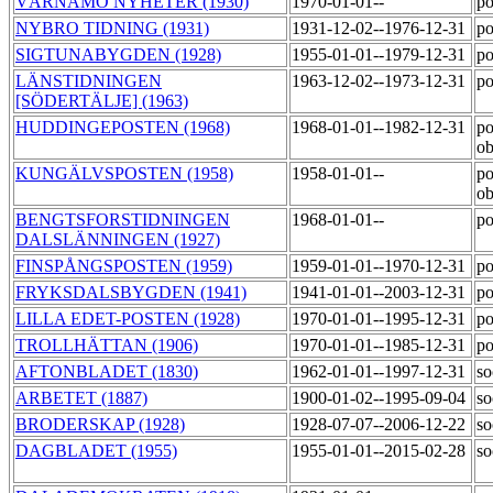
VÄRNAMO NYHETER (1930)
1970-01-01--
po
NYBRO TIDNING (1931)
1931-12-02--1976-12-31
po
SIGTUNABYGDEN (1928)
1955-01-01--1979-12-31
po
LÄNSTIDNINGEN
1963-12-02--1973-12-31
po
[SÖDERTÄLJE] (1963)
HUDDINGEPOSTEN (1968)
1968-01-01--1982-12-31
po
o
KUNGÄLVSPOSTEN (1958)
1958-01-01--
po
o
BENGTSFORSTIDNINGEN
1968-01-01--
po
DALSLÄNNINGEN (1927)
FINSPÅNGSPOSTEN (1959)
1959-01-01--1970-12-31
po
FRYKSDALSBYGDEN (1941)
1941-01-01--2003-12-31
po
LILLA EDET-POSTEN (1928)
1970-01-01--1995-12-31
po
TROLLHÄTTAN (1906)
1970-01-01--1985-12-31
po
AFTONBLADET (1830)
1962-01-01--1997-12-31
so
ARBETET (1887)
1900-01-02--1995-09-04
so
BRODERSKAP (1928)
1928-07-07--2006-12-22
so
DAGBLADET (1955)
1955-01-01--2015-02-28
so