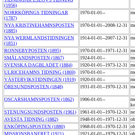
(1956)
NORRKÖPINGS TIDNINGAR
1970-01-01--
m
(1787)
NYA KRISTINEHAMNSPOSTEN
1970-01-01--2008-12-31
m
(1885)
NYA WERMLANDSTIDNINGEN
1914-01-01--2007-12-31
m
(1851)
RONNEBYPOSTEN (1895)
1970-01-01--1971-12-31
m
SMÅLANDSPOSTEN (1867)
1924-01-01--
m
SVENSKA DAGBLADET (1884)
1920-01-01--1973-12-31
m
ULRICEHAMNS TIDNING (1869)
1970-01-01--
m
VÄSTERVIKSTIDNINGEN (1919)
1920-01-01--
m
ÖRESUNDSPOSTEN (1848)
1931-01-01--1970-12-31
m
OSCARSHAMNSPOSTEN (1862)
1906-01-01--
mo
ko
STENUNGSUNDSPOSTEN (1961)
1961-01-01--1970-12-31
ne
AVESTA TIDNING (1882)
1948-01-01--1971-12-31
o
ENKÖPINGSPOSTEN (1880)
1968-01-01--1970-12-31
o
MISSIONSBANERET (1921)
1921-01-01--1979-12-31
o