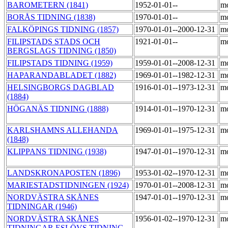
BAROMETERN (1841)
1952-01-01--
m
BORÅS TIDNING (1838)
1970-01-01--
m
FALKÖPINGS TIDNING (1857)
1970-01-01--2000-12-31
m
FILIPSTADS STADS OCH
1921-01-01--
m
BERGSLAGS TIDNING (1850)
FILIPSTADS TIDNING (1959)
1959-01-01--2008-12-31
m
HAPARANDABLADET (1882)
1969-01-01--1982-12-31
m
HELSINGBORGS DAGBLAD
1916-01-01--1973-12-31
m
(1884)
HÖGANÄS TIDNING (1888)
1914-01-01--1970-12-31
m
KARLSHAMNS ALLEHANDA
1969-01-01--1975-12-31
m
(1848)
KLIPPANS TIDNING (1938)
1947-01-01--1970-12-31
m
LANDSKRONAPOSTEN (1896)
1953-01-02--1970-12-31
m
MARIESTADSTIDNINGEN (1924)
1970-01-01--2008-12-31
m
NORDVÄSTRA SKÅNES
1947-01-01--1970-12-31
m
TIDNINGAR (1946)
NORDVÄSTRA SKÅNES
1956-01-02--1970-12-31
m
TIDNINGAR ESLÖVS TIDNING