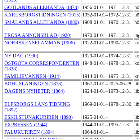
GOTLANDS ALLEHANDA (1873)
1956-01-01--1971-12-31
h
KARLSBORGSTIDNINGEN (1915)
1952-01-01--1972-12-31
h
SMÅLANDS ALLEHANDA (1880)
1908-01-01--1970-12-31
hö
TROSA ANNONSBLAD (1920)
1970-01-01--1971-12-31
in
NORRSKENSFLAMMAN (1906)
1922-01-01--1990-12-31
k
NY DAG (1930)
1929-01-01--1974-12-31
k
ÖSTGÖTA CORRESPONDENTEN
1948-01-01--1978-12-31
ko
(1838)
FAMILJEVÄNNEN (1914)
1914-01-01--1975-12-31
kr
BOHUSLÄNINGEN (1878)
1967-01-01--2025-06-28
li
DAGENS NYHETER (1864)
1924-01-01--1973-12-31
li
ELFSBORGS LÄNS TIDNING
1969-01-01--1978-12-30
li
(1892)
ESKILSTUNAKURIREN (1890)
1925-01-01--
li
EXPRESSEN (1944)
1944-01-01--1995-12-31
li
FALUKURIREN (1894)
1964-01-01--
li