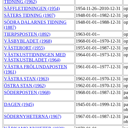
TIDNING (1962)
SÄFFLETIDNINGEN (1954)
1954-11-26--2010-12-31
op
SÄTERS TIDNING (1907)
1948-01-01--1982-12-31
op
SÖDRA DALARNES TIDNING
1948-01-01--1988-12-31
op
(1887)
TIERPSPOSTEN (1892)
1963-01-01--
op
VÄSBYBLADET (1968)
1968-01-01--1970-12-31
op
VÄSTERORT (1955)
1955-01-01--1987-12-31
op
VÄSTKUSTTIDNINGEN MED
1964-01-01--1973-12-31
op
VÄSTKUSTBLADET (1964)
VÄSTRA FRÖLUNDAPOSTEN
1961-01-01--1977-12-31
op
(1961)
VÄSTRA STAN (1963)
1962-01-01--1970-12-31
op
ÖSTRA STAN (1962)
1962-01-01--1970-12-31
op
SÖDERPOSTEN (1968)
1968-01-01--1987-12-31
pa
o
DAGEN (1945)
1945-01-01--1999-12-31
pa
o
SÖDERNYHETERNA (1967)
1967-01-01--1987-12-31
pa
o