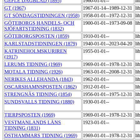
GEFLE DAGBLAD (1895)
1960-01-01--
li
GT (1967)
1967-01-14--1989-12-31
li
GT SÖNDAGSTIDNINGEN (1958)
1958-01-01--1972-12-31
li
GÖTEBORGS HANDELS- OCH
1900-01-01--1973-09-08
li
SJÖFARTSTIDNING (1832)
GÖTEBORGSPOSTEN (1859)
1910-01-01--
li
KARLSTADSTIDNINGEN (1879)
1940-01-01--2023-04-20
li
KATRINEHOLMSKURIREN
1955-01-01--
li
(1917)
LERUMS TIDNING (1969)
1969-01-01--1978-12-31
li
MOTALA TIDNING (1926)
1963-01-01--2008-12-31
li
NERIKES ALLEHANDA (1843)
1962-01-01--
li
OSCARSHAMNSPOSTEN (1862)
1912-01-01--
li
STRENGNÄS TIDNING (1854)
1956-01-01--1975-12-31
li
SUNDSVALLS TIDNING (1880)
1930-01-01--
li
TIERPSPOSTEN (1969)
1969-01-01--1978-12-31
li
VESTMANLANDS LÄNS
1923-01-01--
li
TIDNING (1831)
ÖSTHAMMARS TIDNING (1969)
1969-01-01--1978-12-31
li