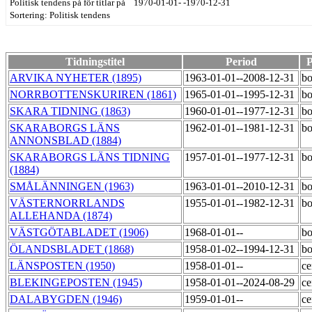
Politisk tendens på för titlar på 1970-01-01- -1970-12-31
Sortering: Politisk tendens
Tidningstitel
Period
P
ARVIKA NYHETER (1895)
1963-01-01--2008-12-31
bo
NORRBOTTENSKURIREN (1861)
1965-01-01--1995-12-31
bo
SKARA TIDNING (1863)
1960-01-01--1977-12-31
bo
SKARABORGS LÄNS
1962-01-01--1981-12-31
bo
ANNONSBLAD (1884)
SKARABORGS LÄNS TIDNING
1957-01-01--1977-12-31
bo
(1884)
SMÅLÄNNINGEN (1963)
1963-01-01--2010-12-31
bo
VÄSTERNORRLANDS
1955-01-01--1982-12-31
bo
ALLEHANDA (1874)
VÄSTGÖTABLADET (1906)
1968-01-01--
bo
ÖLANDSBLADET (1868)
1958-01-02--1994-12-31
bo
LÄNSPOSTEN (1950)
1958-01-01--
ce
BLEKINGEPOSTEN (1945)
1958-01-01--2024-08-29
ce
DALABYGDEN (1946)
1959-01-01--
ce