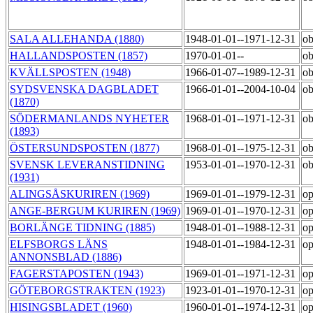
SALA ALLEHANDA (1880)
1948-01-01--1971-12-31
o
HALLANDSPOSTEN (1857)
1970-01-01--
ob
KVÄLLSPOSTEN (1948)
1966-01-07--1989-12-31
ob
SYDSVENSKA DAGBLADET
1966-01-01--2004-10-04
ob
(1870)
SÖDERMANLANDS NYHETER
1968-01-01--1971-12-31
ob
(1893)
ÖSTERSUNDSPOSTEN (1877)
1968-01-01--1975-12-31
ob
SVENSK LEVERANSTIDNING
1953-01-01--1970-12-31
o
(1931)
ALINGSÅSKURIREN (1969)
1969-01-01--1979-12-31
op
ANGE-BERGUM KURIREN (1969)
1969-01-01--1970-12-31
op
BORLÄNGE TIDNING (1885)
1948-01-01--1988-12-31
op
ELFSBORGS LÄNS
1948-01-01--1984-12-31
op
ANNONSBLAD (1886)
FAGERSTAPOSTEN (1943)
1969-01-01--1971-12-31
op
GÖTEBORGSTRAKTEN (1923)
1923-01-01--1970-12-31
op
HISINGSBLADET (1960)
1960-01-01--1974-12-31
op