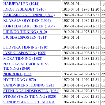
HÄRJEDALEN (1944)
1958-01-01--
op
IDROTTSBLADET (1910)
1910-07-01--1978-12-20
op
KARLSKOGA TIDNING (1883)
1948-01-01--1986-12-31
op
KLARÄLVSBYGDEN (1967)
1967-01-01--1985-12-31
op
KORTEDALAKURIREN (1964)
1964-01-01--1970-12-31
op
LIDINGÖ TIDNING (1910)
1910-01-01--1975-12-31
op
LJUSDALSPOSTEN (1914)
1948-01-01--
op
LUDVIKA TIDNING (1910)
1948-01-01--1988-12-31
op
LYSEKILSPOSTEN (1905)
1969-01-01--1996-12-31
op
MORA TIDNING (1893)
1948-01-01--1988-12-31
op
NACKA-SALTSJÖBADENS
1949-01-01--1972-12-31
op
TIDNING (1949)
NORRORT (1957)
1957-10-25--1970-12-31
op
NYTT I DAG (1970)
1970-01-01--1970-12-31
op
SANDVIKENS TIDNING (1911)
1948-01-01--1979-12-31
op
STENUNGSUNDSPOSTEN (1961)
1961-01-01--1970-12-31
op
STRÖMSTADS TIDNING (1920)
1934-01-01--2000-12-31
op
SUNDBYBERGS OCH SOLNA
1962-01-01--1975-12-31
op