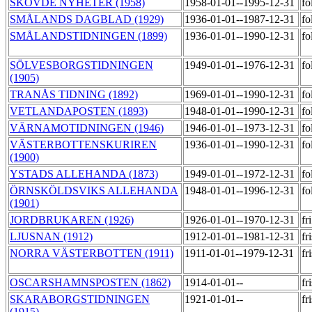
SKÖVDE NYHETER (1958)
1958-01-01--1995-12-31
fo
SMÅLANDS DAGBLAD (1929)
1936-01-01--1987-12-31
fo
SMÅLANDSTIDNINGEN (1899)
1936-01-01--1990-12-31
fo
SÖLVESBORGSTIDNINGEN
1949-01-01--1976-12-31
fo
(1905)
TRANÅS TIDNING (1892)
1969-01-01--1990-12-31
fo
VETLANDAPOSTEN (1893)
1948-01-01--1990-12-31
fo
VÄRNAMOTIDNINGEN (1946)
1946-01-01--1973-12-31
fo
VÄSTERBOTTENSKURIREN
1936-01-01--1990-12-31
fo
(1900)
YSTADS ALLEHANDA (1873)
1949-01-01--1972-12-31
fo
ÖRNSKÖLDSVIKS ALLEHANDA
1948-01-01--1996-12-31
fo
(1901)
JORDBRUKAREN (1926)
1926-01-01--1970-12-31
fr
LJUSNAN (1912)
1912-01-01--1981-12-31
fr
NORRA VÄSTERBOTTEN (1911)
1911-01-01--1979-12-31
fr
OSCARSHAMNSPOSTEN (1862)
1914-01-01--
fr
SKARABORGSTIDNINGEN
1921-01-01--
fr
(1915)