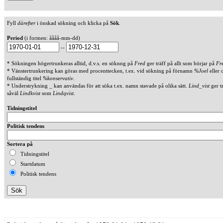
Fyll
därefter
i önskad sökning och klicka på
Sök
.
Period
(i formen: åååå-mm-dd)
--
* Sökningen högertrunkeras alltid, d.v.s. en söknng på
Fred
ger träff på allt som börjar på
Fr
* Vänstertrunkering kan göras med procenttecken, t.ex. vid sökning på förnamn
%Joel
eller 
fullständig titel
%konservativ
.
* Understrykning _ kan användas för att söka t.ex. namn stavade på olika sätt.
Lind_vist
ger t
såväl
Lindkvist
som
Lindqvist
.
Tidningstitel
Politisk tendens
Sortera på
Tidningstitel
Startdatum
Politisk tendens