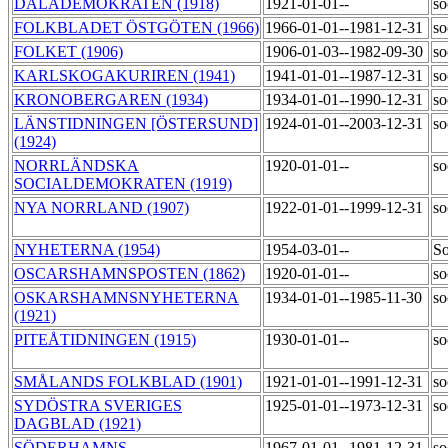
DALADEMOKRATEN (1918)
1921-01-01--
so
FOLKBLADET ÖSTGÖTEN (1966)
1966-01-01--1981-12-31
so
FOLKET (1906)
1906-01-03--1982-09-30
so
KARLSKOGAKURIREN (1941)
1941-01-01--1987-12-31
so
KRONOBERGAREN (1934)
1934-01-01--1990-12-31
so
LÄNSTIDNINGEN [ÖSTERSUND]
1924-01-01--2003-12-31
so
(1924)
NORRLÄNDSKA
1920-01-01--
so
SOCIALDEMOKRATEN (1919)
NYA NORRLAND (1907)
1922-01-01--1999-12-31
so
NYHETERNA (1954)
1954-03-01--
So
OSCARSHAMNSPOSTEN (1862)
1920-01-01--
so
OSKARSHAMNSNYHETERNA
1934-01-01--1985-11-30
so
(1921)
PITEÅTIDNINGEN (1915)
1930-01-01--
so
SMÅLANDS FOLKBLAD (1901)
1921-01-01--1991-12-31
so
SYDÖSTRA SVERIGES
1925-01-01--1973-12-31
so
DAGBLAD (1921)
SÖDERHAMNS-
1967-01-01--1981-12-31
so