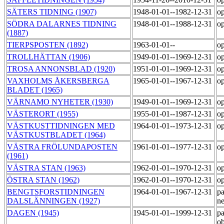
SÄTERS TIDNING (1907)
1948-01-01--1982-12-31
op
SÖDRA DALARNES TIDNING
1948-01-01--1988-12-31
op
(1887)
TIERPSPOSTEN (1892)
1963-01-01--
op
TROLLHÄTTAN (1906)
1949-01-01--1969-12-31
op
TROSA ANNONSBLAD (1920)
1951-01-01--1969-12-31
op
VAXHOLMS ÅKERSBERGA
1965-01-01--1967-12-31
op
BLADET (1965)
VÄRNAMO NYHETER (1930)
1949-01-01--1969-12-31
op
VÄSTERORT (1955)
1955-01-01--1987-12-31
op
VÄSTKUSTTIDNINGEN MED
1964-01-01--1973-12-31
op
VÄSTKUSTBLADET (1964)
VÄSTRA FRÖLUNDAPOSTEN
1961-01-01--1977-12-31
op
(1961)
VÄSTRA STAN (1963)
1962-01-01--1970-12-31
op
ÖSTRA STAN (1962)
1962-01-01--1970-12-31
op
BENGTSFORSTIDNINGEN
1964-01-01--1967-12-31
pa
DALSLÄNNINGEN (1927)
ne
DAGEN (1945)
1945-01-01--1999-12-31
pa
o