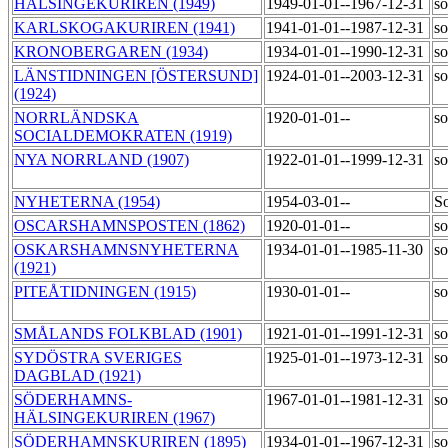
HÄLSINGEKURIREN (1949)
1949-01-01--1967-12-31
so
KARLSKOGAKURIREN (1941)
1941-01-01--1987-12-31
so
KRONOBERGAREN (1934)
1934-01-01--1990-12-31
so
LÄNSTIDNINGEN [ÖSTERSUND]
1924-01-01--2003-12-31
so
(1924)
NORRLÄNDSKA
1920-01-01--
so
SOCIALDEMOKRATEN (1919)
NYA NORRLAND (1907)
1922-01-01--1999-12-31
so
NYHETERNA (1954)
1954-03-01--
S
OSCARSHAMNSPOSTEN (1862)
1920-01-01--
so
OSKARSHAMNSNYHETERNA
1934-01-01--1985-11-30
so
(1921)
PITEÅTIDNINGEN (1915)
1930-01-01--
so
SMÅLANDS FOLKBLAD (1901)
1921-01-01--1991-12-31
so
SYDÖSTRA SVERIGES
1925-01-01--1973-12-31
so
DAGBLAD (1921)
SÖDERHAMNS-
1967-01-01--1981-12-31
so
HÄLSINGEKURIREN (1967)
SÖDERHAMNSKURIREN (1895)
1934-01-01--1967-12-31
so