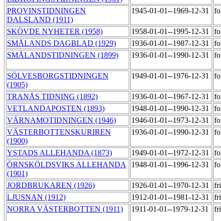
PROVINSTIDNINGEN
1945-01-01--1969-12-31
fo
DALSLAND (1911)
SKÖVDE NYHETER (1958)
1958-01-01--1995-12-31
fo
SMÅLANDS DAGBLAD (1929)
1936-01-01--1987-12-31
fo
SMÅLANDSTIDNINGEN (1899)
1936-01-01--1990-12-31
fo
SÖLVESBORGSTIDNINGEN
1949-01-01--1976-12-31
fo
(1905)
TRANÅS TIDNING (1892)
1936-01-01--1967-12-31
fo
VETLANDAPOSTEN (1893)
1948-01-01--1990-12-31
fo
VÄRNAMOTIDNINGEN (1946)
1946-01-01--1973-12-31
fo
VÄSTERBOTTENSKURIREN
1936-01-01--1990-12-31
fo
(1900)
YSTADS ALLEHANDA (1873)
1949-01-01--1972-12-31
fo
ÖRNSKÖLDSVIKS ALLEHANDA
1948-01-01--1996-12-31
fo
(1901)
JORDBRUKAREN (1926)
1926-01-01--1970-12-31
fr
LJUSNAN (1912)
1912-01-01--1981-12-31
fr
NORRA VÄSTERBOTTEN (1911)
1911-01-01--1979-12-31
fr