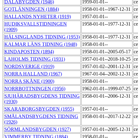
DALABYGDEN (1946)
1959-01-01--
ce
GOTLÄNNINGEN (1884)
1958-01-01--1967-12-31
ce
HALLANDS NYHETER (1919)
1957-01-01--
ce
HUDIKSVALLSTIDNINGEN
1958-01-01--1977-12-31
ce
(1909)
HÄLSINGLANDS TIDNING (1953)
1958-01-01--1977-12-31
ce
KALMAR LÄNS TIDNING (1948)
1958-01-01--
ce
KINDAPOSTEN (1894)
1958-01-01--2005-05-17
ce
LAHOLMS TIDNING (1931)
1957-01-01--2018-10-25
ce
NORDSVERIGE (1919)
1957-01-02--2001-12-31
ce
NORRA HALLAND (1967)
1967-01-04--2002-12-31
ce
NORRA SKÅNE (1900)
1958-01-01--
ce
NORRBOTTNINGEN (1956)
1962-01-01--1999-07-25
ce
SJUHÄRADSBYGDENS TIDNING
1958-01-01--2006-12-31
ce
(1930)
SKARABORGSBYGDEN (1955)
1957-01-01--
ce
SMÅLANDSBYGDENS TIDNING
1958-01-01--2017-12-22
ce
(1926)
SÖRMLANDSBYGDEN (1927)
1957-01-01--2005-12-31
ce
VIMMERBY TIDNING (1884)
1958-01-01--
ce