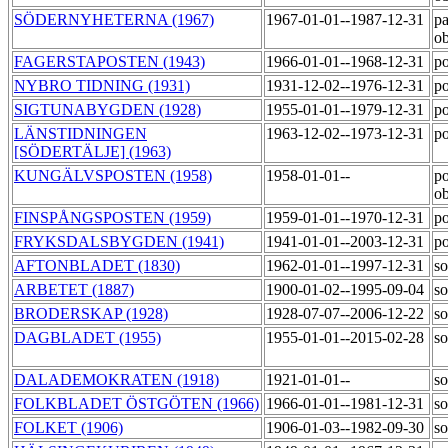
SÖDERNYHETERNA (1967)
1967-01-01--1987-12-31
pa
o
FAGERSTAPOSTEN (1943)
1966-01-01--1968-12-31
po
NYBRO TIDNING (1931)
1931-12-02--1976-12-31
po
SIGTUNABYGDEN (1928)
1955-01-01--1979-12-31
po
LÄNSTIDNINGEN
1963-12-02--1973-12-31
po
[SÖDERTÄLJE] (1963)
KUNGÄLVSPOSTEN (1958)
1958-01-01--
po
o
FINSPÅNGSPOSTEN (1959)
1959-01-01--1970-12-31
po
FRYKSDALSBYGDEN (1941)
1941-01-01--2003-12-31
po
AFTONBLADET (1830)
1962-01-01--1997-12-31
so
ARBETET (1887)
1900-01-02--1995-09-04
so
BRODERSKAP (1928)
1928-07-07--2006-12-22
so
DAGBLADET (1955)
1955-01-01--2015-02-28
so
DALADEMOKRATEN (1918)
1921-01-01--
so
FOLKBLADET ÖSTGÖTEN (1966)
1966-01-01--1981-12-31
so
FOLKET (1906)
1906-01-03--1982-09-30
so