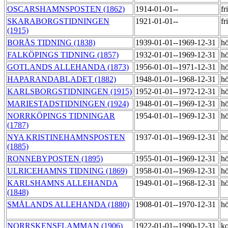
OSCARSHAMNSPOSTEN (1862)
1914-01-01--
fr
SKARABORGSTIDNINGEN
1921-01-01--
fr
(1915)
BORÅS TIDNING (1838)
1939-01-01--1969-12-31
h
FALKÖPINGS TIDNING (1857)
1932-01-01--1969-12-31
h
GOTLANDS ALLEHANDA (1873)
1956-01-01--1971-12-31
h
HAPARANDABLADET (1882)
1948-01-01--1968-12-31
h
KARLSBORGSTIDNINGEN (1915)
1952-01-01--1972-12-31
h
MARIESTADSTIDNINGEN (1924)
1948-01-01--1969-12-31
h
NORRKÖPINGS TIDNINGAR
1954-01-01--1969-12-31
h
(1787)
NYA KRISTINEHAMNSPOSTEN
1937-01-01--1969-12-31
h
(1885)
RONNEBYPOSTEN (1895)
1955-01-01--1969-12-31
h
ULRICEHAMNS TIDNING (1869)
1958-01-01--1969-12-31
h
KARLSHAMNS ALLEHANDA
1949-01-01--1968-12-31
hö
(1848)
SMÅLANDS ALLEHANDA (1880)
1908-01-01--1970-12-31
hö
NORRSKENSFLAMMAN (1906)
1922-01-01--1990-12-31
k