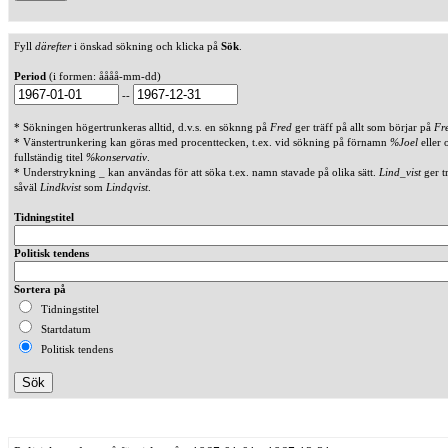
Fyll
därefter
i önskad sökning och klicka på
Sök
.
Period
(i formen: åååå-mm-dd)
--
* Sökningen högertrunkeras alltid, d.v.s. en söknng på
Fred
ger träff på allt som börjar på
Fr
* Vänstertrunkering kan göras med procenttecken, t.ex. vid sökning på förnamn
%Joel
eller 
fullständig titel
%konservativ
.
* Understrykning _ kan användas för att söka t.ex. namn stavade på olika sätt.
Lind_vist
ger t
såväl
Lindkvist
som
Lindqvist
.
Tidningstitel
Politisk tendens
Sortera på
Tidningstitel
Startdatum
Politisk tendens