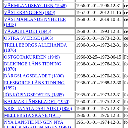
VÄRMLANDSBYGDEN (1948)
1956-01-01--1996-12-31
ce
VÄSTERBYGDEN (1949)
1957-01-01--2012-11-16
ce
VÄSTMANLANDS NYHETER
1958-01-01--2019-10-31
ce
(1918)
VÄXJÖBLADET (1945)
1958-01-01--1993-12-31
ce
ÖSTRA SVERIGE (1965)
1965-01-01--1973-12-31
ce
TRELLEBORGS ALLEHANDA
1936-01-01--1972-12-31
fo
(1876)
ÖSTGÖTAKURIREN (1949)
1966-02-25--1972-06-15
Fo
BLEKINGE LÄNS TIDNING
1936-01-01--1976-12-31
fo
(1870)
BÄRGSLAGSBLADET (1890)
1938-01-01--1970-12-31
fo
ELFSBORGS LÄNS TIDNING
1936-01-01--1968-12-30
fo
(1892)
JÖNKÖPINGSPOSTEN (1865)
1935-01-01--1973-12-31
fo
KALMAR LÄNSBLADET (1950)
1950-01-01--1975-12-31
fo
KRISTIANSTADSBLADET (1856)
1948-01-01--1975-12-31
fo
MELLERSTA SKÅNE (1911)
1936-01-01--1976-12-31
fo
NYA LÄNSTIDNINGEN NYA
1961-01-01--1974-12-31
fo
LIDKÖPINGSTIDNINGEN (1961)