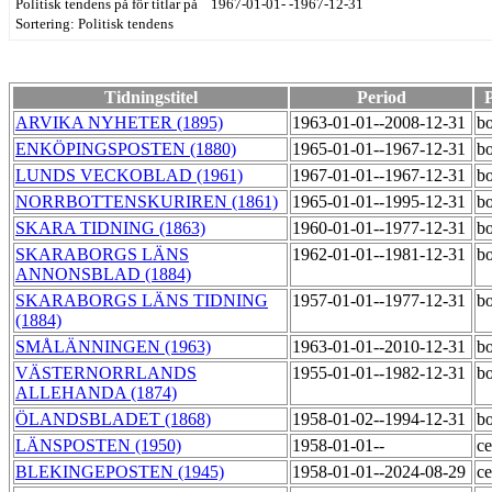
Politisk tendens på för titlar på 1967-01-01- -1967-12-31
Sortering: Politisk tendens
Tidningstitel
Period
P
ARVIKA NYHETER (1895)
1963-01-01--2008-12-31
bo
ENKÖPINGSPOSTEN (1880)
1965-01-01--1967-12-31
bo
LUNDS VECKOBLAD (1961)
1967-01-01--1967-12-31
bo
NORRBOTTENSKURIREN (1861)
1965-01-01--1995-12-31
bo
SKARA TIDNING (1863)
1960-01-01--1977-12-31
bo
SKARABORGS LÄNS
1962-01-01--1981-12-31
bo
ANNONSBLAD (1884)
SKARABORGS LÄNS TIDNING
1957-01-01--1977-12-31
bo
(1884)
SMÅLÄNNINGEN (1963)
1963-01-01--2010-12-31
bo
VÄSTERNORRLANDS
1955-01-01--1982-12-31
bo
ALLEHANDA (1874)
ÖLANDSBLADET (1868)
1958-01-02--1994-12-31
bo
LÄNSPOSTEN (1950)
1958-01-01--
ce
BLEKINGEPOSTEN (1945)
1958-01-01--2024-08-29
ce