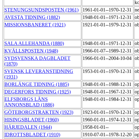
ko
STENUNGSUNDSPOSTEN (1961)
1961-01-01--1970-12-31
ne
AVESTA TIDNING (1882)
1948-01-01--1971-12-31
o
MISSIONSBANERET (1921)
1921-01-01--1979-12-31
o
SALA ALLEHANDA (1880)
1948-01-01--1971-12-31
o
KVÄLLSPOSTEN (1948)
1966-01-07--1989-12-31
ob
SYDSVENSKA DAGBLADET
1966-01-01--2004-10-04
ob
(1870)
SVENSK LEVERANSTIDNING
1953-01-01--1970-12-31
o
(1931)
BORLÄNGE TIDNING (1885)
1948-01-01--1988-12-31
op
DEGERFORS TIDNING (1925)
1948-01-01--1967-12-31
op
ELFSBORGS LÄNS
1948-01-01--1984-12-31
op
ANNONSBLAD (1886)
GÖTEBORGSTRAKTEN (1923)
1923-01-01--1970-12-31
op
HISINGSBLADET (1960)
1960-01-01--1974-12-31
op
HÄRJEDALEN (1944)
1958-01-01--
op
IDROTTSBLADET (1910)
1910-07-01--1978-12-20
op