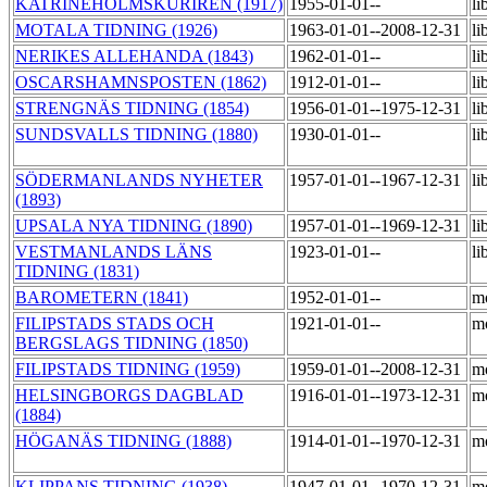
KATRINEHOLMSKURIREN (1917)
1955-01-01--
li
MOTALA TIDNING (1926)
1963-01-01--2008-12-31
li
NERIKES ALLEHANDA (1843)
1962-01-01--
li
OSCARSHAMNSPOSTEN (1862)
1912-01-01--
li
STRENGNÄS TIDNING (1854)
1956-01-01--1975-12-31
li
SUNDSVALLS TIDNING (1880)
1930-01-01--
li
SÖDERMANLANDS NYHETER
1957-01-01--1967-12-31
li
(1893)
UPSALA NYA TIDNING (1890)
1957-01-01--1969-12-31
li
VESTMANLANDS LÄNS
1923-01-01--
li
TIDNING (1831)
BAROMETERN (1841)
1952-01-01--
m
FILIPSTADS STADS OCH
1921-01-01--
m
BERGSLAGS TIDNING (1850)
FILIPSTADS TIDNING (1959)
1959-01-01--2008-12-31
m
HELSINGBORGS DAGBLAD
1916-01-01--1973-12-31
m
(1884)
HÖGANÄS TIDNING (1888)
1914-01-01--1970-12-31
m
KLIPPANS TIDNING (1938)
1947-01-01--1970-12-31
m