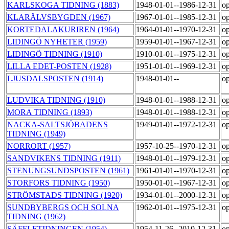
KARLSKOGA TIDNING (1883)
1948-01-01--1986-12-31
op
KLARÄLVSBYGDEN (1967)
1967-01-01--1985-12-31
op
KORTEDALAKURIREN (1964)
1964-01-01--1970-12-31
op
LIDINGÖ NYHETER (1959)
1959-01-01--1967-12-31
op
LIDINGÖ TIDNING (1910)
1910-01-01--1975-12-31
op
LILLA EDET-POSTEN (1928)
1951-01-01--1969-12-31
op
LJUSDALSPOSTEN (1914)
1948-01-01--
op
LUDVIKA TIDNING (1910)
1948-01-01--1988-12-31
op
MORA TIDNING (1893)
1948-01-01--1988-12-31
op
NACKA-SALTSJÖBADENS
1949-01-01--1972-12-31
op
TIDNING (1949)
NORRORT (1957)
1957-10-25--1970-12-31
op
SANDVIKENS TIDNING (1911)
1948-01-01--1979-12-31
op
STENUNGSUNDSPOSTEN (1961)
1961-01-01--1970-12-31
op
STORFORS TIDNING (1950)
1950-01-01--1967-12-31
op
STRÖMSTADS TIDNING (1920)
1934-01-01--2000-12-31
op
SUNDBYBERGS OCH SOLNA
1962-01-01--1975-12-31
op
TIDNING (1962)
SÄFFLETIDNINGEN (1954)
1954-11-26--2010-12-31
op