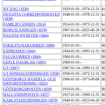
NY DAG (1930)
1929-01-01--1974-12-31
k
ÖSTGÖTA CORRESPONDENTEN
1948-01-01--1978-12-31
ko
(1838)
FAMILJEVÄNNEN (1914)
1914-01-01--1975-12-31
kr
BOHUSLÄNINGEN (1878)
1967-01-01--2025-06-28
li
DAGENS NYHETER (1864)
1924-01-01--1973-12-31
li
ESKILSTUNAKURIREN (1890)
1925-01-01--
li
EXPRESSEN (1944)
1944-01-01--1995-12-31
li
FALUKURIREN (1894)
1964-01-01--
li
GEFLE DAGBLAD (1895)
1960-01-01--
li
GT (1967)
1967-01-14--1989-12-31
li
GT SÖNDAGSTIDNINGEN (1958)
1958-01-01--1972-12-31
li
GÖTEBORGS HANDELS- OCH
1900-01-01--1973-09-08
li
SJÖFARTSTIDNING (1832)
GÖTEBORGSPOSTEN (1859)
1910-01-01--
li
HALLANDSPOSTEN (1857)
1927-01-01--1969-12-31
li
KARLSTADSTIDNINGEN (1879)
1940-01-01--2023-04-20
li