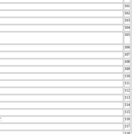
101
102
103
104
105
106
107
108
109
110
111
112
113
114
115
T
116
117
118