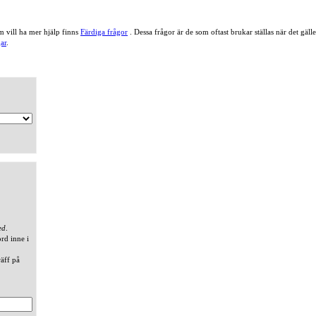
 vill ha mer hjälp finns
Färdiga frågor
. Dessa frågor är de som oftast brukar ställas när det gä
ar
.
ed
.
ord inne i
räff på