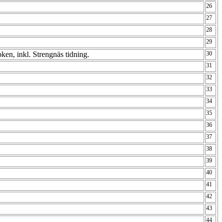
26
27
28
29
ken, inkl. Strengnäs tidning.
30
31
32
33
34
35
36
37
38
39
40
41
42
43
44