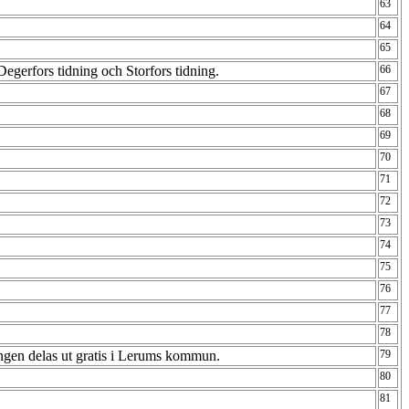
63
64
65
egerfors tidning och Storfors tidning.
66
67
68
69
70
71
72
73
74
75
76
77
78
ngen delas ut gratis i Lerums kommun.
79
80
81