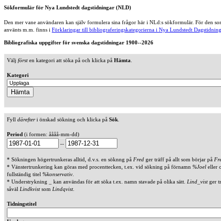
Sökformulär för Nya Lundstedt dagstidningar (NLD)
Den mer vane användaren kan själv formulera sina frågor här i NLd:s sökformulär. För den som
använts m.m. finns i
Förklaringar till bibliograferingskategorierna i Nya Lundstedt Dagstidning
Bibliografiska uppgifter för svenska dagstidningar 1900--2026
Välj
först
en kategori att söka på och klicka på
Hämta
.
Kategori
Fyll
därefter
i önskad sökning och klicka på
Sök
.
Period
(i formen: åååå-mm-dd)
--
* Sökningen högertrunkeras alltid, d.v.s. en söknng på
Fred
ger träff på allt som börjar på
Fr
* Vänstertrunkering kan göras med procenttecken, t.ex. vid sökning på förnamn
%Joel
eller 
fullständig titel
%konservativ
.
* Understrykning _ kan användas för att söka t.ex. namn stavade på olika sätt.
Lind_vist
ger t
såväl
Lindkvist
som
Lindqvist
.
Tidningstitel