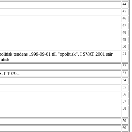
44
45
46
47
48
49
50
olitisk tendens 1999-09-01 till "opolitisk". I SVAT 2001 står
51
ratisk.
52
S-T 1979--
53
54
55
56
57
58
59
60