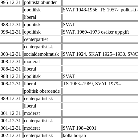
1995-12-31
politiskt obunden
opolitisk
SVAT 1948-1956, TS 1957-; politiskt 
liberal
1988-12-31
opolitisk
SVAT
1996-12-31
opolitisk
SVAT, 1969--1973 osäker uppgift
centerpartiet
centerpartistisk
2003-12-31
socialdemokratisk
SVAT 1924, SKAT 1925--1930, SVAT 
2008-12-31
moderat
1986-12-31
liberal
1988-12-31
opolitisk
SVAT
2008-12-31
liberal
TS 1963--1969, SVAT 1979--
politisk oberoende
1989-12-31
centerpartistisk
liberal
2001-12-31
moderat
2001-12-31
centerpartistisk
2001-12-31
moderat
SVAT 198--2001
2002-12-31
centerpartistisk
kolla början