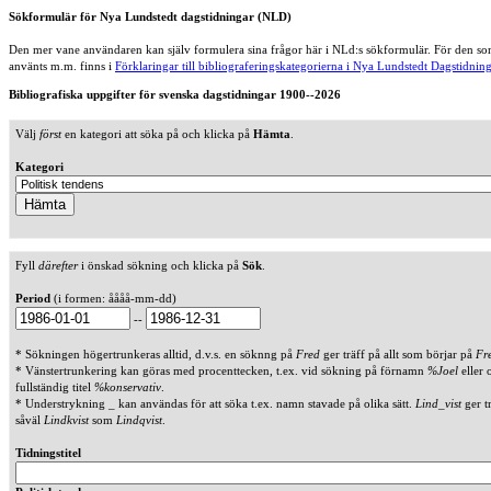
Sökformulär för Nya Lundstedt dagstidningar (NLD)
Den mer vane användaren kan själv formulera sina frågor här i NLd:s sökformulär. För den som
använts m.m. finns i
Förklaringar till bibliograferingskategorierna i Nya Lundstedt Dagstidning
Bibliografiska uppgifter för svenska dagstidningar 1900--2026
Välj
först
en kategori att söka på och klicka på
Hämta
.
Kategori
Fyll
därefter
i önskad sökning och klicka på
Sök
.
Period
(i formen: åååå-mm-dd)
--
* Sökningen högertrunkeras alltid, d.v.s. en söknng på
Fred
ger träff på allt som börjar på
Fr
* Vänstertrunkering kan göras med procenttecken, t.ex. vid sökning på förnamn
%Joel
eller 
fullständig titel
%konservativ
.
* Understrykning _ kan användas för att söka t.ex. namn stavade på olika sätt.
Lind_vist
ger t
såväl
Lindkvist
som
Lindqvist
.
Tidningstitel