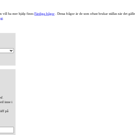
 vill ha mer hjälp finns
Färdiga frågor
. Dessa frågor är de som oftast brukar ställas när det gä
ar
.
ed
.
ord inne i
räff på