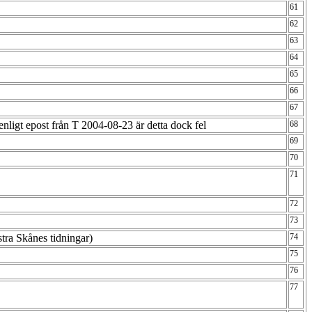
61
62
63
64
65
66
67
nligt epost från T 2004-08-23 är detta dock fel
68
69
70
71
72
73
tra Skånes tidningar)
74
75
76
77