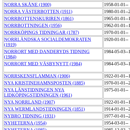
NORRA SKÅNE (1900)
1958-01-01--
NORRA VÄSTERBOTTEN (1911)
1980-01-01--
NORRBOTTENSKURIREN (1861)
1965-01-01--
NORRBOTTNINGEN (1956)
1962-01-01--
NORRKÖPINGS TIDNINGAR (1787)
1970-01-01--
NORRLÄNDSKA SOCIALDEMOKRATEN
1920-01-01--
(1919)
NORRORT MED DANDERYDS TIDNING
1984-05-03--
(1984)
NORRORT MED VÄSBYNYTT (1984)
1984-05-03--
NORRSKENSFLAMMAN (1906)
1922-01-01--
NYA KRISTINEHAMNSPOSTEN (1885)
1970-01-01--
NYA LÄNSTIDNINGEN NYA
1975-01-01--
LIDKÖPINGSTIDNINGEN (1961)
NYA NORRLAND (1907)
1922-01-01--
NYA WERMLANDSTIDNINGEN (1851)
1914-01-01--
NYBRO TIDNING (1931)
1977-01-01--
NYHETERNA (1954)
1954-03-01--
NYHETERNA (1985)
1985-12-02--