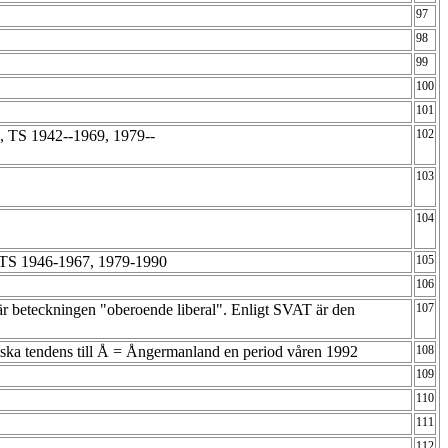
97
98
99
100
101
 TS 1942--1969, 1979--
102
103
104
TS 1946-1967, 1979-1990
105
106
r beteckningen "oberoende liberal". Enligt SVAT är den
107
iska tendens till Å = Ångermanland en period våren 1992
108
109
110
111
112