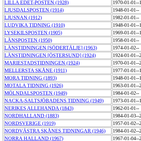
LILLA EDET-POSTEN (1928)
1970-01-01--
LJUSDALSPOSTEN (1914)
1948-01-01--
LJUSNAN (1912)
1982-01-01--
LUDVIKA TIDNING (1910)
1948-01-01--
LYSEKILSPOSTEN (1905)
1969-01-01--
LÄNSPOSTEN (1950)
1958-01-01--
LÄNSTIDNINGEN [SÖDERTÄLJE] (1963)
1974-01-02--
LÄNSTIDNINGEN [ÖSTERSUND] (1924)
1924-01-01--
MARIESTADSTIDNINGEN (1924)
1970-01-01--
MELLERSTA SKÅNE (1911)
1977-01-01--
MORA TIDNING (1893)
1948-01-01--
MOTALA TIDNING (1926)
1963-01-01--
MÖLNDALSPOSTEN (1949)
1984-01-02--
NACKA-SALTSJÖBADENS TIDNING (1949)
1973-01-01--
NERIKES ALLEHANDA (1843)
1962-01-01--
NORDHALLAND (1883)
1984-01-03--
NORDSVERIGE (1919)
1957-01-02--
NORDVÄSTRA SKÅNES TIDNINGAR (1946)
1984-01-02--
NORRA HALLAND (1967)
1967-01-04--