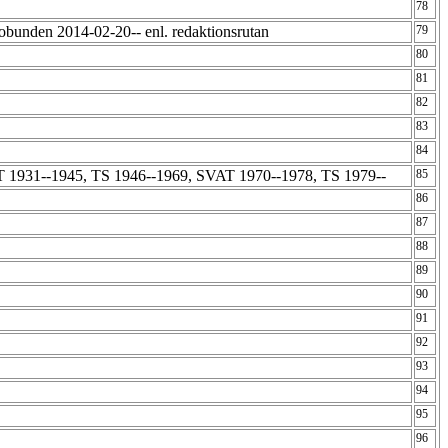
78
obunden 2014-02-20-- enl. redaktionsrutan
79
80
81
82
83
84
1931--1945, TS 1946--1969, SVAT 1970--1978, TS 1979--
85
86
87
88
89
90
91
92
93
94
95
96