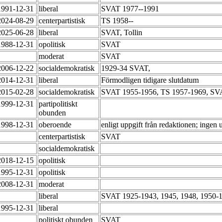
1991-12-31
liberal
SVAT 1977--1991
2024-08-29
centerpartistisk
TS 1958--
2025-06-28
liberal
SVAT, Tollin
1988-12-31
opolitisk
SVAT
moderat
SVAT
2006-12-22
socialdemokratisk
1929-34 SVAT,
2014-12-31
liberal
Förmodligen tidigare slutdatum
2015-02-28
socialdemokratisk
SVAT 1955-1956, TS 1957-1969, SV
1999-12-31
partipolitiskt
obunden
1998-12-31
oberoende
enligt uppgift från redaktionen; ingen 
centerpartistisk
SVAT
socialdemokratisk
2018-12-15
opolitisk
1995-12-31
opolitisk
2008-12-31
moderat
liberal
SVAT 1925-1943, 1945, 1948, 1950-
1995-12-31
liberal
politiskt obunden
SVAT