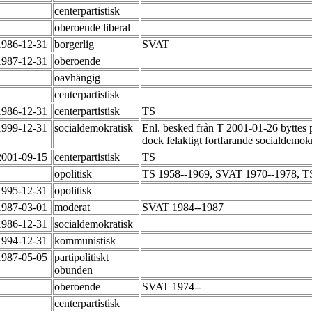
centerpartistisk
oberoende liberal
1986-12-31
borgerlig
SVAT
1987-12-31
oberoende
oavhängig
centerpartistisk
1986-12-31
centerpartistisk
TS
1999-12-31
socialdemokratisk
Enl. besked från T 2001-01-26 byttes p
dock felaktigt fortfarande socialdemok
2001-09-15
centerpartistisk
TS
opolitisk
TS 1958--1969, SVAT 1970--1978, T
1995-12-31
opolitisk
1987-03-01
moderat
SVAT 1984--1987
1986-12-31
socialdemokratisk
1994-12-31
kommunistisk
1987-05-05
partipolitiskt
obunden
oberoende
SVAT 1974--
centerpartistisk