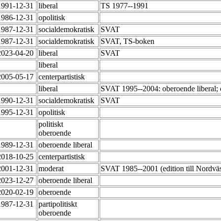
1991-12-31
liberal
TS 1977--1991
1986-12-31
opolitisk
1987-12-31
socialdemokratisk
SVAT
1987-12-31
socialdemokratisk
SVAT, TS-boken
2023-04-20
liberal
SVAT
liberal
2005-05-17
centerpartistisk
liberal
SVAT 1995--2004: oberoende liberal; e
1990-12-31
socialdemokratisk
SVAT
1995-12-31
opolitisk
politiskt
oberoende
1989-12-31
oberoende liberal
2018-10-25
centerpartistisk
2001-12-31
moderat
SVAT 1985--2001 (edition till Nordväs
2023-12-27
oberoende liberal
2020-02-19
oberoende
1987-12-31
partipolitiskt
oberoende