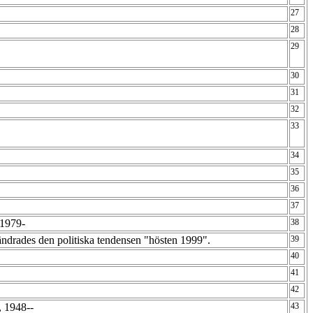
27
28
29
30
31
32
33
34
35
36
37
 1979-
38
 ändrades den politiska tendensen "hösten 1999".
39
40
41
42
, 1948--
43