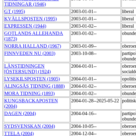
TIDNINGAR (1946)
GT (1995)
2003-01-01--
liberal
KVÄLLSPOSTEN (1995)
2003-01-01--
liberal
EXPRESSEN (1944)
2003-01-02--
liberal
GOTLANDS ALLEHANDA
2003-01-02--
obunde
(1873)
NORRA HALLAND (1967)
2003-01-09--
obero
FINNVEDEN NU (2003)
2003-10-08--
partipol
obund
LÄNSTIDNINGEN
2004-01-01--
oberoe
[ÖSTERSUND] (1924)
social
LYSEKILSPOSTEN (1905)
2004-01-01--
opoliti
ALINGSÅS TIDNING (1888)
2004-01-02--
oberoe
MORA TIDNING (1893)
2004-01-02--
obund
KUNGSBACKAPOSTEN
2004-01-28--2025-05-22
politi
(2004)
DAGEN (2004)
2004-04-16--
partipol
obund
SYDSVENSKAN (2004)
2004-10-05--
oberoe
TTELA (2004)
2004-12-04--
obero