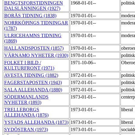
BENGTSFORSTIDNINGEN
1968-01-01--
politi
DALSLÄNNINGEN (1927)
BORÅS TIDNING (1838)
1970-01-01--
moder
NORRKÖPINGS TIDNINGAR
1970-01-01--
moder
(1787)
ULRICEHAMNS TIDNING
1970-01-01--
moder
(1869)
HALLANDSPOSTEN (1857)
1970-01-01--
oberoe
VÄRNAMO NYHETER (1930)
1970-01-01--
politisk
FOLKET I BILD /
1971-10-06--
Oberoe
KULTURFRONT (1971)
AVESTA TIDNING (1882)
1972-01-01--
politi
FAGERSTAPOSTEN (1943)
1972-01-01--
politi
SALA ALLEHANDA (1880)
1972-01-01--
politi
SÖDERMANLANDS
1973-01-01--
centerp
NYHETER (1893)
TRELLEBORGS
1973-01-01--
liberal
ALLEHANDA (1876)
YSTADS ALLEHANDA (1873)
1973-01-01--
liberal
SYDÖSTRAN (1973)
1973-01-01--
social