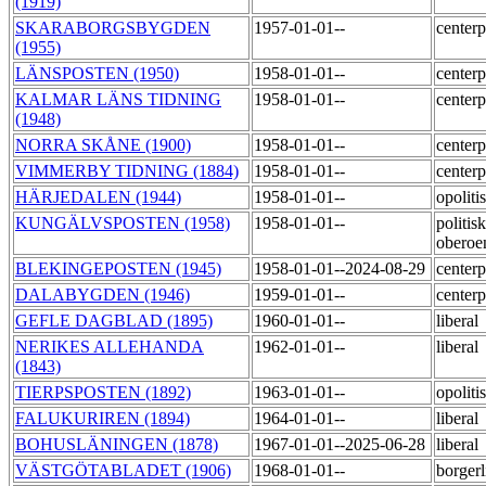
(1919)
SKARABORGSBYGDEN
1957-01-01--
centerp
(1955)
LÄNSPOSTEN (1950)
1958-01-01--
centerp
KALMAR LÄNS TIDNING
1958-01-01--
centerp
(1948)
NORRA SKÅNE (1900)
1958-01-01--
centerp
VIMMERBY TIDNING (1884)
1958-01-01--
centerp
HÄRJEDALEN (1944)
1958-01-01--
opoliti
KUNGÄLVSPOSTEN (1958)
1958-01-01--
politisk
obero
BLEKINGEPOSTEN (1945)
1958-01-01--2024-08-29
centerp
DALABYGDEN (1946)
1959-01-01--
centerp
GEFLE DAGBLAD (1895)
1960-01-01--
liberal
NERIKES ALLEHANDA
1962-01-01--
liberal
(1843)
TIERPSPOSTEN (1892)
1963-01-01--
opoliti
FALUKURIREN (1894)
1964-01-01--
liberal
BOHUSLÄNINGEN (1878)
1967-01-01--2025-06-28
liberal
VÄSTGÖTABLADET (1906)
1968-01-01--
borger