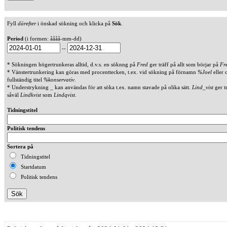
Fyll
därefter
i önskad sökning och klicka på
Sök
.
Period
(i formen: åååå-mm-dd)
--
* Sökningen högertrunkeras alltid, d.v.s. en söknng på
Fred
ger träff på allt som börjar på
Fr
* Vänstertrunkering kan göras med procenttecken, t.ex. vid sökning på förnamn
%Joel
eller 
fullständig titel
%konservativ
.
* Understrykning _ kan användas för att söka t.ex. namn stavade på olika sätt.
Lind_vist
ger t
såväl
Lindkvist
som
Lindqvist
.
Tidningstitel
Politisk tendens
Sortera på
Tidningstitel
Startdatum
Politisk tendens