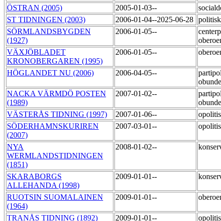
ÖSTRAN (2005)
2005-01-03--
social
ST TIDNINGEN (2003)
2006-01-04--2025-06-28
politi
SÖRMLANDSBYGDEN
2006-01-05--
centerp
(1927)
obero
VÄXJÖBLADET
2006-01-05--
obero
KRONOBERGAREN (1995)
HÖGLANDET NU (2006)
2006-04-05--
partipol
obund
NACKA VÄRMDÖ POSTEN
2007-01-02--
partipol
(1989)
obund
VÄSTERÅS TIDNING (1997)
2007-01-06--
opoliti
SÖDERHAMNSKURIREN
2007-03-01--
opoliti
(2007)
NYA
2008-01-02--
konser
WERMLANDSTIDNINGEN
(1851)
SKARABORGS
2009-01-01--
konser
ALLEHANDA (1998)
RUOTSIN SUOMALAINEN
2009-01-01--
obero
(1964)
TRANÅS TIDNING (1892)
2009-01-01--
opoliti