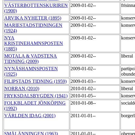
VÄSTERBOTTENSKURIREN
2009-01-02--
frisinn
(1900)
ARVIKA NYHETER (1895)
2009-01-02--
konser
MARIESTADSTIDNINGEN
2009-01-02--
konser
(1924)
NYA
2009-01-02--
konser
KRISTINEHAMNSPOSTEN
(1885)
MOTALA & VADSTENA
2009-01-02--
liberal
TIDNING (2009)
NYNÄSHAMNSPOSTEN
2009-01-02--
partipol
(1925)
obund
FILIPSTADS TIDNING (1959)
2009-01-03--
konser
NORRAN (2010)
2010-01-02--
liberal
FRYKSDALSBYGDEN (1941)
2010-01-05--
konser
FOLKBLADET JÖNKÖPING
2010-01-08--
social
(1992)
VÄRLDEN IDAG (2001)
2011-01-01--
borger
SMÅLÄNNINGEN (1963)
2011-01-01--
oberoe