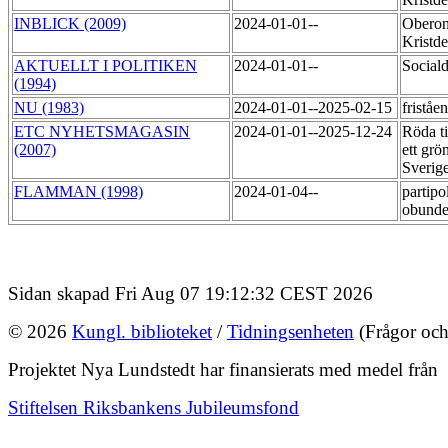
INBLICK (2009)
2024-01-01--
Obero
Kristd
AKTUELLT I POLITIKEN
2024-01-01--
Social
(1994)
NU (1983)
2024-01-01--2025-02-15
friståe
ETC NYHETSMAGASIN
2024-01-01--2025-12-24
Röda ti
(2007)
ett grö
Sverig
FLAMMAN (1998)
2024-01-04--
partipol
obund
Sidan skapad Fri Aug 07 19:12:32 CEST 2026
© 2026
Kungl. biblioteket
/
Tidningsenheten
(Frågor och
Projektet Nya Lundstedt har finansierats med medel från
Stiftelsen Riksbankens Jubileumsfond