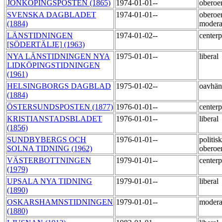
JÖNKÖPINGSPOSTEN (1865)
1974-01-01--
obero
SVENSKA DAGBLADET
1974-01-01--
oberoe
(1884)
moder
LÄNSTIDNINGEN
1974-01-02--
centerp
[SÖDERTÄLJE] (1963)
NYA LÄNSTIDNINGEN NYA
1975-01-01--
liberal
LIDKÖPINGSTIDNINGEN
(1961)
HELSINGBORGS DAGBLAD
1975-01-02--
oavhä
(1884)
ÖSTERSUNDSPOSTEN (1877)
1976-01-01--
centerp
KRISTIANSTADSBLADET
1976-01-01--
liberal
(1856)
SUNDBYBERGS OCH
1976-01-01--
politisk
SOLNA TIDNING (1962)
obero
VÄSTERBOTTNINGEN
1979-01-01--
centerp
(1979)
UPSALA NYA TIDNING
1979-01-01--
liberal
(1890)
OSKARSHAMNSTIDNINGEN
1979-01-01--
moder
(1880)