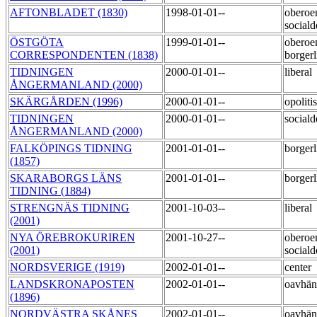
AFTONBLADET (1830)
1998-01-01--
oberoe
social
ÖSTGÖTA
1999-01-01--
oberoe
CORRESPONDENTEN (1838)
borger
TIDNINGEN
2000-01-01--
liberal
ÅNGERMANLAND (2000)
SKÄRGÅRDEN (1996)
2000-01-01--
opoliti
TIDNINGEN
2000-01-01--
social
ÅNGERMANLAND (2000)
FALKÖPINGS TIDNING
2001-01-01--
borger
(1857)
SKARABORGS LÄNS
2001-01-01--
borger
TIDNING (1884)
STRENGNÄS TIDNING
2001-10-03--
liberal
(2001)
NYA ÖREBROKURIREN
2001-10-27--
oberoe
(2001)
social
NORDSVERIGE (1919)
2002-01-01--
center
LANDSKRONAPOSTEN
2002-01-01--
oavhä
(1896)
NORDVÄSTRA SKÅNES
2002-01-01--
oavhä