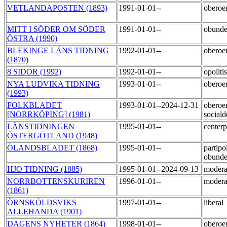
VETLANDAPOSTEN (1893)
1991-01-01--
obero
MITT I SÖDER OM SÖDER
1991-01-01--
obund
ÖSTRA (1990)
BLEKINGE LÄNS TIDNING
1992-01-01--
oberoe
(1870)
8 SIDOR (1992)
1992-01-01--
opoliti
NYA LUDVIKA TIDNING
1993-01-01--
oberoe
(1993)
FOLKBLADET
1993-01-01--2024-12-31
oberoe
[NORRKÖPING] (1981)
social
LÄNSTIDNINGEN
1995-01-01--
centerp
ÖSTERGÖTLAND (1948)
ÖLANDSBLADET (1868)
1995-01-01--
partipol
obund
HJO TIDNING (1885)
1995-01-01--2024-09-13
moder
NORRBOTTENSKURIREN
1996-01-01--
moder
(1861)
ÖRNSKÖLDSVIKS
1997-01-01--
liberal
ALLEHANDA (1901)
DAGENS NYHETER (1864)
1998-01-01--
oberoe