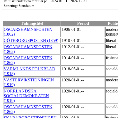
Politisk tendens på för titlar på 2024-01-01- -2024-12-31
Sortering: Startdatum
Tidningstitel
Period
Polit
OSCARSHAMNSPOSTEN
1906-01-01--
modera
(1862)
konser
GÖTEBORGSPOSTEN (1859)
1910-01-01--
liberal
OSCARSHAMNSPOSTEN
1912-01-01--
liberal
(1862)
OSCARSHAMNSPOSTEN
1914-01-01--
frisinn
(1862)
VÄRMLANDS FOLKBLAD
1918-05-01--
social
(1918)
VÄSTERVIKSTIDNINGEN
1920-01-01--
moder
(1919)
NORRLÄNDSKA
1920-01-01--
social
SOCIALDEMOKRATEN
(1919)
OSCARSHAMNSPOSTEN
1920-01-01--
social
(1862)
SKARABORGSTIDNINGEN
1921-01-01--
frisinn