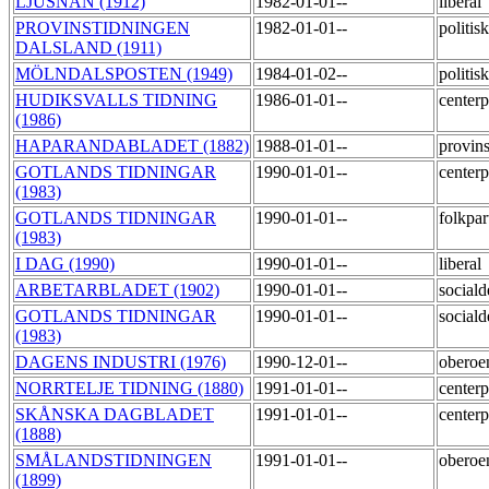
LJUSNAN (1912)
1982-01-01--
liberal
PROVINSTIDNINGEN
1982-01-01--
politis
DALSLAND (1911)
MÖLNDALSPOSTEN (1949)
1984-01-02--
politi
HUDIKSVALLS TIDNING
1986-01-01--
centerp
(1986)
HAPARANDABLADET (1882)
1988-01-01--
provins
GOTLANDS TIDNINGAR
1990-01-01--
centerp
(1983)
GOTLANDS TIDNINGAR
1990-01-01--
folkpar
(1983)
I DAG (1990)
1990-01-01--
liberal
ARBETARBLADET (1902)
1990-01-01--
social
GOTLANDS TIDNINGAR
1990-01-01--
social
(1983)
DAGENS INDUSTRI (1976)
1990-12-01--
obero
NORRTELJE TIDNING (1880)
1991-01-01--
centerp
SKÅNSKA DAGBLADET
1991-01-01--
centerp
(1888)
SMÅLANDSTIDNINGEN
1991-01-01--
obero
(1899)