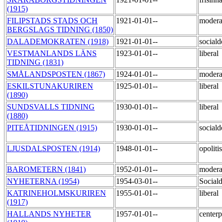
(1915)
FILIPSTADS STADS OCH
1921-01-01--
moder
BERGSLAGS TIDNING (1850)
DALADEMOKRATEN (1918)
1921-01-01--
social
VESTMANLANDS LÄNS
1923-01-01--
liberal
TIDNING (1831)
SMÅLANDSPOSTEN (1867)
1924-01-01--
moder
ESKILSTUNAKURIREN
1925-01-01--
liberal
(1890)
SUNDSVALLS TIDNING
1930-01-01--
liberal
(1880)
PITEÅTIDNINGEN (1915)
1930-01-01--
social
LJUSDALSPOSTEN (1914)
1948-01-01--
opoliti
BAROMETERN (1841)
1952-01-01--
moder
NYHETERNA (1954)
1954-03-01--
Social
KATRINEHOLMSKURIREN
1955-01-01--
liberal
(1917)
HALLANDS NYHETER
1957-01-01--
centerp