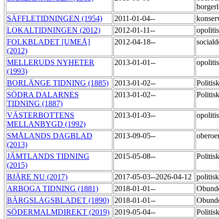
borger
SÄFFLETIDNINGEN (1954)
2011-01-04--
konser
LOKALTIDNINGEN (2012)
2012-01-11--
opoliti
FOLKBLADET [UMEÅ]
2012-04-18--
social
(2012)
MELLERUDS NYHETER
2013-01-01--
opoliti
(1993)
BORLÄNGE TIDNING (1885)
2013-01-02--
Politi
SÖDRA DALARNES
2013-01-02--
Politi
TIDNING (1887)
VÄSTERBOTTENS
2013-01-03--
opoliti
MELLANBYGD (1992)
SMÅLANDS DAGBLAD
2013-09-05--
obero
(2013)
JÄMTLANDS TIDNING
2015-05-08--
Politi
(2015)
BJÄRE NU (2017)
2017-05-03--2026-04-12
politi
ARBOGA TIDNING (1881)
2018-01-01--
Obunde
BÄRGSLAGSBLADET (1890)
2018-01-01--
Obunde
SÖDERMALMDIREKT (2019)
2019-05-04--
Politi