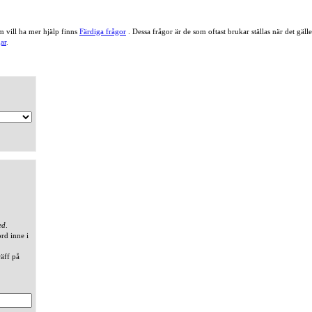
 vill ha mer hjälp finns
Färdiga frågor
. Dessa frågor är de som oftast brukar ställas när det gä
ar
.
ed
.
ord inne i
räff på