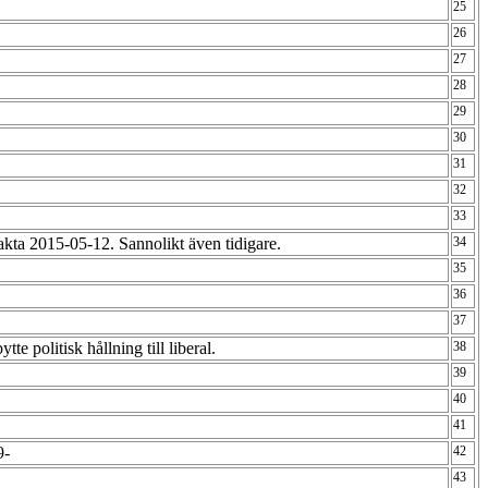
25
26
27
28
29
30
31
32
33
kta 2015-05-12. Sannolikt även tidigare.
34
35
36
37
tte politisk hållning till liberal.
38
4
39
40
41
9-
42
43