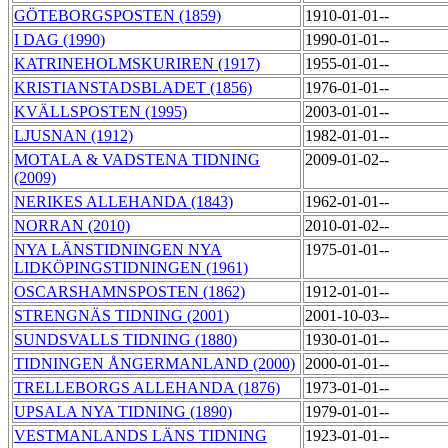
GÖTEBORGSPOSTEN (1859)
1910-01-01--
I DAG (1990)
1990-01-01--
KATRINEHOLMSKURIREN (1917)
1955-01-01--
KRISTIANSTADSBLADET (1856)
1976-01-01--
KVÄLLSPOSTEN (1995)
2003-01-01--
LJUSNAN (1912)
1982-01-01--
MOTALA & VADSTENA TIDNING
2009-01-02--
(2009)
NERIKES ALLEHANDA (1843)
1962-01-01--
NORRAN (2010)
2010-01-02--
NYA LÄNSTIDNINGEN NYA
1975-01-01--
LIDKÖPINGSTIDNINGEN (1961)
OSCARSHAMNSPOSTEN (1862)
1912-01-01--
STRENGNÄS TIDNING (2001)
2001-10-03--
SUNDSVALLS TIDNING (1880)
1930-01-01--
TIDNINGEN ÅNGERMANLAND (2000)
2000-01-01--
TRELLEBORGS ALLEHANDA (1876)
1973-01-01--
UPSALA NYA TIDNING (1890)
1979-01-01--
VESTMANLANDS LÄNS TIDNING
1923-01-01--