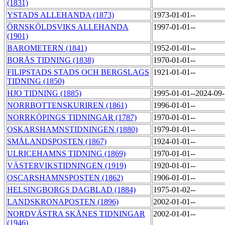
(1831)
YSTADS ALLEHANDA (1873)
1973-01-01--
ÖRNSKÖLDSVIKS ALLEHANDA
1997-01-01--
(1901)
BAROMETERN (1841)
1952-01-01--
BORÅS TIDNING (1838)
1970-01-01--
FILIPSTADS STADS OCH BERGSLAGS
1921-01-01--
TIDNING (1850)
HJO TIDNING (1885)
1995-01-01--2024-09
NORRBOTTENSKURIREN (1861)
1996-01-01--
NORRKÖPINGS TIDNINGAR (1787)
1970-01-01--
OSKARSHAMNSTIDNINGEN (1880)
1979-01-01--
SMÅLANDSPOSTEN (1867)
1924-01-01--
ULRICEHAMNS TIDNING (1869)
1970-01-01--
VÄSTERVIKSTIDNINGEN (1919)
1920-01-01--
OSCARSHAMNSPOSTEN (1862)
1906-01-01--
HELSINGBORGS DAGBLAD (1884)
1975-01-02--
LANDSKRONAPOSTEN (1896)
2002-01-01--
NORDVÄSTRA SKÅNES TIDNINGAR
2002-01-01--
(1946)