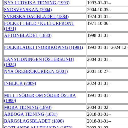
NYA LUDVIKA TIDNING (1993)
1993-01-01--
SYDSVENSKAN (2004)
2004-10-05--
SVENSKA DAGBLADET (1884)
1974-01-01--
FOLKET I BILD / KULTURFRONT
1971-10-06--
(1971)
AFTONBLADET (1830)
1998-01-01--
FOLKBLADET [NORRKÖPING] (1981)
1993-01-01--2024-12
LÄNSTIDNINGEN [ÖSTERSUND]
2004-01-01--
(1924)
NYA ÖREBROKURIREN (2001)
2001-10-27--
INBLICK (2009)
2024-01-01--
MITT I SÖDER OM SÖDER ÖSTRA
1991-01-01--
(1990)
MORA TIDNING (1893)
2004-01-02--
ARBOGA TIDNING (1881)
2018-01-01--
BÄRGSLAGSBLADET (1890)
2018-01-01--
GOTLANDS ALLEHANDA (1873)
2003-01-02--