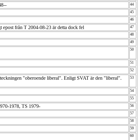
48--
44
45
46
t epost från T 2004-08-23 är detta dock fel
47
48
49
50
51
52
teckningen "oberoende liberal". Enligt SVAT är den "liberal".
53
54
55
970-1978, TS 1979-
56
57
58
59
60