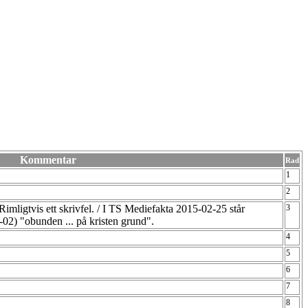
Kommentar
Rad
1
2
Rimligtvis ett skrivfel. / I TS Mediefakta 2015-02-25 står
3
-02) "obunden ... på kristen grund".
4
5
6
7
8