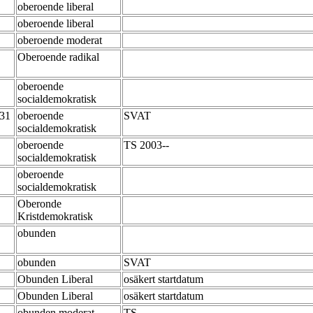
oberoende liberal
oberoende liberal
oberoende moderat
Oberoende radikal
oberoende
socialdemokratisk
-31
oberoende
SVAT
socialdemokratisk
oberoende
TS 2003--
socialdemokratisk
oberoende
socialdemokratisk
Oberonde
Kristdemokratisk
obunden
obunden
SVAT
Obunden Liberal
osäkert startdatum
Obunden Liberal
osäkert startdatum
obunden moderat
TS