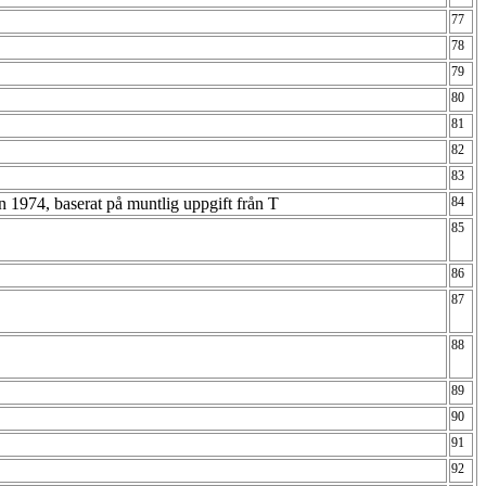
77
78
79
80
81
82
83
 1974, baserat på muntlig uppgift från T
84
85
86
87
88
89
90
91
92