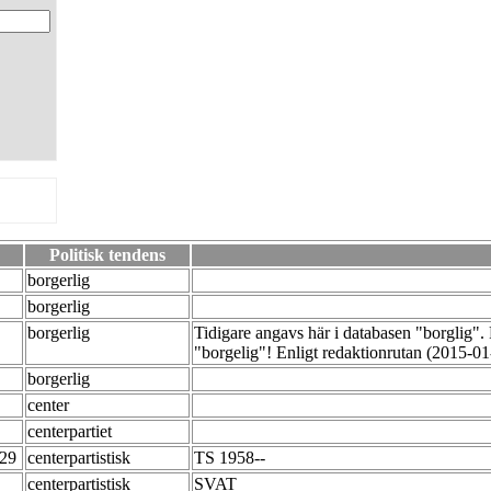
Politisk tendens
borgerlig
borgerlig
borgerlig
Tidigare angavs här i databasen "borglig". 
"borgelig"! Enligt redaktionrutan (2015-01
borgerlig
center
centerpartiet
-29
centerpartistisk
TS 1958--
centerpartistisk
SVAT