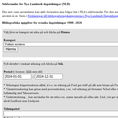
Sökformulär för Nya Lundstedt dagstidningar (NLD)
Den mer vane användaren kan själv formulera sina frågor här i NLd:s sökformulär. För den som
använts m.m. finns i
Förklaringar till bibliograferingskategorierna i Nya Lundstedt Dagstidning
Bibliografiska uppgifter för svenska dagstidningar 1900--2026
Välj
först
en kategori att söka på och klicka på
Hämta
.
Kategori
Fyll
därefter
i önskad sökning och klicka på
Sök
.
Period
(i formen: åååå-mm-dd)
--
* Sökningen högertrunkeras alltid, d.v.s. en söknng på
Fred
ger träff på allt som börjar på
Fr
* Vänstertrunkering kan göras med procenttecken, t.ex. vid sökning på förnamn
%Joel
eller 
fullständig titel
%konservativ
.
* Understrykning _ kan användas för att söka t.ex. namn stavade på olika sätt.
Lind_vist
ger t
såväl
Lindkvist
som
Lindqvist
.
Tidningstitel