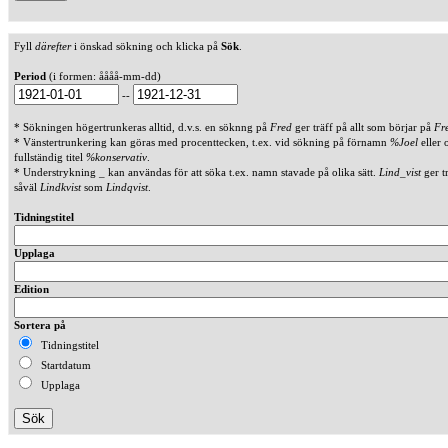
Fyll
därefter
i önskad sökning och klicka på
Sök
.
Period
(i formen: åååå-mm-dd)
--
* Sökningen högertrunkeras alltid, d.v.s. en söknng på
Fred
ger träff på allt som börjar på
Fr
* Vänstertrunkering kan göras med procenttecken, t.ex. vid sökning på förnamn
%Joel
eller 
fullständig titel
%konservativ
.
* Understrykning _ kan användas för att söka t.ex. namn stavade på olika sätt.
Lind_vist
ger t
såväl
Lindkvist
som
Lindqvist
.
Tidningstitel
Upplaga
Edition
Sortera på
Tidningstitel
Startdatum
Upplaga