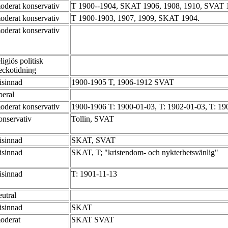
oderat konservativ
T 1900--1904, SKAT 1906, 1908, 1910, SVAT 
oderat konservativ
T 1900-1903, 1907, 1909, SKAT 1904.
oderat konservativ
eligiös politisk
eckotidning
risinnad
1900-1905 T, 1906-1912 SVAT
iberal
oderat konservativ
1900-1906 T: 1900-01-03, T: 1902-01-03, T: 1
onservativ
Tollin, SVAT
risinnad
SKAT, SVAT
risinnad
SKAT, T; "kristendom- och nykterhetsvänlig"
risinnad
T: 1901-11-13
eutral
risinnad
SKAT
oderat
SKAT SVAT