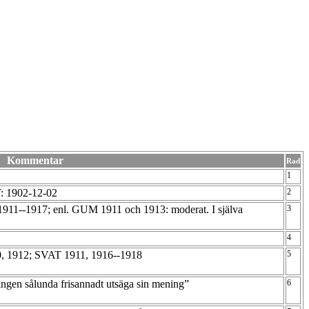
Kommentar
Rad
1
 T: 1902-12-02
2
11--1917; enl. GUM 1911 och 1913: moderat. I själva
3
4
0, 1912; SVAT 1911, 1916--1918
5
ningen sålunda frisannadt utsäga sin mening”
6