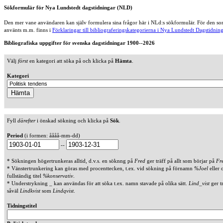
Sökformulär för Nya Lundstedt dagstidningar (NLD)
Den mer vane användaren kan själv formulera sina frågor här i NLd:s sökformulär. För den som
använts m.m. finns i
Förklaringar till bibliograferingskategorierna i Nya Lundstedt Dagstidning
Bibliografiska uppgifter för svenska dagstidningar 1900--2026
Välj
först
en kategori att söka på och klicka på
Hämta
.
Kategori
Fyll
därefter
i önskad sökning och klicka på
Sök
.
Period
(i formen: åååå-mm-dd)
--
* Sökningen högertrunkeras alltid, d.v.s. en söknng på
Fred
ger träff på allt som börjar på
Fr
* Vänstertrunkering kan göras med procenttecken, t.ex. vid sökning på förnamn
%Joel
eller 
fullständig titel
%konservativ
.
* Understrykning _ kan användas för att söka t.ex. namn stavade på olika sätt.
Lind_vist
ger t
såväl
Lindkvist
som
Lindqvist
.
Tidningstitel