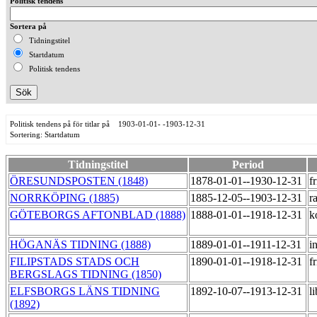
Politisk tendens
Sortera på
Tidningstitel
Startdatum
Politisk tendens
Politisk tendens på för titlar på 1903-01-01- -1903-12-31
Sortering: Startdatum
Tidningstitel
Period
ÖRESUNDSPOSTEN (1848)
1878-01-01--1930-12-31
f
NORRKÖPING (1885)
1885-12-05--1903-12-31
r
GÖTEBORGS AFTONBLAD (1888)
1888-01-01--1918-12-31
k
HÖGANÄS TIDNING (1888)
1889-01-01--1911-12-31
i
FILIPSTADS STADS OCH
1890-01-01--1918-12-31
f
BERGSLAGS TIDNING (1850)
ELFSBORGS LÄNS TIDNING
1892-10-07--1913-12-31
l
(1892)