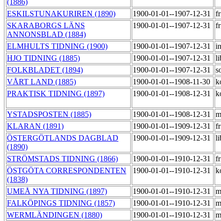
(1886)
ESKILSTUNAKURIREN (1890)
1900-01-01--1907-12-31
f
SKARABORGS LÄNS
1900-01-01--1907-12-31
f
ANNONSBLAD (1884)
ELMHULTS TIDNING (1900)
1900-01-01--1907-12-31
i
HJO TIDNING (1885)
1900-01-01--1907-12-31
l
FOLKBLADET (1894)
1900-01-01--1907-12-31
s
VÅRT LAND (1885)
1900-01-01--1908-11-30
k
PRAKTISK TIDNING (1897)
1900-01-01--1908-12-31
k
YSTADSPOSTEN (1885)
1900-01-01--1908-12-31
m
KLARAN (1891)
1900-01-01--1909-12-31
f
ÖSTERGÖTLANDS DAGBLAD
1900-01-01--1909-12-31
l
(1890)
STRÖMSTADS TIDNING (1866)
1900-01-01--1910-12-31
f
ÖSTGÖTA CORRESPONDENTEN
1900-01-01--1910-12-31
k
(1838)
UMEÅ NYA TIDNING (1897)
1900-01-01--1910-12-31
m
FALKÖPINGS TIDNING (1857)
1900-01-01--1910-12-31
m
WERMLÄNDINGEN (1880)
1900-01-01--1910-12-31
m