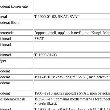
oderat konservativ
iberal
T 1900-01-02, SKAT, SVAT
oderat liberal
beroende
"oppositionell, uppåt och nedåt, mot Kungl. Maj
risinnad
SVAT
risinnad
risinnad
T: 1900-01-03
öger
oderat
oderat
1900-1910 saknas uppgift i SVAT, men beteckn
oderat
oderat
1900--1910 saknas uppgift i SVAT, men beteckn
ocialdemokratisk
1935-03-14 uppmanas medlemmarna i förbundet a
Severin likaså.
risinnad
T 1900 01 03, SKAT 1906-1923, SVAT 1911-1