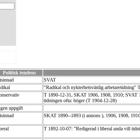
Politisk tendens
risinnad
SVAT
adikal
"Radikal och nykterhetsvänlig arbetaretidning"
onservativ
T 1890-12-31, SKAT 1906, 1908, 1910; SVAT 19
tidningen ofta: höger (T 1904-12-28)
ngen uppgift
risinnad
SKAT 1890--1893 (i annons ), 1906, 1908, 191
iberal
T 1892-10-07: ”Redigerad i liberal anda vill tid