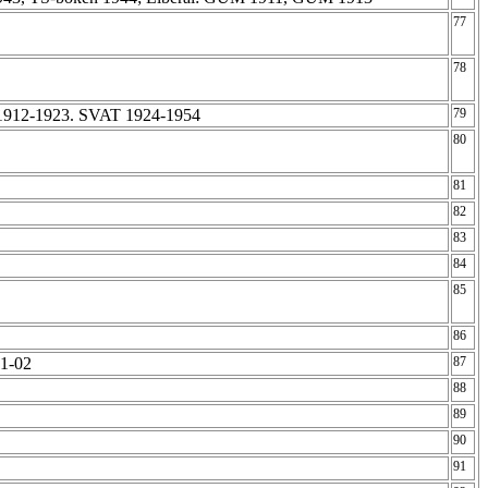
77
78
1912-1923. SVAT 1924-1954
79
80
81
82
83
84
85
86
01-02
87
88
89
90
91