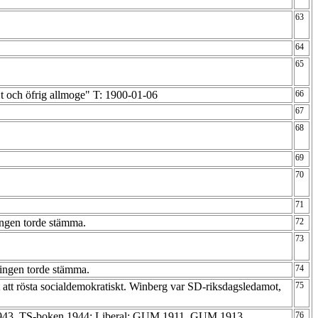
63
64
65
:t och öfrig allmoge" T: 1900-01-06
66
67
68
69
70
71
ingen torde stämma.
72
73
ingen torde stämma.
74
tt rösta socialdemokratiskt. Winberg var SD-riksdagsledamot,
75
943, TS-boken 1944; Liberal: GUM 1911, GUM 1913
76