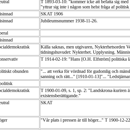
eutral
T 1893-03-10: "kommer icke att befatta sig med po
"yttrar sig inte i någon som helst fråga af poli
risinnad
SKAT 1906
risinnad
Jubileumsnummer 1938-11-26.
iberal
risinnad
ocialdemokratisk
Källa saknas, men utgivaren, Nykterhetsorden Ver
tidningshuvudet: Nykterhet. Upplysning. Männ
onservativ
T 1914-02-19: "Hans [O.H. Elfström] politiska lä
olitiskt obunden
"... att verka för vördnad för gudomlig och mänskl
sanning och rätt..." [1910-01-13]"... "Ledstjärna
politisk
ocialdemokratisk
T 1900-01-09, s. 1, sp. 2: "Landskrona-kuriren är
existensberättigande."
eutral
SKAT
öger
"Vår plats i pressen är till höger..." T 1900-12-2