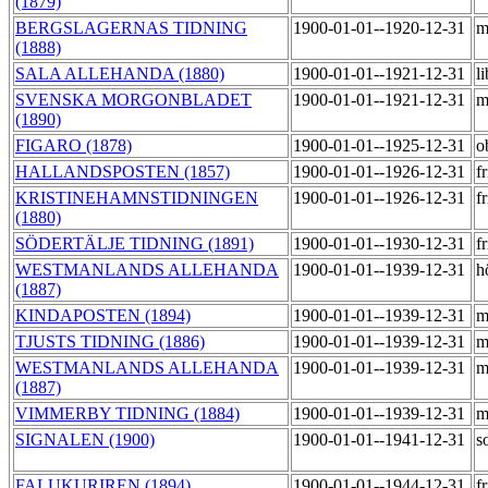
(1879)
BERGSLAGERNAS TIDNING
1900-01-01--1920-12-31
m
(1888)
SALA ALLEHANDA (1880)
1900-01-01--1921-12-31
l
SVENSKA MORGONBLADET
1900-01-01--1921-12-31
m
(1890)
FIGARO (1878)
1900-01-01--1925-12-31
o
HALLANDSPOSTEN (1857)
1900-01-01--1926-12-31
f
KRISTINEHAMNSTIDNINGEN
1900-01-01--1926-12-31
f
(1880)
SÖDERTÄLJE TIDNING (1891)
1900-01-01--1930-12-31
f
WESTMANLANDS ALLEHANDA
1900-01-01--1939-12-31
h
(1887)
KINDAPOSTEN (1894)
1900-01-01--1939-12-31
m
TJUSTS TIDNING (1886)
1900-01-01--1939-12-31
m
WESTMANLANDS ALLEHANDA
1900-01-01--1939-12-31
m
(1887)
VIMMERBY TIDNING (1884)
1900-01-01--1939-12-31
m
SIGNALEN (1900)
1900-01-01--1941-12-31
s
FALUKURIREN (1894)
1900-01-01--1944-12-31
f