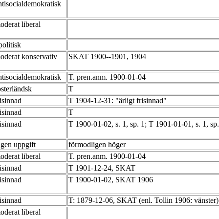
ntisocialdemokratisk
oderat liberal
politisk
oderat konservativ
SKAT 1900--1901, 1904
ntisocialdemokratisk
T. pren.anm. 1900-01-04
osterländsk
T
risinnad
T 1904-12-31: "ärligt frisinnad"
risinnad
T
risinnad
T 1900-01-02, s. 1, sp. 1; T 1901-01-01, s. 1, sp
ngen uppgift
förmodligen höger
oderat liberal
T. pren.anm. 1900-01-04
risinnad
T 1901-12-24, SKAT
risinnad
T 1900-01-02, SKAT 1906
risinnad
T: 1879-12-06, SKAT (enl. Tollin 1906: vänster
oderat liberal