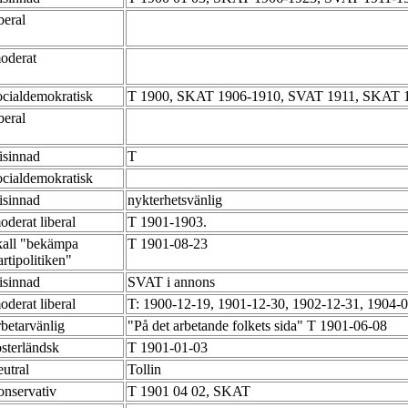
iberal
oderat
ocialdemokratisk
T 1900, SKAT 1906-1910, SVAT 1911, SKAT 
iberal
risinnad
T
ocialdemokratisk
risinnad
nykterhetsvänlig
oderat liberal
T 1901-1903.
kall "bekämpa
T 1901-08-23
artipolitiken"
risinnad
SVAT i annons
oderat liberal
T: 1900-12-19, 1901-12-30, 1902-12-31, 1904-
rbetarvänlig
"På det arbetande folkets sida" T 1901-06-08
osterländsk
T 1901-01-03
eutral
Tollin
onservativ
T 1901 04 02, SKAT