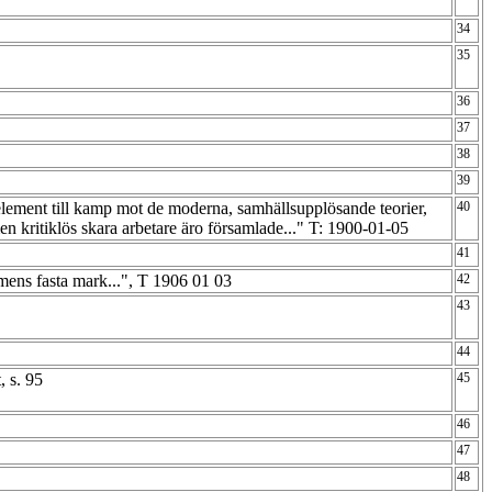
34
35
36
37
38
39
lement till kamp mot de moderna, samhällsupplösande teorier,
40
en kritiklös skara arbetare äro församlade..." T: 1900-01-05
41
omens fasta mark...", T 1906 01 03
42
43
44
, s. 95
45
46
47
48