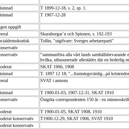
risinnad
T 1899-12-18, s. 2, sp. 1.
risinnad
T 1907-12-28
ngen uppgift
iberal
Skaraborgar´n och Spionen, s. 192-193
ocialdemokratisk
Tollin, "utgifvare: Sverges arbetareparti"
onservativ
onservativ
"sammanföra alla vårt lands samhällsbevarande e
hvilka, utbasunerade allestädes där en hederlig m
oderat
SKAT 1906, 1908
risinnad
T. 1897 12 18; "...framstegsvänlig...på kristend
iberal
SVAT i annons
risinnad
T 1900-01-03, 1907-12-31, SKAT 1910
onservativ
Östgöta correspondenten 150 år : en minnesskrift
oderat
T 1900-01-05, SKAT 1908, 1910
oderat konservativ
T1900-12-29, SKAT 1906, SVAT 1910
oderat konservativ