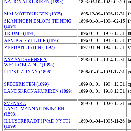
NATIONALKURIREN (1893)
1893-03-10--1922-09-29
n
MALMÖTIDNINGEN (1895)
1895-12-09--1906-12-31
f
SKÅNINGEN ESLÖFS TIDNING
1896-01-01--1904-02-15
f
(1894)
TRIUMF (1891)
1896-01-01--1916-12-31
l
ARVIKA NYHETER (1895)
1896-01-01--1935-12-31
f
VERDANDISTEN (1897)
1897-03-04--1903-12-31
s
NYA SYDSVENSKA
1898-01-01--1914-12-31
k
WECKOBLADET (1898)
LEDSTJÄRNAN (1898)
1898-01-01--1931-12-31
p
SPECERISTEN (1899)
1899-01-01--1904-12-31
o
LANDSKRONAKURIREN (1899)
1899-01-01--1910-12-31
s
SVENSKA
1899-01-01--1920-12-31
n
LANDTMANNATIDNINGEN
(1898)
ILLUSTRERADT HVAD NYTT?
1899-01-04--1905-11-26
h
(1899)