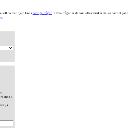
 vill ha mer hjälp finns
Färdiga frågor
. Dessa frågor är de som oftast brukar ställas när det gä
ar
.
ed
.
ord inne i
räff på