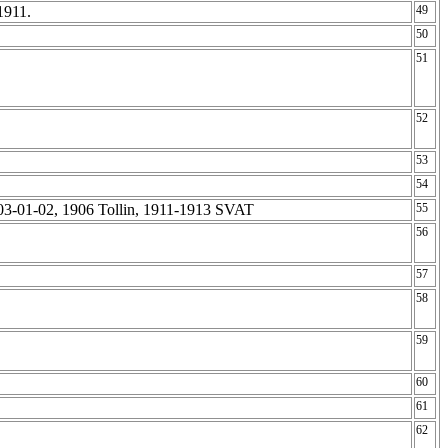
1911.
49
50
51
52
53
54
903-01-02, 1906 Tollin, 1911-1913 SVAT
55
56
57
58
59
60
61
62