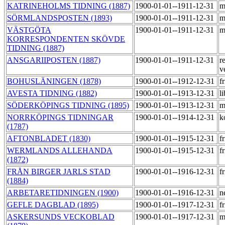
KATRINEHOLMS TIDNING (1887)
1900-01-01--1911-12-31
m
SÖRMLANDSPOSTEN (1893)
1900-01-01--1911-12-31
m
VÄSTGÖTA
1900-01-01--1911-12-31
m
KORRESPONDENTEN SKÖVDE
TIDNING (1887)
ANSGARIIPOSTEN (1887)
1900-01-01--1911-12-31
r
v
BOHUSLÄNINGEN (1878)
1900-01-01--1912-12-31
f
AVESTA TIDNING (1882)
1900-01-01--1913-12-31
l
SÖDERKÖPINGS TIDNING (1895)
1900-01-01--1913-12-31
m
NORRKÖPINGS TIDNINGAR
1900-01-01--1914-12-31
k
(1787)
AFTONBLADET (1830)
1900-01-01--1915-12-31
f
WERMLANDS ALLEHANDA
1900-01-01--1915-12-31
f
(1872)
FRÅN BIRGER JARLS STAD
1900-01-01--1916-12-31
f
(1884)
ARBETARETIDNINGEN (1900)
1900-01-01--1916-12-31
n
GEFLE DAGBLAD (1895)
1900-01-01--1917-12-31
f
ASKERSUNDS VECKOBLAD
1900-01-01--1917-12-31
m