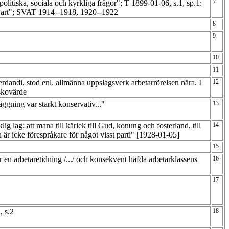
litiska, sociala och kyrkliga frågor"; T 1899-01-06, s.1, sp.1:
7
tisk art"; SVAT 1914--1918, 1920--1922
8
9
10
11
dandi, stod enl. allmänna uppslagsverk arbetarrörelsen nära. I
12
iskovärde
ggning var starkt konservativ..."
13
ig lag; att mana till kärlek till Gud, konung och fosterland, till
14
n är icke förespråkare för något visst parti" [1928-01-05]
15
 en arbetaretidning /.../ och konsekvent häfda arbetarklassens
16
17
2, s.2
18