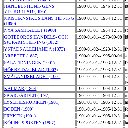
HANDELSTIDNINGENS
1900-01-01--1946-12-31
l
VECKOBLAD (1896)
KRISTIANSTADS LÄNS TIDNING
1900-01-01--1954-12-31
m
(1896)
NYA SAMHÄLLET (1900)
1900-01-01--1954-12-31
s
GÖTEBORGS HANDELS- OCH
1900-01-01--1973-09-08
l
SJÖFARTSTIDNING (1832)
YSTADS ALLEHANDA (1873)
1900-01-02--1923-12-31
f
ARBETET (1887)
1900-01-02--1995-09-04
s
SALATIDNINGEN (1901)
1901-01-01--1903-12-31
f
HÖRBY DAGBLAD (1902)
1901-01-01--1903-12-31
m
SMÅLANDSBLADET (1901)
1901-01-01--1904-12-31
s
p
KALMAR (1864)
1901-01-01--1904-12-31
f
SKÄRGÅRDEN (1897)
1901-01-01--1904-12-31
m
LYSEKILSKURIREN (1901)
1901-01-01--1905-12-31
a
BODEN (1900)
1901-01-01--1905-12-31
f
FRYKEN (1901)
1901-01-01--1905-12-31
n
KÖPINGSPOSTEN (1887)
1901-01-01--1906-12-31
k