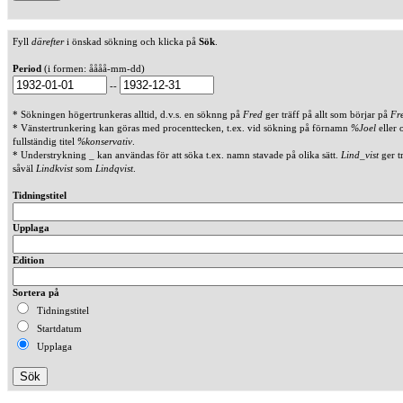
Fyll
därefter
i önskad sökning och klicka på
Sök
.
Period
(i formen: åååå-mm-dd)
--
* Sökningen högertrunkeras alltid, d.v.s. en söknng på
Fred
ger träff på allt som börjar på
Fr
* Vänstertrunkering kan göras med procenttecken, t.ex. vid sökning på förnamn
%Joel
eller 
fullständig titel
%konservativ
.
* Understrykning _ kan användas för att söka t.ex. namn stavade på olika sätt.
Lind_vist
ger t
såväl
Lindkvist
som
Lindqvist
.
Tidningstitel
Upplaga
Edition
Sortera på
Tidningstitel
Startdatum
Upplaga