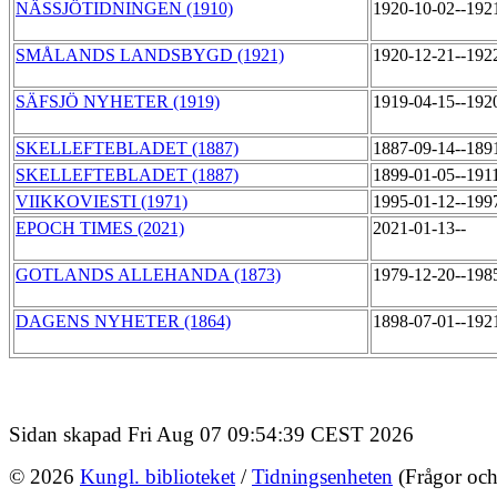
NÄSSJÖTIDNINGEN (1910)
1920-10-02--192
SMÅLANDS LANDSBYGD (1921)
1920-12-21--192
SÄFSJÖ NYHETER (1919)
1919-04-15--192
SKELLEFTEBLADET (1887)
1887-09-14--189
SKELLEFTEBLADET (1887)
1899-01-05--191
VIIKKOVIESTI (1971)
1995-01-12--199
EPOCH TIMES (2021)
2021-01-13--
GOTLANDS ALLEHANDA (1873)
1979-12-20--198
DAGENS NYHETER (1864)
1898-07-01--192
Sidan skapad Fri Aug 07 09:54:39 CEST 2026
© 2026
Kungl. biblioteket
/
Tidningsenheten
(Frågor och