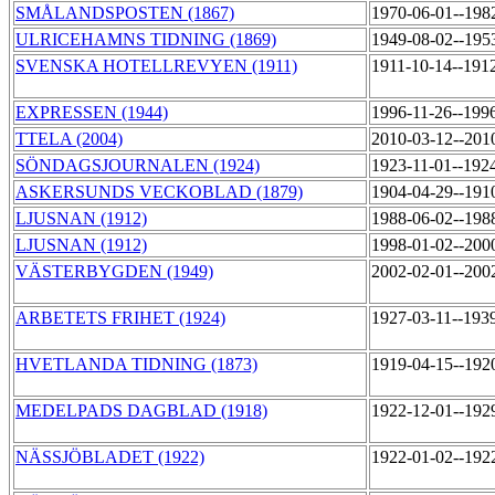
SMÅLANDSPOSTEN (1867)
1970-06-01--198
ULRICEHAMNS TIDNING (1869)
1949-08-02--195
SVENSKA HOTELLREVYEN (1911)
1911-10-14--191
EXPRESSEN (1944)
1996-11-26--199
TTELA (2004)
2010-03-12--201
SÖNDAGSJOURNALEN (1924)
1923-11-01--192
ASKERSUNDS VECKOBLAD (1879)
1904-04-29--191
LJUSNAN (1912)
1988-06-02--198
LJUSNAN (1912)
1998-01-02--200
VÄSTERBYGDEN (1949)
2002-02-01--200
ARBETETS FRIHET (1924)
1927-03-11--193
HVETLANDA TIDNING (1873)
1919-04-15--192
MEDELPADS DAGBLAD (1918)
1922-12-01--192
NÄSSJÖBLADET (1922)
1922-01-02--192