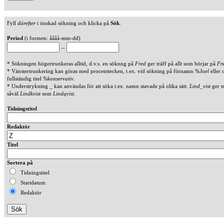
Fyll
därefter
i önskad sökning och klicka på
Sök
.
Period
(i formen: åååå-mm-dd)
--
* Sökningen högertrunkeras alltid, d.v.s. en söknng på
Fred
ger träff på allt som börjar på
Fr
* Vänstertrunkering kan göras med procenttecken, t.ex. vid sökning på förnamn
%Joel
eller 
fullständig titel
%konservativ
.
* Understrykning _ kan användas för att söka t.ex. namn stavade på olika sätt.
Lind_vist
ger t
såväl
Lindkvist
som
Lindqvist
.
Tidningstitel
Redaktör
Titel
Sortera på
Tidningstitel
Startdatum
Redaktör