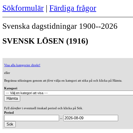
Sökformulär
|
Färdiga frågor
Svenska dagstidningar 1900--2026
SVENSK LÖSEN (1916)
Visa alla kategorier direkt!
eller
Begränsa sökningen genom att
först
välja en kategori att söka på och klicka på Hämta.
Kategori
Fyll
därefter
i eventuell önskad period och klicka på Sök.
Period
--