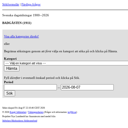
Sökformulär
|
Färdiga frågor
Svenska dagstidningar 1900--2026
BADGÄSTEN (1911)
Visa alla kategorier direkt!
eller
Begränsa sökningen genom att
först
välja en kategori att söka på och klicka på Hämta.
Kategori
Fyll
därefter
i eventuell önskad period och klicka på Sök.
Period
--
Sidan skapad Fri Aug 07 22:10:46 CEST 2026
© 2026
Kungl. biblioteket
/
Tidningsenheten
(Frågor och information:
te@kb.se
)
Projektet Nya Lundstedt har finansierats med medel från
Stiftelsen Riksbankens Jubileumsfond