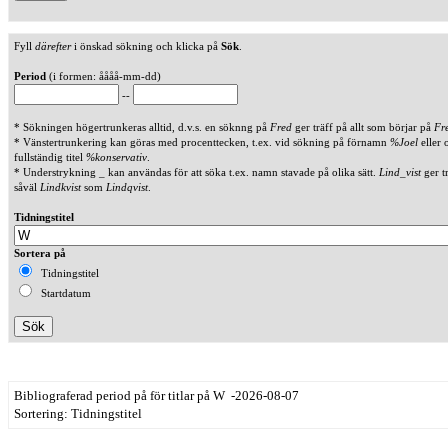
Fyll
därefter
i önskad sökning och klicka på
Sök
.
Period
(i formen: åååå-mm-dd)
--
* Sökningen högertrunkeras alltid, d.v.s. en söknng på
Fred
ger träff på allt som börjar på
Fr
* Vänstertrunkering kan göras med procenttecken, t.ex. vid sökning på förnamn
%Joel
eller 
fullständig titel
%konservativ
.
* Understrykning _ kan användas för att söka t.ex. namn stavade på olika sätt.
Lind_vist
ger t
såväl
Lindkvist
som
Lindqvist
.
Tidningstitel
Sortera på
Tidningstitel
Startdatum
Bibliograferad period på för titlar på W -2026-08-07
Sortering: Tidningstitel