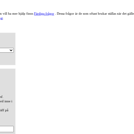
 vill ha mer hjälp finns
Färdiga frågor
. Dessa frågor är de som oftast brukar ställas när det gä
ar
.
ed
.
ord inne i
räff på