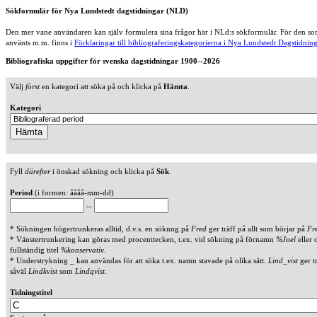
Sökformulär för Nya Lundstedt dagstidningar (NLD)
Den mer vane användaren kan själv formulera sina frågor här i NLd:s sökformulär. För den som
använts m.m. finns i
Förklaringar till bibliograferingskategorierna i Nya Lundstedt Dagstidning
Bibliografiska uppgifter för svenska dagstidningar 1900--2026
Välj
först
en kategori att söka på och klicka på
Hämta
.
Kategori
Fyll
därefter
i önskad sökning och klicka på
Sök
.
Period
(i formen: åååå-mm-dd)
--
* Sökningen högertrunkeras alltid, d.v.s. en söknng på
Fred
ger träff på allt som börjar på
Fr
* Vänstertrunkering kan göras med procenttecken, t.ex. vid sökning på förnamn
%Joel
eller 
fullständig titel
%konservativ
.
* Understrykning _ kan användas för att söka t.ex. namn stavade på olika sätt.
Lind_vist
ger t
såväl
Lindkvist
som
Lindqvist
.
Tidningstitel