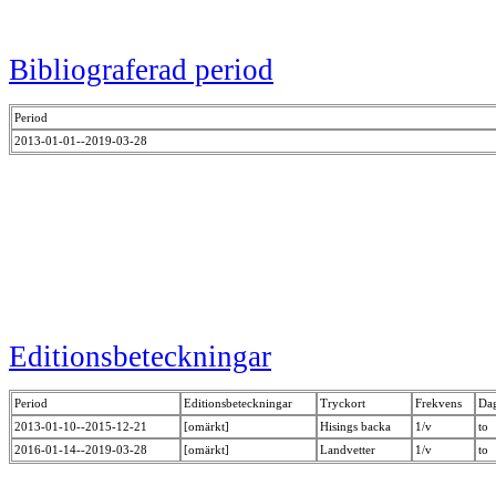
Bibliograferad period
Period
2013-01-01--2019-03-28
Editionsbeteckningar
Period
Editionsbeteckningar
Tryckort
Frekvens
Da
2013-01-10--2015-12-21
[omärkt]
Hisings backa
1/v
to
2016-01-14--2019-03-28
[omärkt]
Landvetter
1/v
to