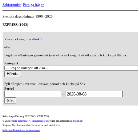
Sökformulär
|
Färdiga frågor
Svenska dagstidningar 1900--2026
EXPRESS (1902)
Visa alla kategorier direkt!
eller
Begränsa sökningen genom att
först
välja en kategori att söka på och klicka på Hämta.
Kategori
Fyll
därefter
i eventuell önskad period och klicka på Sök.
Period
--
Sidan skapad Sat Aug 08 07:06:31 CEST 2026
© 2026
Kungl. biblioteket
/
Tidningsenheten
(Frågor och information:
te@kb.se
)
Projektet Nya Lundstedt har finansierats med medel från
Stiftelsen Riksbankens Jubileumsfond