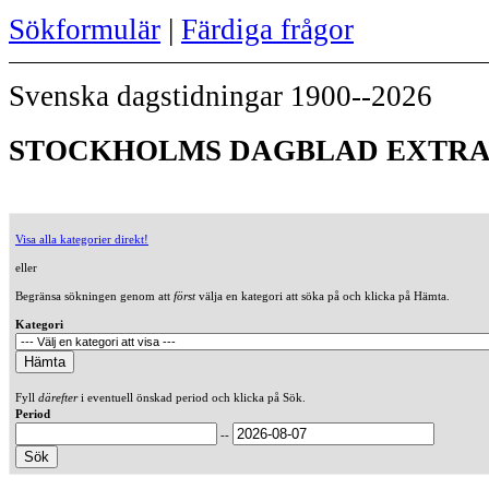
Sökformulär
|
Färdiga frågor
Svenska dagstidningar 1900--2026
STOCKHOLMS DAGBLAD EXTRAB
Visa alla kategorier direkt!
eller
Begränsa sökningen genom att
först
välja en kategori att söka på och klicka på Hämta.
Kategori
Fyll
därefter
i eventuell önskad period och klicka på Sök.
Period
--