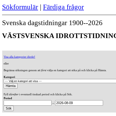
Sökformulär
|
Färdiga frågor
Svenska dagstidningar 1900--2026
VÄSTSVENSKA IDROTTSTIDNINGE
Visa alla kategorier direkt!
eller
Begränsa sökningen genom att
först
välja en kategori att söka på och klicka på Hämta.
Kategori
Fyll
därefter
i eventuell önskad period och klicka på Sök.
Period
--