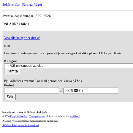
Sökformulär
|
Färdiga frågor
Svenska dagstidningar 1900--2026
DALARNE (1884)
Visa alla kategorier direkt!
eller
Begränsa sökningen genom att
först
välja en kategori att söka på och klicka på Hämta.
Kategori
Fyll
därefter
i eventuell önskad period och klicka på Sök.
Period
--
Sidan skapad Fri Aug 07 21:20:50 CEST 2026
© 2026
Kungl. biblioteket
/
Tidningsenheten
(Frågor och information:
te@kb.se
)
Projektet Nya Lundstedt har finansierats med medel från
Stiftelsen Riksbankens Jubileumsfond