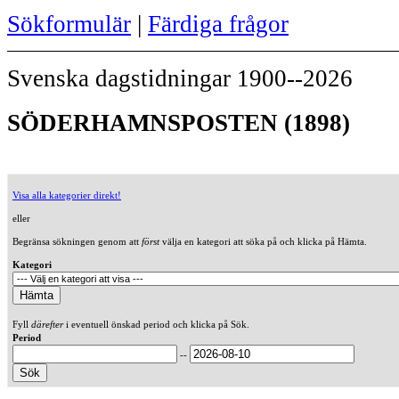
Sökformulär
|
Färdiga frågor
Svenska dagstidningar 1900--2026
SÖDERHAMNSPOSTEN (1898)
Visa alla kategorier direkt!
eller
Begränsa sökningen genom att
först
välja en kategori att söka på och klicka på Hämta.
Kategori
Fyll
därefter
i eventuell önskad period och klicka på Sök.
Period
--