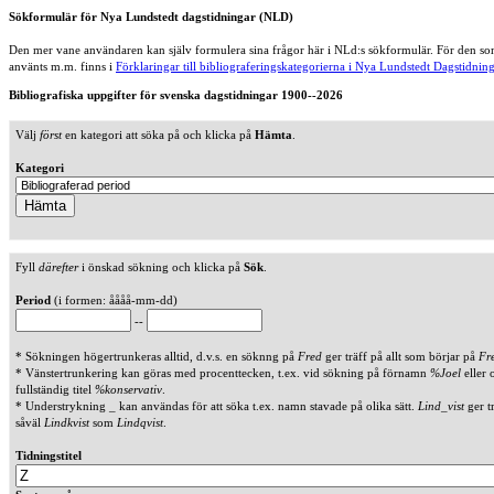
Sökformulär för Nya Lundstedt dagstidningar (NLD)
Den mer vane användaren kan själv formulera sina frågor här i NLd:s sökformulär. För den som
använts m.m. finns i
Förklaringar till bibliograferingskategorierna i Nya Lundstedt Dagstidning
Bibliografiska uppgifter för svenska dagstidningar 1900--2026
Välj
först
en kategori att söka på och klicka på
Hämta
.
Kategori
Fyll
därefter
i önskad sökning och klicka på
Sök
.
Period
(i formen: åååå-mm-dd)
--
* Sökningen högertrunkeras alltid, d.v.s. en söknng på
Fred
ger träff på allt som börjar på
Fr
* Vänstertrunkering kan göras med procenttecken, t.ex. vid sökning på förnamn
%Joel
eller 
fullständig titel
%konservativ
.
* Understrykning _ kan användas för att söka t.ex. namn stavade på olika sätt.
Lind_vist
ger t
såväl
Lindkvist
som
Lindqvist
.
Tidningstitel