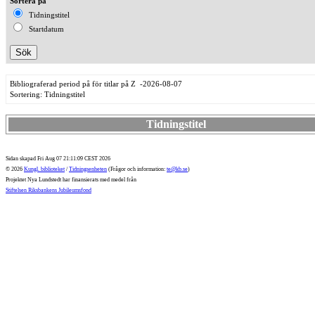
Sortera på
Tidningstitel
Startdatum
Bibliograferad period på för titlar på Z -2026-08-07
Sortering: Tidningstitel
Tidningstitel
Sidan skapad Fri Aug 07 21:11:09 CEST 2026
© 2026
Kungl. biblioteket
/
Tidningsenheten
(Frågor och information:
te@kb.se
)
Projektet Nya Lundstedt har finansierats med medel från
Stiftelsen Riksbankens Jubileumsfond