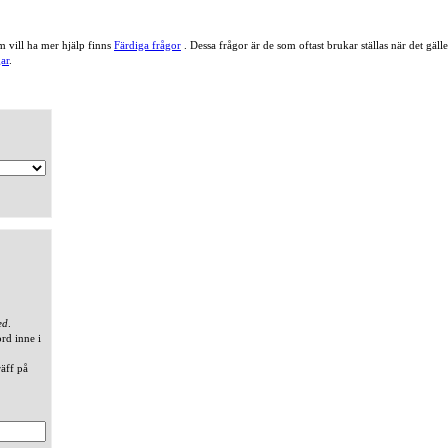
 vill ha mer hjälp finns
Färdiga frågor
. Dessa frågor är de som oftast brukar ställas när det gä
ar
.
ed
.
ord inne i
räff på