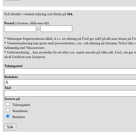
Fyll
därefter
i önskad sökning och klicka på
Sök
.
Period
(i formen: åååå-mm-dd)
--
* Sökningen högertrunkeras alltid, d.v.s. en söknng på
Fred
ger träff på allt som börjar på
Fr
* Vänstertrunkering kan göras med procenttecken, t.ex. vid sökning på förnamn
%Joel
eller 
fullständig titel
%konservativ
.
* Understrykning _ kan användas för att söka t.ex. namn stavade på olika sätt.
Lind_vist
ger t
såväl
Lindkvist
som
Lindqvist
.
Tidningstitel
Redaktör
Titel
Sortera på
Tidningstitel
Startdatum
Redaktör