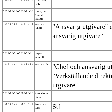
1905-06-30--1919-09-28
Teckman,
Nils
1919-09-29--1952-06-30
Lech, Per
Gustaf
Svante
1952-07-01--1971-10-14
Jansson,
"Ansvarig utgivare" 
Thure
ansvarig utgivare"
1971-10-15--1971-10-25
Ingen
uppgift
1971-10-26--1979-09-09
Jansson, Jan
"Chef och ansvarig u
"Verkställande direkt
utgivare"
1979-09-10--1982-08-28
Gustafsson,
Rune
1982-08-29--1982-12-31
Svensson,
Stf
Lars