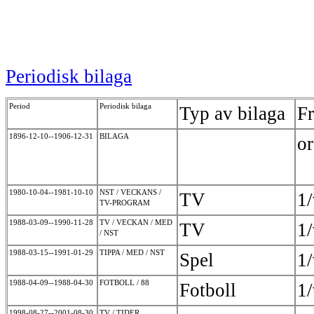
Periodisk bilaga
Period
Periodisk bilaga
Typ av bilaga
F
1896-12-10--1906-12-31
BILAGA
o
1980-10-04--1981-10-10
NST / VECKANS /
TV
1
TV-PROGRAM
1988-03-09--1990-11-28
TV / VECKAN / MED
TV
1
/ NST
1988-03-15--1991-01-29
TIPPA / MED / NST
Spel
1
1988-04-09--1988-04-30
FOTBOLL / 88
Fotboll
1
1998-08-27--2001-08-30
TV / TIDER