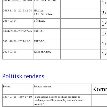
2015-03-07--2017-01-28
KULTUR LÖRDAG
1
2015-11-01--2019-12-04
HALLÅ
2
LANDSKRONA
2017-02-04--
LÖRDAG
1
2020-09-18--2020-12-25
FREDAG
1
2021-10-01--2022-12-31
FREDAG
1
2024-03-01--
KRYSSEXTRA
1
Politisk tendens
Period
Politisk tendens
Komm
1897-07-10--1897-07-10
"Landskrona-postens politiska program är
moderat, samhällsbevarande, nationellt, rent
svenskt."