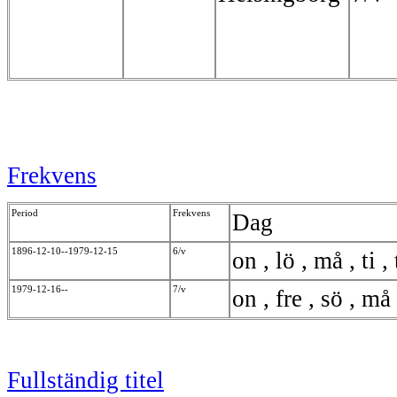
Frekvens
Period
Frekvens
Dag
1896-12-10--1979-12-15
6/v
on , lö , må , ti ,
1979-12-16--
7/v
on , fre , sö , må 
Fullständig titel