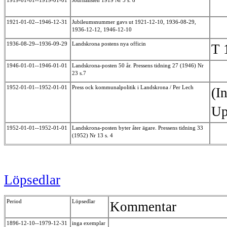
1919-01-01--1919-01-01
Journalisten 1919 Nr 5 s. 8
1921-01-02--1946-12-31
Jubileumsnummer gavs ut 1921-12-10, 1936-08-29,
1936-12-12, 1946-12-10
1936-08-29--1936-09-29
Landskrona postens nya officin
T 
1946-01-01--1946-01-01
Landskrona-posten 50 år. Pressens tidning 27 (1946) Nr
23 s.7
1952-01-01--1952-01-01
Press ock kommunalpolitik i Landskrona / Per Lech
(I
Up
1952-01-01--1952-01-01
Landskrona-posten byter åter ägare. Pressens tidning 33
(1952) Nr 13 s. 4
Löpsedlar
Period
Löpsedlar
Kommentar
1896-12-10--1979-12-31
inga exemplar