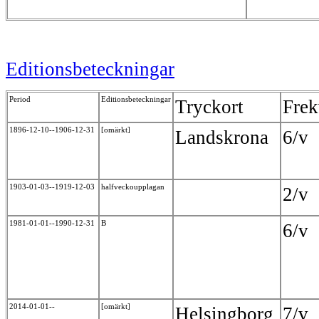
Editionsbeteckningar
Period
Editionsbeteckningar
Tryckort
Frek
1896-12-10--1906-12-31
[omärkt]
Landskrona
6/v
1903-01-03--1919-12-03
halfveckoupplagan
2/v
1981-01-01--1990-12-31
B
6/v
2014-01-01--
[omärkt]
Helsingborg
7/v