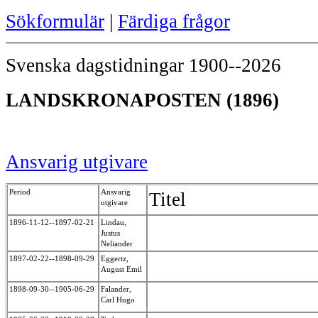
Sökformulär
|
Färdiga frågor
Svenska dagstidningar 1900--2026
LANDSKRONAPOSTEN (1896)
Ansvarig utgivare
Period
Ansvarig
Titel
utgivare
1896-11-12--1897-02-21
Lindau,
Justus
Neliander
1897-02-22--1898-09-29
Eggertz,
August Emil
1898-09-30--1905-06-29
Falander,
Carl Hugo