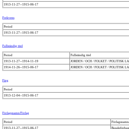
1913-11-27--1915-06-17
Frekvens
Period
1913-11-27--1915-06-17
Fullständig titel
Period
Fullständig titel
1913-11-27--1914-11-19
JORDEN / OCH / FOLKET / POLITIS
1914-11-26--1915-06-17
JORDEN / OCH / FOLKET / POLITIS
Färg
Period
1913-12-04--1915-06-17
Förlagsnamn/Förlag
Period
Förlagsnamn
1913-11-27--1915-06-17
Bondeförbund