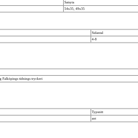
Satsyta
54x35, 49x35
Sidantal
4-8
g Falköpings tidnings tryckeri
Typsnitt
ant