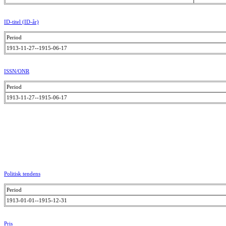
ID-titel (ID-år)
Period
1913-11-27--1915-06-17
ISSN/ONR
Period
1913-11-27--1915-06-17
Politisk tendens
Period
1913-01-01--1915-12-31
Pris