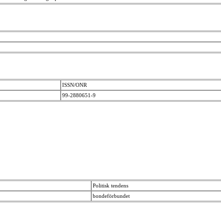
ISSN/ONR
99-2880651-9
Politisk tendens
bondeförbundet