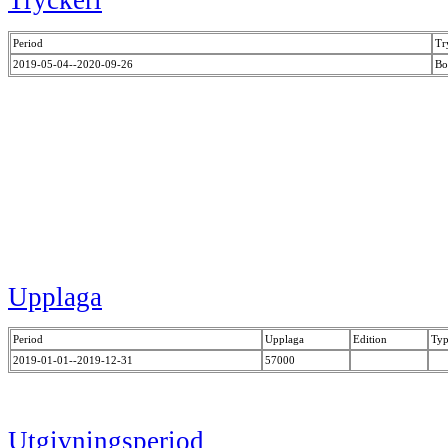
Tryckeri
Period
Tr
2019-05-04--2020-09-26
Bo
Upplaga
Period
Upplaga
Edition
Typ
2019-01-01--2019-12-31
57000
Utgivningsperiod