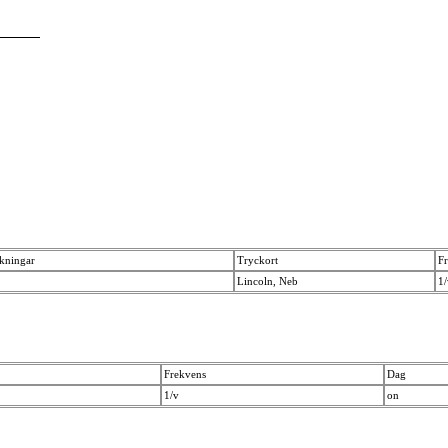
ckningar
Tryckort
F
Lincoln, Neb
1
Frekvens
Dag
1/v
on