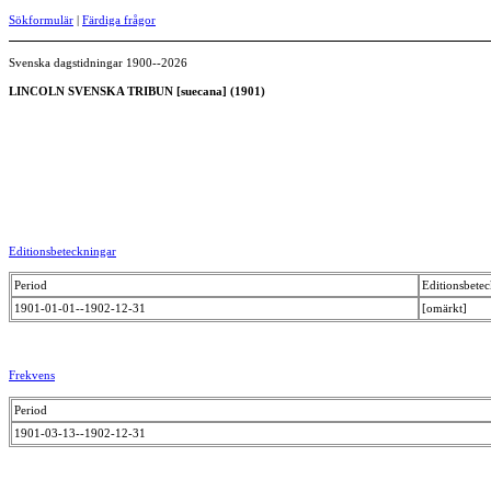
Sökformulär
|
Färdiga frågor
Svenska dagstidningar 1900--2026
LINCOLN SVENSKA TRIBUN [suecana] (1901)
Editionsbeteckningar
Period
Editionsbete
1901-01-01--1902-12-31
[omärkt]
Frekvens
Period
1901-03-13--1902-12-31