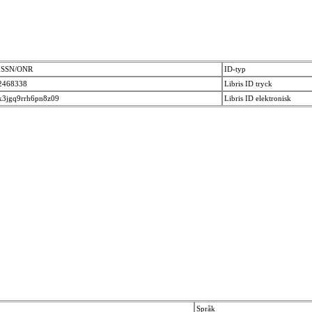
ISSN/ONR
ID-typ
2468338
Libris ID tryck
k3jgq9rrh6pn8z09
Libris ID elektronisk
Språk