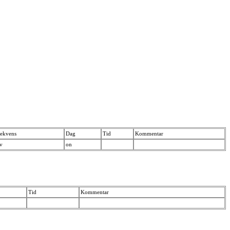
rekvens
Dag
Tid
Kommentar
/v
on
Tid
Kommentar