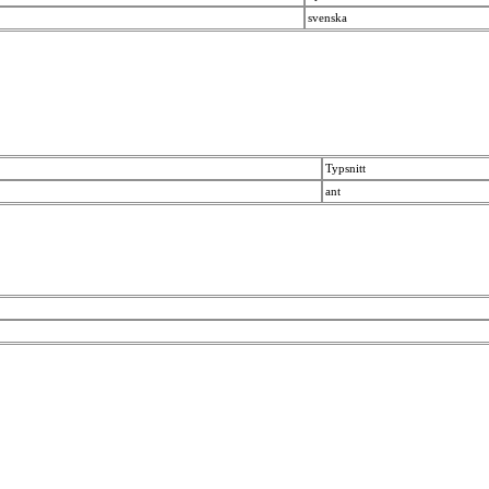
svenska
Typsnitt
ant